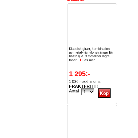
Klassisk gitarr, kombination
av metall- & nylonsträngar för
bästa ljud. 3 metall för lägre
toner...
Läs mer
1 295:-
1 036:- exkl. moms
FRAKTFRITT!
Antal