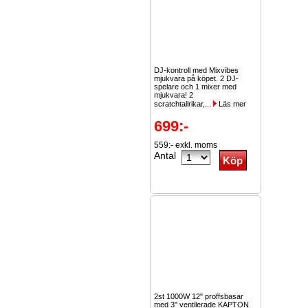
DJ-kontroll med Mixvibes
mjukvara på köpet. 2 DJ-
spelare och 1 mixer med
mjukvara! 2
scratchtallrikar,...
Läs mer
699:-
559:- exkl. moms
Antal
2st 1000W 12" proffsbasar
med 3" ventilerade KAPTON