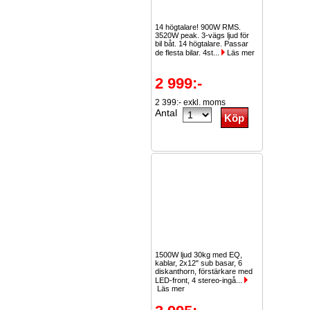
14 högtalare! 900W RMS.
3520W peak. 3-vägs ljud för
bil båt. 14 högtalare. Passar
de flesta bilar. 4st...
Läs mer
2 999:-
2 399:- exkl. moms
Antal
1500W ljud 30kg med EQ,
kablar, 2x12" sub basar, 6
diskanthorn, förstärkare med
LED-front, 4 stereo-ingå...
Läs mer