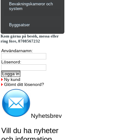
Bevakningskameror och
system
Byggsatser
Kom gärna på besök, messa eller
ring före, 0708567232
Användarnamn:
Lösenord:
Ny kund
Glömt ditt lösenord?
Nyhetsbrev
Vill du ha nyheter
och information