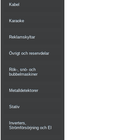
Kabel
Karaoke
Reklamskyltar
Övrigt och reservdelar
Rök-, snö- och
bubbelmaskiner
Metalldetektorer
Stativ
Inverters,
Strömförsörjning och El