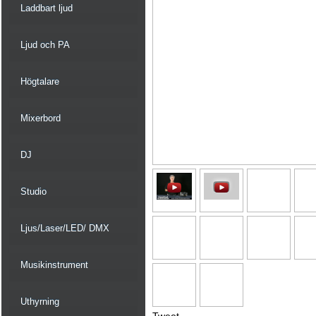
Laddbart ljud
Ljud och PA
Högtalare
Mixerbord
DJ
Studio
Ljus/Laser/LED/ DMX
Musikinstrument
Uthyrning