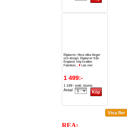
Elgitarrer i flera olika färger
och design. Elgitarrer från
England, hög kvalitet.
Fabriken...
Läs mer
1 499:-
1 199:- exkl. moms
Antal
REA: