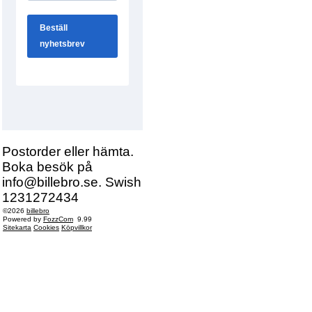
Postorder eller hämta.
Boka besök på
info@billebro.se. Swish
1231272434
©2026
billebro
Powered by
FozzCom
9.99
Sitekarta
Cookies
Köpvillkor