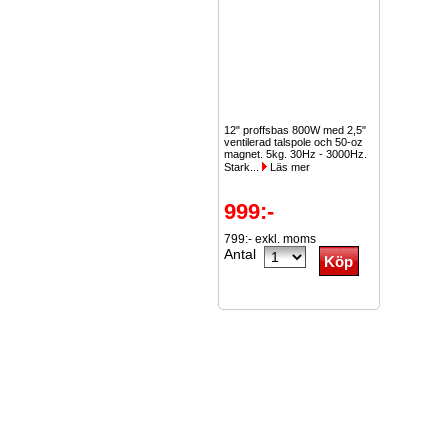
12" proffsbas 800W med 2,5"
ventilerad talspole och 50-oz
magnet. 5kg. 30Hz - 3000Hz.
Stark...
Läs mer
999:-
799:- exkl. moms
Antal