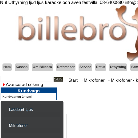
Nu! Uthyrning ljud ljus karaoke och även festvilla! 08-6400880 info@
Hem
Kassan
Om Billebro
Referenser
Service
Retur
Uthyrning
Sama
Start
»
Mikrofoner
»
Mikrofoner - 
Avancerad sökning
Kundvagn
Kundvagnen är tom!
Laddbart Ljus
Mikrofoner