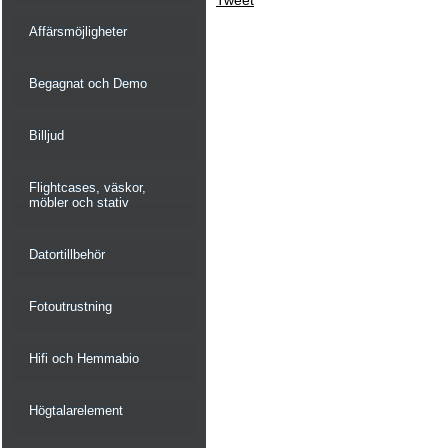
Tweet
Affärsmöjligheter
Begagnat och Demo
Billjud
Flightcases, väskor,
möbler och stativ
Datortillbehör
Fotoutrustning
Hifi och Hemmabio
Högtalarelement