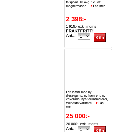
talspolar. 10.4kg. 120 oz
magnetmassa....
Läs mer
2 398:-
1 918:- exkl. moms
FRAKTFRITT!
Antal
Lätt lastbil med ny
dieselpump, ny kamrem, ny
växellåda, nya torkarmotorer,
Webasto värmare,...
Läs
mer
25 000:-
20 000:- exkl. moms
Antal