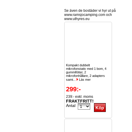
Se även de bostäder vi hyr ut på
www.ramsjocamping.com och
www.uthyres.eu
Kompakt dubbelt
mikrofonstativ med 1 bom, 4
gummifötter, 2
mikrofonhållare, 2 adapters
samt...
Läs mer
299:-
239:- exkl. moms
FRAKTFRITT!
Antal