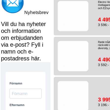
Electro V
mottagare
och EZsy
Nyhetsbrev
4 495
Vill du ha nyheter
3 596:-
och information
om erbjudanden
Røde trå
via e-post? Fyll i
räckvidd o
diversity,
namn och e-
postadress här.
4 490
3 592:-
3 995
3 196:-