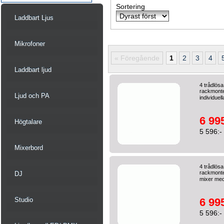
Sortering
Laddbart Ljus
Mikrofoner
« Föregående
1
2
3
4
Laddbart ljud
4 trådlös
rackmonte
Ljud och PA
individuell
6 995
Högtalare
5 596:-
Mixerbord
4 trådlösa
rackmonte
DJ
mixer med 
Studio
6 995
5 596:-