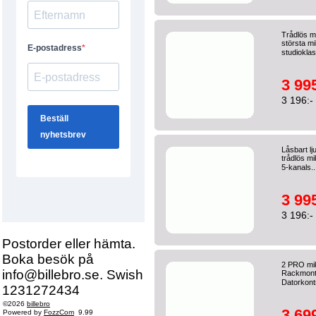
Trådlös m
största mi
studioklas
3 995
3 196:-
Låsbart l
trådlös mi
5-kanals.
3 995
3 196:-
Postorder eller hämta.
Boka besök på
2 PRO mik
info@billebro.se. Swish
Rackmonte
Datorkontr
1231272434
©2026
billebro
3 699
Powered by
FozzCom
9.99