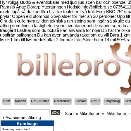
Hyr roliga studio & eventlokaler med ljud ljus scen bar och boende.
Ramsjö Ånge Dörarp Ytterturingen Hedsjö info@billebro.se 073541
direkt inpå så du kan föra Liv Tre toaletter Två kök Fem BBQ 75" sma
prylar Öppen eld utomhus Sovplatser för mer än 30 personer Upp till 
Om du skulle hyra all den tekniska utrustning som ingår så skulle du b
allting som finns i fastigheten som inventarier och liknande som d
trädgård Lastkaj som du också kan använda för nöje Du har tre olika 
uppifrån balkongen Du kan även använda taket om du vill Bara 1 km fr
fiske 1 km till livsmedelsaffär 2 timmar från Stockholm 14 mil 50% ra
Hem
Kassan
Om Billebro
Referenser
Service
Retur
Uthyrning
Sama
Start
»
Mikrofoner
»
Mikrofoner, t
Avancerad sökning
Kundvagn
Kundvagnen är tom!