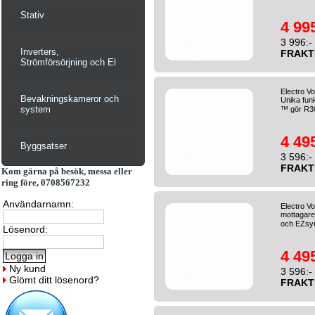
Stativ
4 995
3 996:-
Inverters,
FRAKT
Strömförsörjning och El
Electro V
Bevakningskameror och
Unika fu
system
™ gör R3
4 495
Byggsatser
3 596:-
FRAKT
Kom gärna på besök, messa eller
ring före, 0708567232
Användarnamn:
Electro V
mottagare
och EZsy
Lösenord:
4 495
Ny kund
3 596:-
Glömt ditt lösenord?
FRAKT