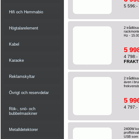
5 596:-
Hifi och Hemmabio
Högtalarelement
2 trådlös
rackmonte
Hz - 15.00
Kabel
5 998
4 798:-
Karaoke
FRAKT
Reklamskyltar
2 trådlös
även i bru
frekvensb
Övrigt och reservdelar
5 996
4 797:-
Rök-, snö- och
bubbelmaskiner
2400W kom
Metalldetektorer
proffskva
USB som 