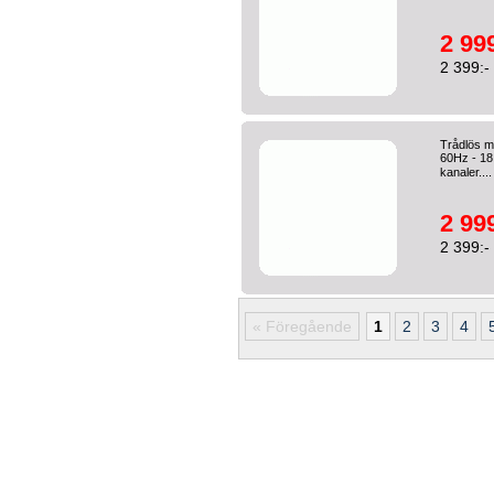
2 999
2 399:-
Trådlös mi
60Hz - 18.
kanaler...
2 999
2 399:-
« Föregående
1
2
3
4