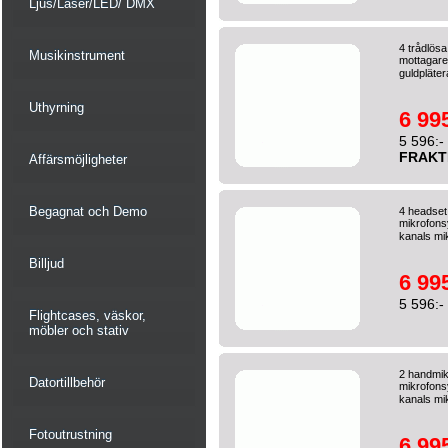
Ljus/Laser/LED/ DMX
4 trådlös
Musikinstrument
mottagare
guldpläter
Uthyrning
6 995
5 596:-
FRAKT
Affärsmöjligheter
Begagnat och Demo
4 headset
mikrofons
kanals mi
Billjud
6 995
5 596:-
Flightcases, väskor,
möbler och stativ
2 handmik
Datortillbehör
mikrofons
kanals mi
Fotoutrustning
6 995