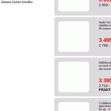
Sitekarta
Cookies
Köpvillkor
2 959:-
Audio Tec
(dubbla s
60 meters
3 495
2 796:-
RØDELink 
en serie 
den konst
3 395
2 716:-
FRAKT
2 trådlös
gitarr/in
för att...