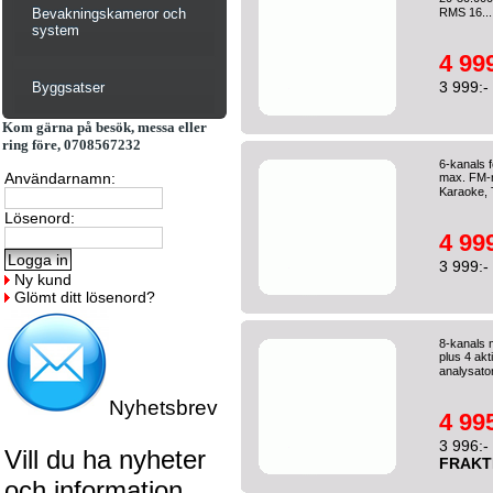
Bevakningskameror och
RMS 16..
system
4 999
3 999:-
Byggsatser
Kom gärna på besök, messa eller
ring före, 0708567232
6-kanals 
Användarnamn:
max. FM-r
Karaoke, 
Lösenord:
4 999
3 999:-
Ny kund
Glömt ditt lösenord?
8-kanals 
plus 4 ak
analysator
Nyhetsbrev
4 995
3 996:-
Vill du ha nyheter
FRAKT
och information