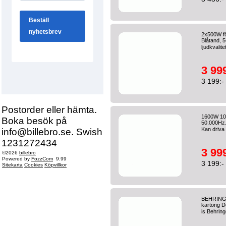
2x500W fö
Blåtand, 
ljudkvalit
3 999
3 199:-
Postorder eller hämta.
1600W 10-
Boka besök på
50.000Hz.
Kan driva 
info@billebro.se. Swish
1231272434
3 999
©2026
billebro
Powered by
FozzCom
9.99
3 199:-
Sitekarta
Cookies
Köpvillkor
BEHRING
kartong D
is Behring