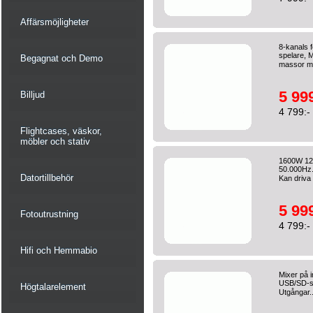
Affärsmöjligheter
8-kanals 
spelare, M
Begagnat och Demo
massor me
5 999
Billjud
4 799:-
Flightcases, väskor,
möbler och stativ
1600W 12-
50.000Hz.
Datortillbehör
Kan driva 
5 999
Fotoutrustning
4 799:-
Hifi och Hemmabio
Mixer på i
USB/SD-spe
Högtalarelement
Utgångar.