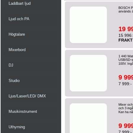
Laddbart ljud
BOSCH Ple
används ä
Ljud och PA
19 9
Högtalare
15 996:
FRAKT
Mixerbord
1 440 Watt
USB/SD-sp
100V. Ing
DJ
9 999
Studio
7 999:-
Ljus/Laser/LED/ DMX
Mixer oc
och 3 ingå
Musikinstrument
Kan ha nå
9 999
Uthyrning
7 999:-