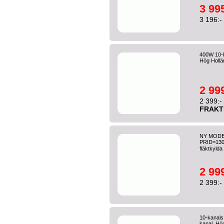
3 995
3 196:-
400W 10-k
Hög Hollä
2 999
2 399:-
FRAKT
NY MODELL
PRID=1306
fläktkylda 
2 999
2 399:-
10-kanals
kanal. Hög