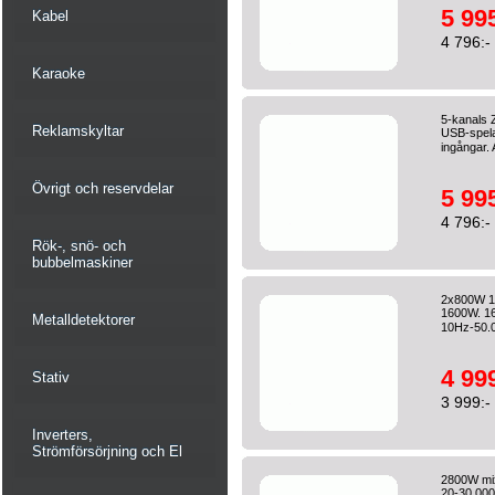
5 995
Kabel
4 796:-
Karaoke
5-kanals 
Reklamskyltar
USB-spela
ingångar. 
Övrigt och reservdelar
5 995
4 796:-
Rök-, snö- och
bubbelmaskiner
2x800W 10
1600W. 16 
Metalldetektorer
10Hz-50.0
4 999
Stativ
3 999:-
Inverters,
Strömförsörjning och El
2800W mix
20-30.00