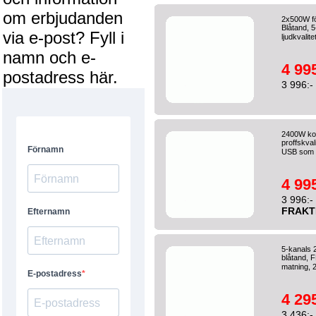
om erbjudanden
2x500W fö
Blåtand, 
via e-post? Fyll i
ljudkvalit
namn och e-
4 995
postadress här.
3 996:-
2400W kom
proffskva
USB som 
4 995
3 996:-
FRAKT
5-kanals
blåtand, 
matning, 2
4 295
3 436:-