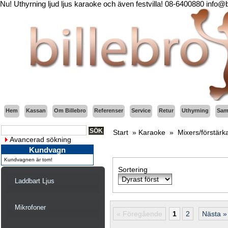
Nu! Uthyrning ljud ljus karaoke och även festvilla! 08-6400880 info@
Hem
Kassan
Om Billebro
Referenser
Service
Retur
Uthyrning
Sama
Start
»
Karaoke
»
Mixers/förstärk
Avancerad sökning
Kundvagn
Kundvagnen är tom!
Sortering
Laddbart Ljus
Mikrofoner
« Föregående
1
2
Nästa »