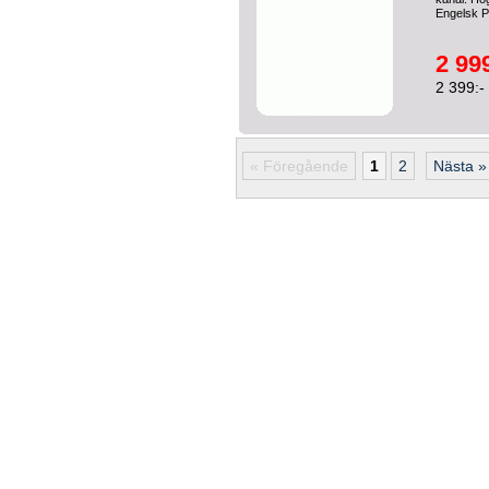
Engelsk 
2 999
2 399:-
« Föregående
1
2
Nästa »