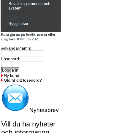
Bevakningskameror och
system
Byggsatser
Kom gärna på besök, messa eller
ring före, 0708567232
Användarnamn:
Lösenord:
Ny kund
Glömt ditt lösenord?
Nyhetsbrev
Vill du ha nyheter
och information