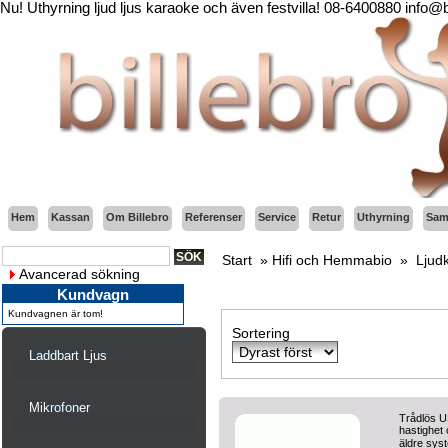
Nu! Uthyrning ljud ljus karaoke och även festvilla! 08-6400880 info@
Hem
Kassan
Om Billebro
Referenser
Service
Retur
Uthyrning
Sama
Start
»
Hifi och Hemmabio
»
Ljudk
Avancerad sökning
Kundvagn
Kundvagnen är tom!
Sortering
Laddbart Ljus
Mikrofoner
Trådlös US
hastighet
äldre sys