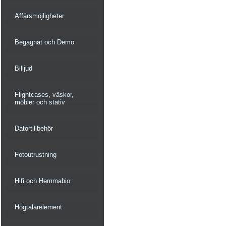
Affärsmöjligheter
Begagnat och Demo
Billjud
Flightcases, väskor,
möbler och stativ
Datortillbehör
Fotoutrustning
Hifi och Hemmabio
Högtalarelement