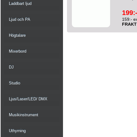
Laddbart ljud
199:
159:- e
Ljud och PA
FRAKT
Högtalare
Mixerbord
DJ
Studio
Ljus/Laser/LED/ DMX
Musikinstrument
Uthyrning