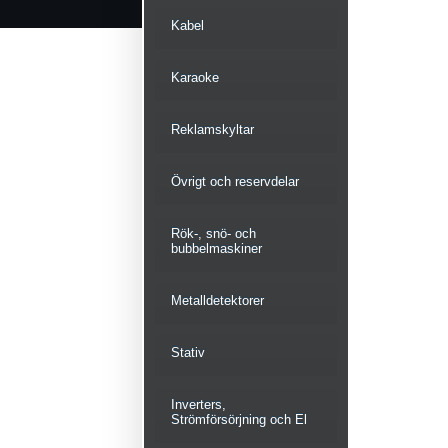
Kabel
Karaoke
Reklamskyltar
Övrigt och reservdelar
Rök-, snö- och
bubbelmaskiner
Metalldetektorer
Stativ
Inverters,
Strömförsörjning och El