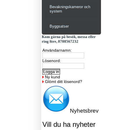
Bevakningskameror och
system
Byggsatser
Kom gärna på besök, messa eller
ring före, 0708567232
Användarnamn:
Lösenord:
Ny kund
Glömt ditt lösenord?
Nyhetsbrev
Vill du ha nyheter