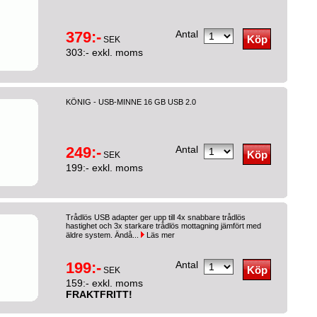
379:-
Antal
SEK
303:- exkl. moms
KÖNIG - USB-MINNE 16 GB USB 2.0
249:-
Antal
SEK
199:- exkl. moms
Trådlös USB adapter ger upp till 4x snabbare trådlös
hastighet och 3x starkare trådlös mottagning jämfört med
äldre system. Ändå...
Läs mer
199:-
Antal
SEK
159:- exkl. moms
FRAKTFRITT!