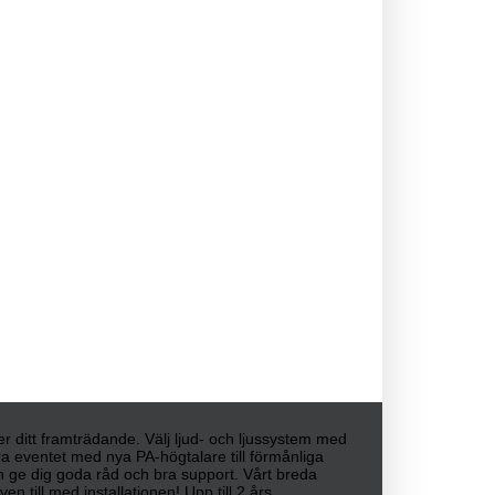
ller ditt framträdande. Välj ljud- och ljussystem med
era eventet med nya PA-högtalare till förmånliga
kan ge dig goda råd och bra support. Vårt breda
n till med installationen! Upp till 2 års