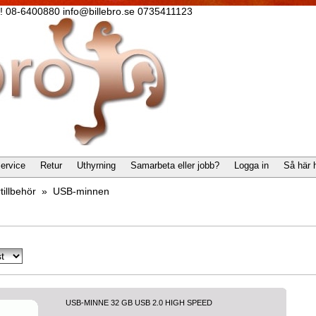
lla! 08-6400880 info@billebro.se 0735411123
ervice
Retur
Uthyrning
Samarbeta eller jobb?
Logga in
Så här 
tillbehör
»
USB-minnen
USB-MINNE 32 GB USB 2.0 HIGH SPEED