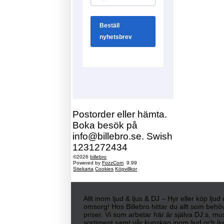
Postorder eller hämta.
Boka besök på
info@billebro.se. Swish
1231272434
©2026
billebro
Powered by
FozzCom
9.99
Sitekarta
Cookies
Köpvillkor
Allt inom ljud & ljus & DJ – Hyr eller köp lju
omsorg! Hos Billebro hittar du allt som behöv
priser. Vi som arbetar här är själva DJ:s, mu
sortiment samt vår kunskap inom ljud och ljus