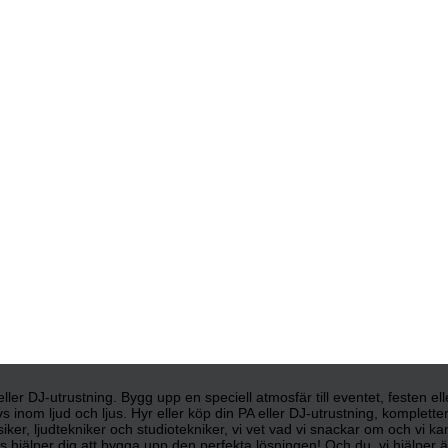
d eller DJ-utrustning. Bygg upp en speciell atmosfär till eventet, festen e
s inom ljud och ljus. Hyr eller köp din PA eller DJ-utrustning, komplett
siker, ljudtekniker och studiotekniker, vi vet vad vi snackar om och vi 
 hjälper dig att bygga upp den perfekta lösningen! Och du, vi hjälper äve