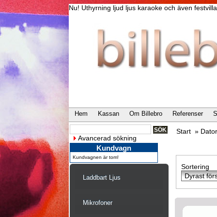
Nu! Uthyrning ljud ljus karaoke och även festvi
Hem
Kassan
Om Billebro
Referenser
S
Start
»
Dator
Avancerad sökning
Kundvagn
Kundvagnen är tom!
Sortering
Laddbart Ljus
Mikrofoner