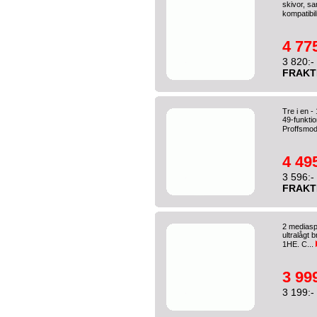
skivor, s
kompatibil
4 775
3 820:-
FRAKT
Tre i en 
49-funktio
Proffsmode
4 495
3 596:-
FRAKT
2 mediasp
ultralågt 
1HE. C...
3 999
3 199:-