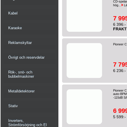
CD-spelare
hög...
Lä
Kabel
7 995
6 396:-
Karaoke
FRAKT
Reklamskyltar
Pioneer C
Övrigt och reservdelar
7 795
6 236:-
Rök-, snö- och
bubbelmaskiner
Pioneer C
Metalldetektorer
auto-BPM,
-115dB S/
Stativ
6 999
5 599:-
Inverters,
Strömförsörjning och El