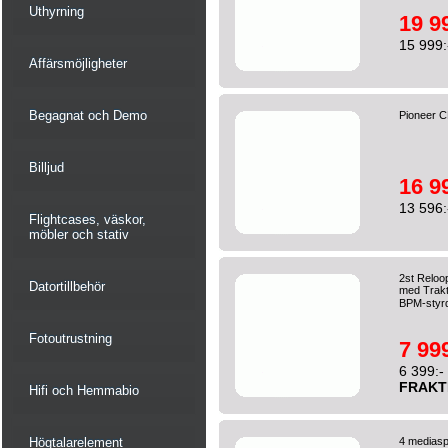
Uthyrning
19 9
15 999:
Affärsmöjligheter
Begagnat och Demo
Pioneer 
Billjud
16 9
13 596:
Flightcases, väskor,
möbler och stativ
2st Reloo
Datortillbehör
med Trakto
BPM-styrd
Fotoutrustning
7 999
6 399:-
FRAKT
Hifi och Hemmabio
Högtalarelement
4 mediaspe