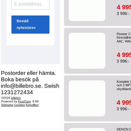
4 995
3 996:-
Pioneer C
föreställn
AAC, WAV
4 995
3 996:-
Postorder eller hämta.
Boka besök på
Komplett 
info@billebro.se. Swish
och 2 MP3-
skyddande
1231272434
©2026
billebro
4 995
Powered by
FozzCom
9.99
Sitekarta
Cookies
Köpvillkor
3 996:-
DENON DN