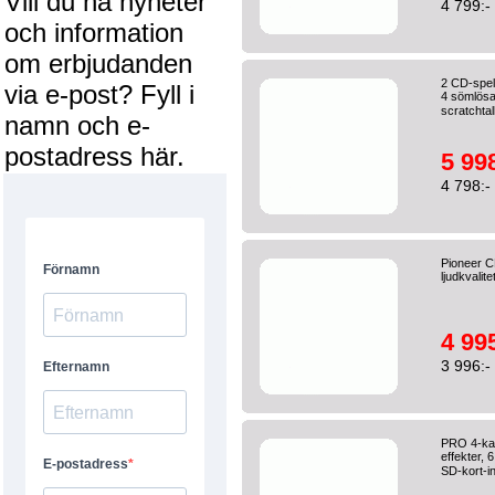
Vill du ha nyheter
4 799:-
och information
om erbjudanden
2 CD-spel
via e-post? Fyll i
4 sömlösa
scratchtall
namn och e-
postadress här.
5 998
4 798:-
Pioneer 
ljudkvalit
4 995
3 996:-
PRO 4-kan
effekter,
SD-kort-in