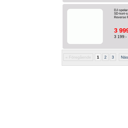
DJ-spelar
SD-kort-s
Reverse R
3 999
3 199:-
« Föregående
1
2
3
Näs