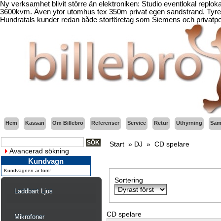
Ny verksamhet blivit större än elektroniken: Studio eventlokal replo
3600kvm. Även ytor utomhus tex 350m privat egen sandstrand. Tyresö
Hundratals kunder redan både storföretag som Siemens och privatper
Hem
Kassan
Om Billebro
Referenser
Service
Retur
Uthyrning
Sama
Start
»
DJ
»
CD spelare
Avancerad sökning
Kundvagn
Kundvagnen är tom!
Sortering
Laddbart Ljus
CD spelare
Mikrofoner