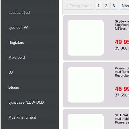
« Föregående
1
2
3
Näs
Laddbart ljud
Skylt-ex
flaggskepp
Ljud och PA
fullfärgs..
49 9
Högtalare
39 960:
Mixerbord
Pioneer D
med fligh
DJ
Recordbox
Studio
46 9
37 596:
Ljus/Laser/LED/ DMX
SLUTSÅLT
Musikinstrument
med mobil
Pioneers 