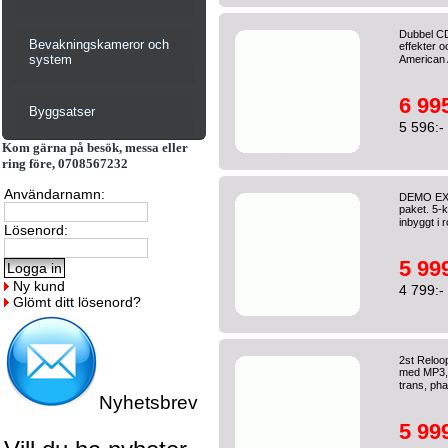
Dubbel CD
Bevakningskameror och
effekter o
system
American 
6 995
Byggsatser
5 596:-
Kom gärna på besök, messa eller
ring före, 0708567232
Användarnamn:
DEMO EX 
paket. 5-
inbyggt i 
Lösenord:
5 999
Ny kund
4 799:-
Glömt ditt lösenord?
2st Reloo
med MP3, 4
trans, pha
Nyhetsbrev
5 999