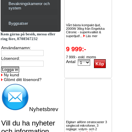
Bevakningskameror och
system
Byggsatser
Vårt bästa kompakt-ljud,
2000W 36kg från Engelska
Citronic - superkvalitet &
Kom gärna på besök, messa eller
superljud!...
Läs mer
ring före, 0708567232
Användarnamn:
9 999:-
7 999:- exkl. moms
Lösenord:
Antal
Ny kund
Glömt ditt lösenord?
Nyhetsbrev
Vill du ha nyheter
Elgitarr al/lönn stratocaster 3
singlecoil mikrofoner, 3
och information
reglage: volym- och 2