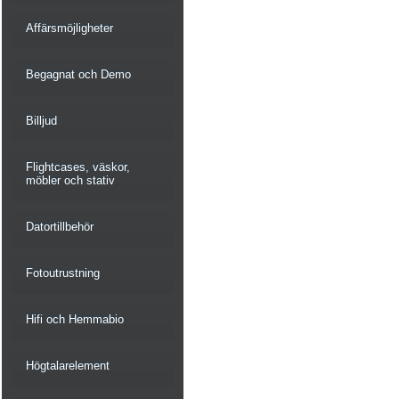
Affärsmöjligheter
Begagnat och Demo
Billjud
Flightcases, väskor,
möbler och stativ
Datortillbehör
Fotoutrustning
Hifi och Hemmabio
Högtalarelement