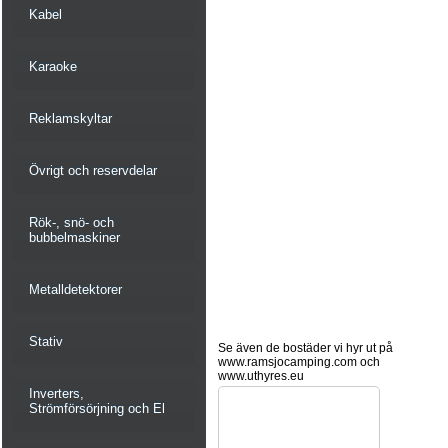
Kabel
Karaoke
Reklamskyltar
Övrigt och reservdelar
Rök-, snö- och
bubbelmaskiner
Metalldetektorer
Stativ
Se även de bostäder vi hyr ut på
www.ramsjocamping.com och
www.uthyres.eu
Inverters,
Strömförsörjning och El