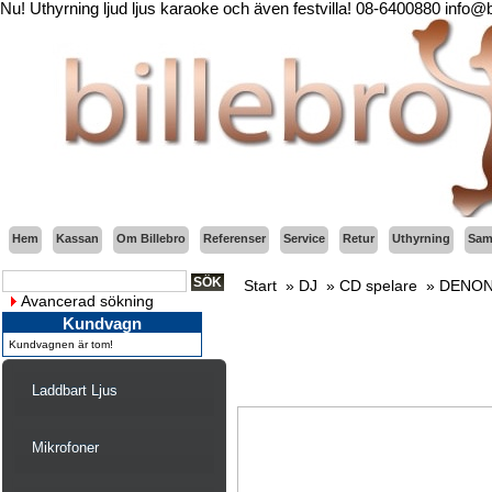
Nu! Uthyrning ljud ljus karaoke och även festvilla! 08-6400880 info@
Hem
Kassan
Om Billebro
Referenser
Service
Retur
Uthyrning
Sama
Start
»
DJ
»
CD spelare
»
DENON 
Avancerad sökning
Kundvagn
Kundvagnen är tom!
Laddbart Ljus
Mikrofoner