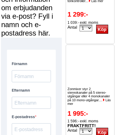
tonkontroller...
Läs mer
om erbjudanden
1 299:-
via e-post? Fyll i
namn och e-
1 039:- exkl. moms
Antal
postadress här.
Zonmixer styr 2
stereokanaler på 5 stereo-
utgångar eller 4 monokanaler
på 10 mono-utgångar....
Läs
mer
1 995:-
1 596:- exkl. moms
FRAKTFRITT!
Antal