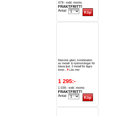
479:- exkl. moms
FRAKTFRITT!
Antal
Klassisk gitarr, kombination
av metall- & nylonsträngar för
bästa ljud. 3 metall för lägre
toner...
Läs mer
1 295:-
1 036:- exkl. moms
FRAKTFRITT!
Antal