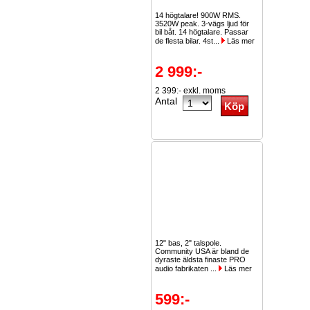
14 högtalare! 900W RMS.
3520W peak. 3-vägs ljud för
bil båt. 14 högtalare. Passar
de flesta bilar. 4st...
Läs mer
2 999:-
2 399:- exkl. moms
Antal
12" bas, 2" talspole.
Community USA är bland de
dyraste äldsta finaste PRO
audio fabrikaten ...
Läs mer
599:-