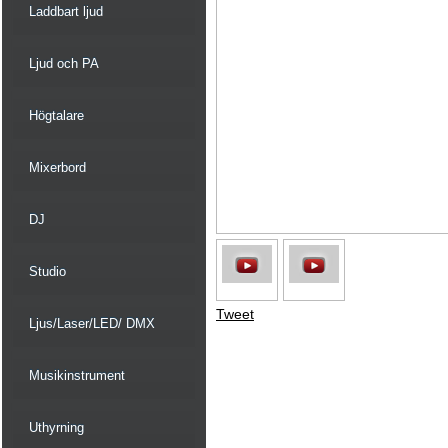
Laddbart ljud
Ljud och PA
Högtalare
Mixerbord
DJ
Studio
Tweet
Ljus/Laser/LED/ DMX
Musikinstrument
Uthyrning