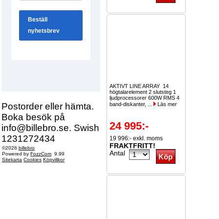
AKTIVT LINE ARRAY 14
högtalarelement 2 slutsteg 1
ljudprocessorer 600W RMS 4
Postorder eller hämta.
band-diskanter, ...
Läs mer
Boka besök på
24 995:-
info@billebro.se. Swish
1231272434
19 996:- exkl. moms
FRAKTFRITT!
©2026
billebro
Antal
Powered by
FozzCom
9.99
Sitekarta
Cookies
Köpvillkor