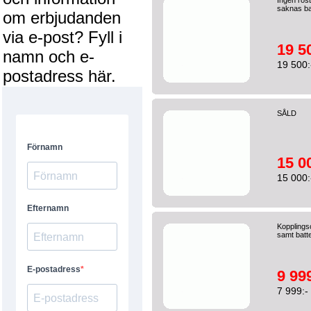
Ingen rost
saknas ba
om erbjudanden
via e-post? Fyll i
19 5
namn och e-
19 500:
postadress här.
SÅLD
15 0
15 000:
Kopplings
samt batte
9 999
7 999:-