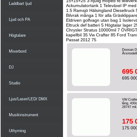
15+15+25 3-hjulig moped fd televerke
Laddbart ljud
Ackumulatortank 1 Televäxel IP med 
1.5 Ramsjö Hälsingland Dieseltruck 5
Bilvrak många 1 för alla Gräsklippar
Ljud och PA
Eldriven golfvagn utan bag 1 Isoler
Eltruck def batteri 5 Högtalar lager 
Chrysler Stratus 10000mil 7 ÖVRIGT 
kapellbil 35 Vw Crafter 85 Ford Tra
Högtalare
Passat 2012 75
Doosan DX
Mixerbord
Årsmodel
DJ
695 
695 000
Studio
Ljus/Laser/LED/ DMX
VW Crafte
lång, 430
28747 mil.
Musikinstrument
175 
175 000
Uthyrning