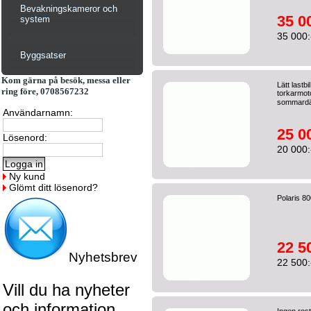
Bevakningskameror och
35 0
system
35 000:
Byggsatser
Kom gärna på besök, messa eller
Lätt last
ring före, 0708567232
torkarmot
sommardä
Användarnamn:
25 0
Lösenord:
20 000:
Ny kund
Glömt ditt lösenord?
Polaris 8
22 5
Nyhetsbrev
22 500:
Vill du ha nyheter
och information