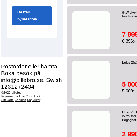
6kW elverk
hästkrafte
7 995
6 396:-
Belos 252
Postorder eller hämta.
Boka besök på
info@billebro.se. Swish
5 000
1231272434
5 000:-
©2026
billebro
Powered by
FozzCom
9.99
Sitekarta
Cookies
Köpvillkor
DEFEKT El
extra stor
Begagnat.
2 990