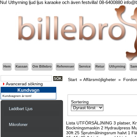
Nu! Uthyrning ljud ljus karaoke och även festvilla! 08-6400880 info@
Hem
Kassan
Om Billebro
Referenser
Service
Retur
Uthyrning
Sama
Start
»
Affärsmöjligheter
»
Fordon
Avancerad sökning
Kundvagn
Kundvagnen är tom!
Sortering
Laddbart Ljus
Lista UTFÖRSÄLJNING 3 platser, Kry
Mikrofoner
Bockningsmaskin 2 Hydraulpress Multi
30ft 25 Sprutmålningsrum halvt 1 F