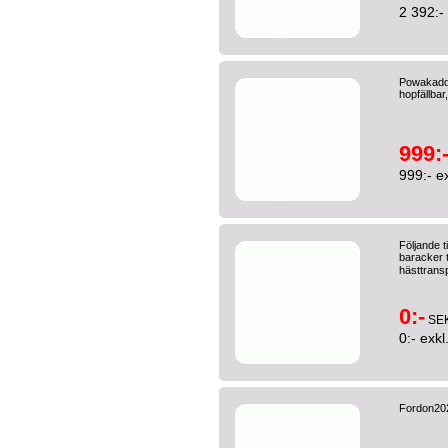
2 392:-
Powakaddy 
hopfällbar
999:
999:- e
Följande t
baracker 
hästtransp
0:-
SE
0:- exk
Fordon2