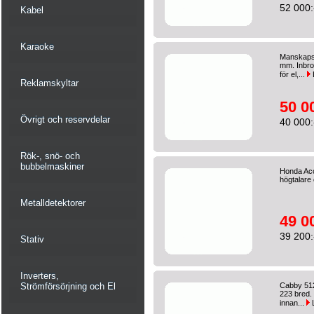
52 000:
Kabel
Karaoke
Manskapsv
mm. Inbrot
för el,...
Reklamskyltar
50 0
Övrigt och reservdelar
40 000:
Rök-, snö- och
bubbelmaskiner
Honda Acco
högtalare
Metalldetektorer
49 0
39 200:
Stativ
Inverters,
Strömförsörjning och El
Cabby 51
223 bred. 
innan...