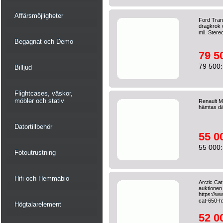
Affärsmöjligheter
Ford Tran
dragkrok 
mil. Stere
Begagnat och Demo
79 5
79 500:
Billjud
Flightcases, väskor,
möbler och stativ
Renault 
hämtas dä
Datortillbehör
55 0
55 000:
Fotoutrustning
Hifi och Hemmabio
Arctic Ca
auktionen 
https://ww
cat-650-h
Högtalarelement
52 0