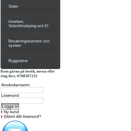
Stativ
Inverters,
Strömförsörjning och El
Bevakningskameror och
system
Byggsatser
Kom gärna på besök, messa eller
ring före, 0708567232
Användarnamn:
Lösenord:
Ny kund
Glömt ditt lösenord?