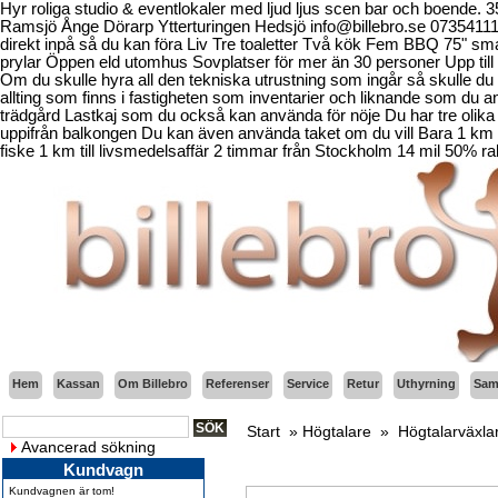
Hyr roliga studio & eventlokaler med ljud ljus scen bar och boende.
Ramsjö Ånge Dörarp Ytterturingen Hedsjö info@billebro.se 073541
direkt inpå så du kan föra Liv Tre toaletter Två kök Fem BBQ 75" sma
prylar Öppen eld utomhus Sovplatser för mer än 30 personer Upp till 
Om du skulle hyra all den tekniska utrustning som ingår så skulle du b
allting som finns i fastigheten som inventarier och liknande som d
trädgård Lastkaj som du också kan använda för nöje Du har tre olika 
uppifrån balkongen Du kan även använda taket om du vill Bara 1 km fr
fiske 1 km till livsmedelsaffär 2 timmar från Stockholm 14 mil 50% ra
Hem
Kassan
Om Billebro
Referenser
Service
Retur
Uthyrning
Sama
Start
»
Högtalare
»
Högtalarväxla
Avancerad sökning
Kundvagn
Kundvagnen är tom!