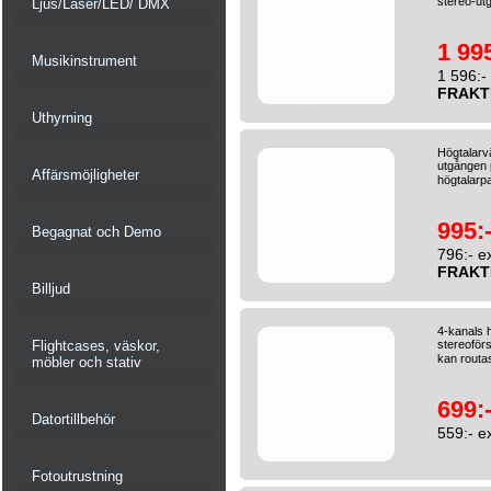
stereo-ut
Ljus/Laser/LED/ DMX
1 995
Musikinstrument
1 596:-
FRAKT
Uthyrning
Högtalarvä
utgången p
Affärsmöjligheter
högtalarpa
995:
Begagnat och Demo
796:- e
FRAKT
Billjud
4-kanals h
Flightcases, väskor,
stereoför
kan routa
möbler och stativ
699:
Datortillbehör
559:- e
Fotoutrustning