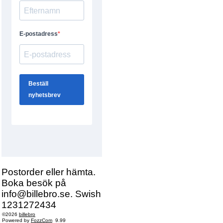
Postorder eller hämta.
Boka besök på
info@billebro.se. Swish
1231272434
©2026
billebro
Powered by
FozzCom
9.99