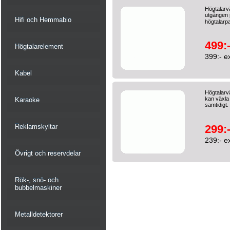
Högtalarvä
utgången p
Hifi och Hemmabio
högtalarpa
499:
Högtalarelement
399:- e
Kabel
Högtalarvä
kan växla 
Karaoke
samtidigt.
Reklamskyltar
299:
239:- e
Övrigt och reservdelar
Rök-, snö- och
bubbelmaskiner
Metalldetektorer