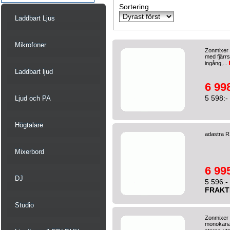
Sortering
Laddbart Ljus
Mikrofoner
Zonmixer 8
med fjärr
ingång,...
Laddbart ljud
6 998
5 598:-
Ljud och PA
Högtalare
adastra 
Mixerbord
6 995
DJ
5 596:-
FRAKT
Studio
Zonmixer s
monokanal