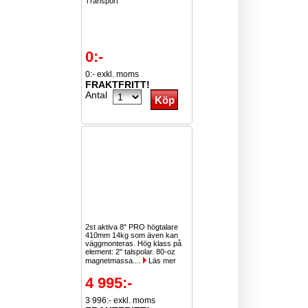
Transport
0:-
0:- exkl. moms
FRAKTFRITT!
Antal
2st aktiva 8" PRO högtalare
410mm 14kg som även kan
väggmonteras. Hög klass på
element: 2" talspolar. 80-oz
magnetmassa....
Läs mer
4 995:-
3 996:- exkl. moms