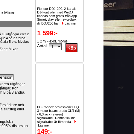
Pioneer DDJ-200. 2-kanals
ne Mixer
DJ-kontroller med WeDJ
(laddas hem gratis från App
Store), djay eller rekordbox
dj. DDJ200 har...
Läs mer
1 599:-
 10 utgångar eller 2
oljud A på 2 stereo-
1 279:- exkl. moms
på alla 5 etc. Mycket
Antal
Zone Mixer
stereo-utgångar
gångar. Kör
ch B på 3 andra,
förstärkare och
PD Connex professionell HQ
 slutsteg eller
3 meter balanserade XLR (M)
- 6,3 jack (stereo)
signalkabel. Denna flexibla
 Engelska
signalkabel är försedda...
Läs mer
0.005% distorsion.
149:-