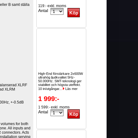
eller B samt ställa
119:- exkl. moms
Antal
High-End förstärkare 2x600W
ultrahög ljudkvalitet 5Hz-
50.000Hz. SMT-teknologi ger
 balanserad XLRF
stabilitet och högsta uteffekt.
10 in/utgångar...
Läs mer
erad XLRM
1 999:-
000Hz, +-0.5dB
1 599:- exkl. moms
Antal
l volumes for both
one. All inputs and
 connectors. Acts
installation serving