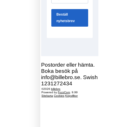
Postorder eller hämta.
Boka besök på
info@billebro.se. Swish
1231272434
©2026
billebro
Powered by
FozzCom
9.99
Sitekarta
Cookies
Köpvillkor