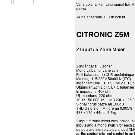
Varje utkanal kan välja signal från A 
utnivå.
14 balanserade XLR in och ut
CITRONIC Z5M
2 Input / 5 Zone Mixer
2 ingångar till 5 zoner
Mono valbar för varje zon
Fullt balanserade XLR anslutningar
Matning: 115/230V 50/60Hz (IEC)
Ingångar: Line 1 L+R, Line 2 L+R,
Utgångar: Zon 1 till 5 L+R, balans
In impedans: 40k ohm
Ut impedans: 220 ohm
10Hz - 50.000Hz +-1dB 20Hz - 25.
Signal / brus bättre än 100dB
THD distorsion: Mindre än 0.005%
483 x 175 x 44mm 2.2kg
2 input, 5 zone mixer with individua
inputs and a mono switch for each z
outputs are stereo via balanced XLR
as the central mix and control in an 