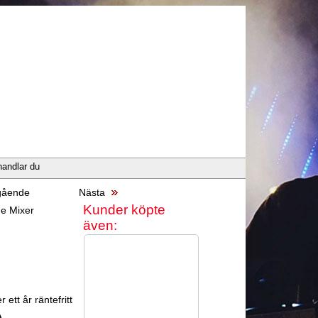
handlar du
ående
Nästa
Kunder köpte
e Mixer
även:
 ett år räntefritt
A