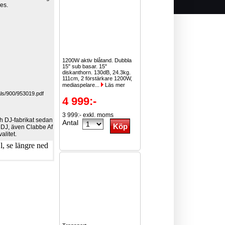
es.
1200W aktiv blåtand. Dubbla
15" sub basar. 15"
diskanthorn. 130dB, 24.3kg.
111cm, 2 förstärkare 1200W,
mediaspelare...
Läs mer
ls/900/953019.pdf
4 999:-
3 999:- exkl. moms
ch DJ-fabrikat sedan
Antal
 DJ, även Clabbe Af
alitet.
, se längre ned