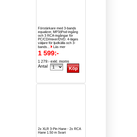
Förstärkare med 3-bands
equalizer, MP3/iPod-ingång
och 3 RCA-ingångar för
PC/CD/mixer/DVD. 4-läges
väljare för ljudkälla och 3-
bands...
Läs mer
1 599:-
1 279:- exkl. moms
Antal
2x XLR 3-Pin Hane - 2x RCA
Hane 1.50 m Svart