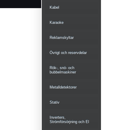
Kabel
Karaoke
Reklamskyltar
Övrigt och reservdelar
Rök-, snö- och
bubbelmaskiner
Metalldetektorer
Stativ
Inverters,
Strömförsörjning och El