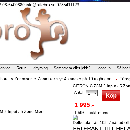
lla! 08-6400880 info@billebro.se 0735411123
ervice
Retur
Uthyrning
Samarbeta eller jobb?
Logga in
Så här 
rbord
»
Zonmixer
»
Zonmixer styr 4 kanaler på 10 utgångar
Föreg
CITRONIC Z5M 2 Input / 5 Zon
Antal
1 995:-
 2 Input / 5 Zone Mixer
1 596:- exkl. moms
Delbetala från 103:-/månad eller
FRI FRAKT TILL HEL