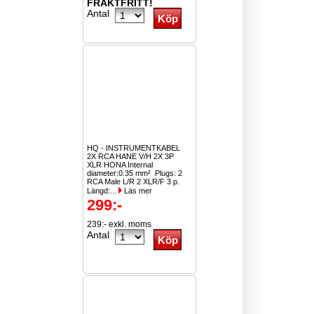
FRAKTFRITT!
Antal
HQ - INSTRUMENTKABEL
2X RCA HANE V/H 2X 3P
XLR HONA Internal
diameter:0.35 mm² Plugs: 2
RCA Male L/R 2 XLR/F 3 p.
Längd:...
Läs mer
299:-
239:- exkl. moms
Antal