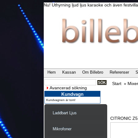
Nu! Uthyrning ljud ljus karaoke och även festvi
Hem
Kassan
Om Billebro
Referenser
S
Start
»
Mixe
Avancerad sökning
Kundvagn
Kundvagnen är tom!
Laddbart Ljus
CITRONIC Z5M
Mikrofoner