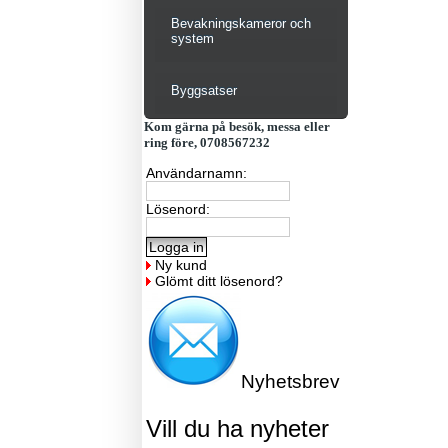
Bevakningskameror och
system
Byggsatser
Kom gärna på besök, messa eller
ring före, 0708567232
Användarnamn:
Lösenord:
Ny kund
Glömt ditt lösenord?
Nyhetsbrev
Vill du ha nyheter