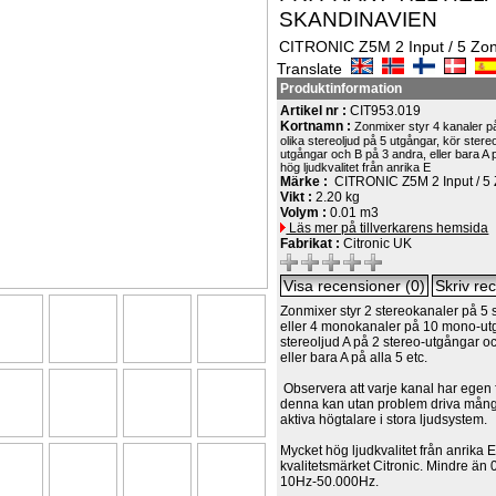
SKANDINAVIEN
CITRONIC Z5M 2 Input / 5 Zo
Translate
Produktinformation
Artikel nr :
CIT953.019
Kortnamn :
Zonmixer styr 4 kanaler på
olika stereoljud på 5 utgångar, kör stere
utgångar och B på 3 andra, eller bara A 
hög ljudkvalitet från anrika E
Märke :
CITRONIC Z5M 2 Input / 5 
Vikt :
2.20 kg
Volym :
0.01 m3
Läs mer på tillverkarens hemsida
Fabrikat :
Citronic UK
Zonmixer styr 2 stereokanaler på 5 
eller 4 monokanaler på 10 mono-ut
stereoljud A på 2 stereo-utgångar o
eller bara A på alla 5 etc.
Observera att varje kanal har egen 
denna kan utan problem driva många
aktiva högtalare i stora ljudsystem.
Mycket hög ljudkvalitet från anrika
kvalitetsmärket Citronic. Mindre än 
10Hz-50.000Hz.