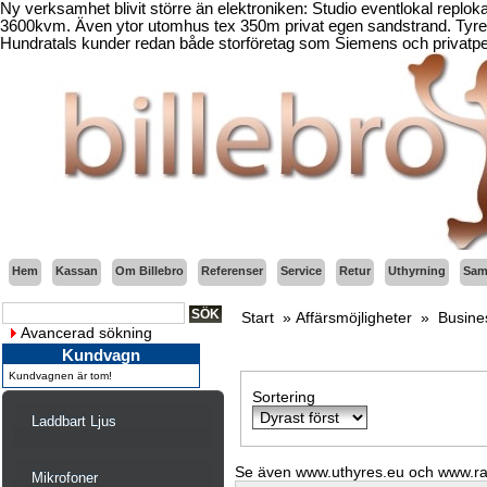
Ny verksamhet blivit större än elektroniken: Studio eventlokal replo
3600kvm. Även ytor utomhus tex 350m privat egen sandstrand. Tyresö
Hundratals kunder redan både storföretag som Siemens och privatper
Hem
Kassan
Om Billebro
Referenser
Service
Retur
Uthyrning
Sama
Start
»
Affärsmöjligheter
»
Busine
Avancerad sökning
Kundvagn
Kundvagnen är tom!
Sortering
Laddbart Ljus
Se även www.uthyres.eu och www.r
Mikrofoner