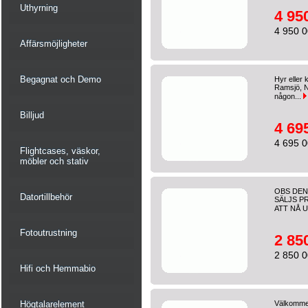
Uthyrning
4 95
4 950 0
Affärsmöjligheter
Begagnat och Demo
Hyr eller 
Ramsjö, N
någon...
Billjud
4 69
4 695 0
Flightcases, väskor,
möbler och stativ
OBS DEN
Datortillbehör
SÄLJS P
ATT NÅ U
Fotoutrustning
2 85
2 850 0
Hifi och Hemmabio
Högtalarelement
Välkommen 