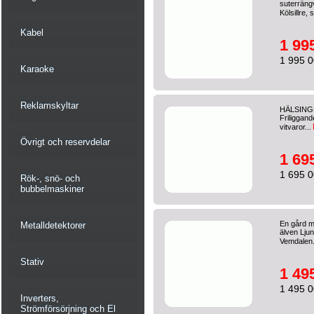
suterräng
Kölsillre, 
Kabel
1 99
1 995 0
Karaoke
Reklamskyltar
HÄLSINGLA
Friliggand
vitvaror...
Övrigt och reservdelar
1 69
1 695 0
Rök-, snö- och
bubbelmaskiner
En gård m
Metalldetektorer
älven Ljun
Vemdalen.
Stativ
1 49
1 495 0
Inverters,
Strömförsörjning och El