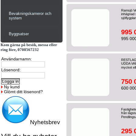
Ramsjö Ve
Bevakningskameror och
inhägnad s
system
sjöflygpla
995 
Byggsatser
995 000
Kom gärna på besök, messa eller
ring före, 0708567232
Användarnamn:
RESTLAG
UDDA VARO
mycket ell
Lösenord:
750 
Ny kund
600 000
Glömt ditt lösenord?
Fastighete
från tågst
Pendlings
Nyhetsbrev
295 