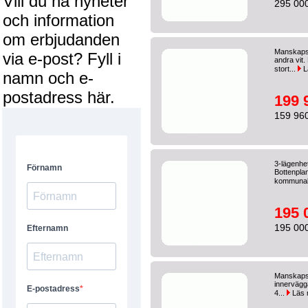
Vill du ha nyheter
295 000
och information
om erbjudanden
Manskapsv
via e-post? Fyll i
andra vit.
stort...
L
namn och e-
postadress här.
199 
159 960
3-lägenhe
Bottenpla
kommunalt
195 
195 000
Manskapsv
innervägga
4...
Läs 