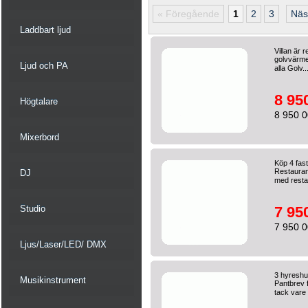
« Föregående
1
2
3
Näs
Laddbart ljud
Villan är 
golvvärme
Ljud och PA
alla Golv..
8 95
Högtalare
8 950 0
Mixerbord
Köp 4 fas
Restaura
DJ
med resta
Studio
7 95
7 950 0
Ljus/Laser/LED/ DMX
3 hyresh
Musikinstrument
Pantbrev 
tack vare