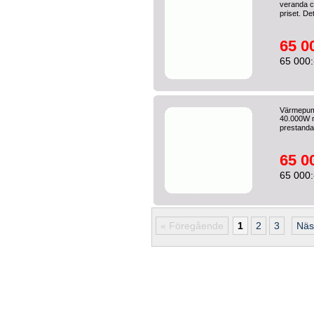
veranda ca
priset. Det
65 0
65 000:
Värmepump
40.000W m
prestanda 
65 0
65 000:
« Föregående
1
2
3
Näs