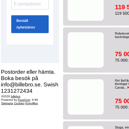
119 
119 500
Robotsvet
bockning
75 0
75 000:
Postorder eller hämta.
Boka besök på
Hyr ljud lj
info@billebro.se. Swish
lösningar 
Carola...
1231272434
©2026
billebro
75 0
Powered by
FozzCom
9.99
Sitekarta
Cookies
Köpvillkor
75 000:
Stuga, vi