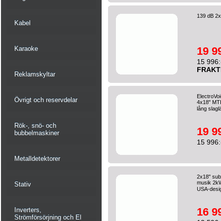
139 dB 2
Kabel
19 9
Karaoke
15 996:
FRAKT
Reklamskyltar
ElectroVo
Övrigt och reservdelar
4x18" MTL
lång slagl
Rök-, snö- och
19 9
bubbelmaskiner
15 996:
Metalldetektorer
2x18" su
musik 2kW
Stativ
USA-desig
16 9
Inverters,
Strömförsörjning och El