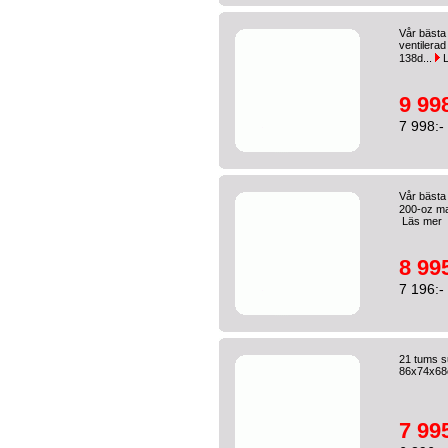
Vår bästa
ventilera
138d...
L
9 998
7 998:-
Vår bästa 
200-oz ma
Läs mer
8 995
7 196:-
21 tums s
86x74x6
7 995