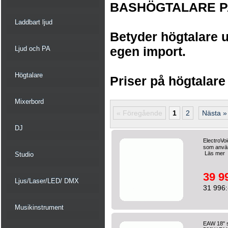
BASHÖGTALARE P
Laddbart ljud
Betyder högtalare u
egen import.
Ljud och PA
Högtalare
Priser på högtalare
Mixerbord
« Föregående
1
2
Nästa »
DJ
ElectroVo
som använd
Läs mer
Studio
39 9
Ljus/Laser/LED/ DMX
31 996:
Musikinstrument
EAW 18" s