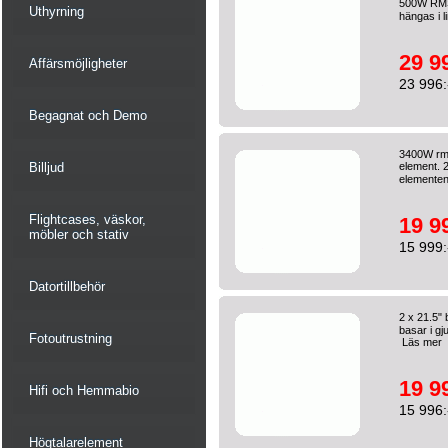
500W RMS.
Uthyrning
hängas i l
29 9
Affärsmöjligheter
23 996:
Begagnat och Demo
3400W rm
element. 
Billjud
elementen
Flightcases, väskor,
19 9
möbler och stativ
15 999:
Datortillbehör
2 x 21.5"
basar i gj
Fotoutrustning
Läs mer
19 9
Hifi och Hemmabio
15 996:
Högtalarelement