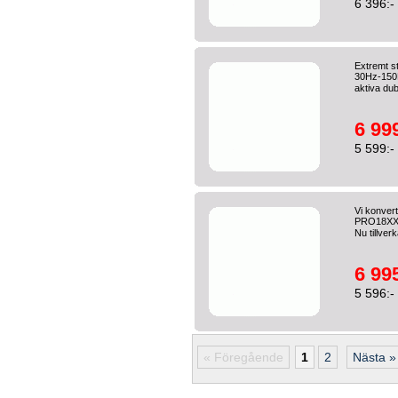
6 396:-
Extremt s
30Hz-150H
aktiva dub
6 999
5 599:-
Vi konver
PRO18XXL 
Nu tillverk
6 995
5 596:-
« Föregående
1
2
Nästa »