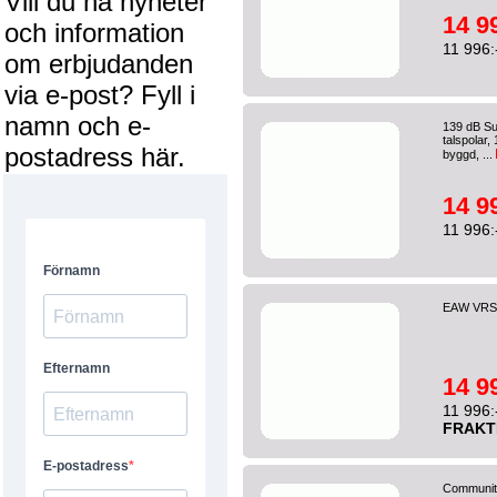
Vill du ha nyheter
14 9
och information
11 996:
om erbjudanden
via e-post? Fyll i
namn och e-
139 dB Sub
talspolar
postadress här.
byggd, ...
14 9
11 996:
EAW VRS
14 9
11 996:
FRAKT
Community