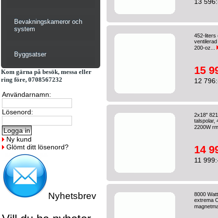
13 596:
Bevakningskameror och
system
452-liter
ventilera
200-oz...
Byggsatser
15 9
Kom gärna på besök, messa eller
ring före, 0708567232
12 796:
Användarnamn:
Lösenord:
2x18" 821
talspolar
2200W rms
Ny kund
Glömt ditt lösenord?
14 9
11 999:
Nyhetsbrev
8000 Watt
extrema 
magnetma