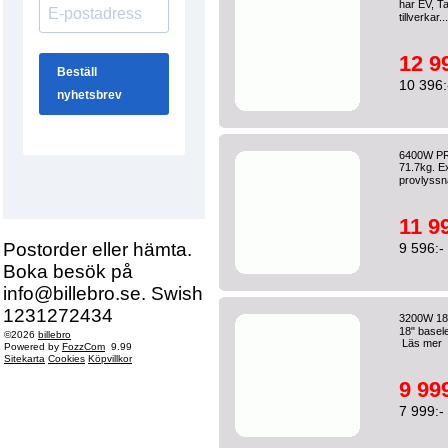
har EV, T
tillverkar..
12 9
10 396:
6400W PR
71.7kg. E
provlyssna
11 9
Postorder eller hämta.
9 596:-
Boka besök på
info@billebro.se. Swish
1231272434
3200W 18"
18" basele
©2026
billebro
Läs mer
Powered by
FozzCom
9.99
Sitekarta
Cookies
Köpvillkor
9 999
7 999:-