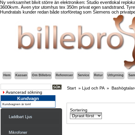
Ny verksamhet blivit större än elektroniken: Studio eventlokal replo
3600kvm. Även ytor utomhus tex 350m privat egen sandstrand. Tyresö
Hundratals kunder redan både storföretag som Siemens och privatper
Hem
Kassan
Om Billebro
Referenser
Service
Retur
Uthyrning
Sama
Start
»
Ljud och PA
»
Bashögtalar
Avancerad sökning
Kundvagn
Kundvagnen är tom!
Sortering
Laddbart Ljus
Mikrofoner