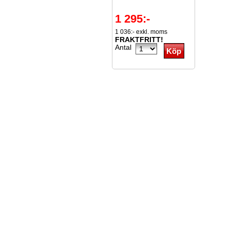
1 295:-
1 036:- exkl. moms
FRAKTFRITT!
Antal