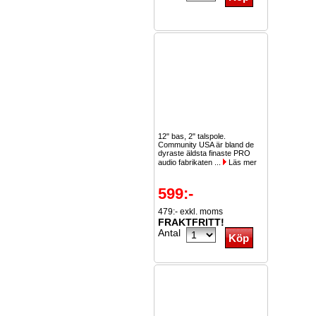
12" bas, 2" talspole.
Community USA är bland de
dyraste äldsta finaste PRO
audio fabrikaten ...
Läs mer
599:-
479:- exkl. moms
FRAKTFRITT!
Antal