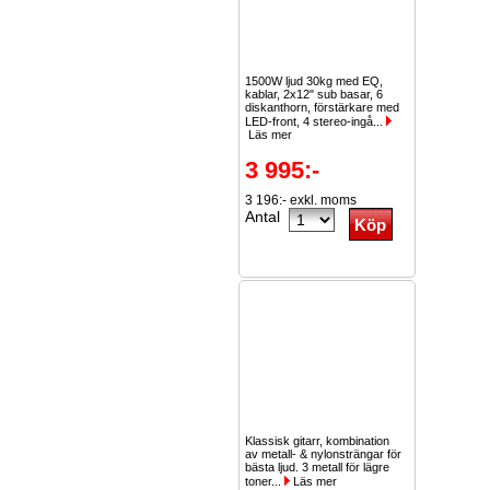
1500W ljud 30kg med EQ,
kablar, 2x12" sub basar, 6
diskanthorn, förstärkare med
LED-front, 4 stereo-ingå...
Läs mer
3 995:-
3 196:- exkl. moms
Antal
Klassisk gitarr, kombination
av metall- & nylonsträngar för
bästa ljud. 3 metall för lägre
toner...
Läs mer