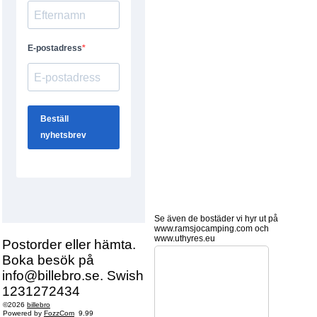
Se även de bostäder vi hyr ut på
www.ramsjocamping.com och
www.uthyres.eu
Postorder eller hämta.
Boka besök på
info@billebro.se. Swish
1231272434
©2026
billebro
Powered by
FozzCom
9.99