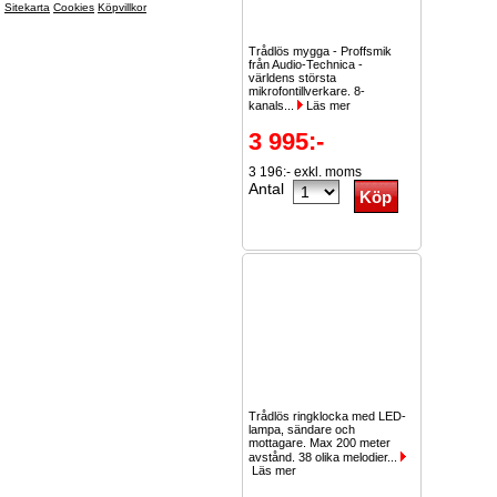
Sitekarta
Cookies
Köpvillkor
Trådlös mygga - Proffsmik
från Audio-Technica -
världens största
mikrofontillverkare. 8-
kanals...
Läs mer
3 995:-
3 196:- exkl. moms
Antal
Trådlös ringklocka med LED-
lampa, sändare och
mottagare. Max 200 meter
avstånd. 38 olika melodier...
Läs mer