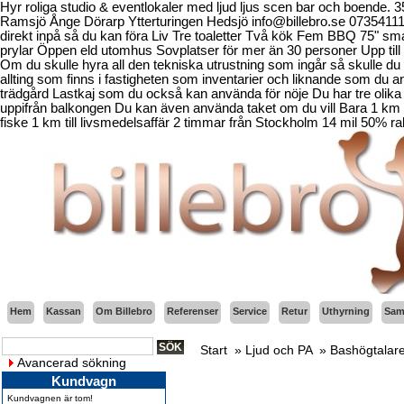
Hyr roliga studio & eventlokaler med ljud ljus scen bar och boende.
Ramsjö Ånge Dörarp Ytterturingen Hedsjö info@billebro.se 073541
direkt inpå så du kan föra Liv Tre toaletter Två kök Fem BBQ 75" sma
prylar Öppen eld utomhus Sovplatser för mer än 30 personer Upp till 
Om du skulle hyra all den tekniska utrustning som ingår så skulle du b
allting som finns i fastigheten som inventarier och liknande som d
trädgård Lastkaj som du också kan använda för nöje Du har tre olika 
uppifrån balkongen Du kan även använda taket om du vill Bara 1 km fr
fiske 1 km till livsmedelsaffär 2 timmar från Stockholm 14 mil 50% ra
Hem
Kassan
Om Billebro
Referenser
Service
Retur
Uthyrning
Sama
Start
»
Ljud och PA
»
Bashögtalare
Avancerad sökning
Kundvagn
Kundvagnen är tom!