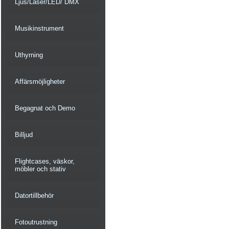
Ljus/Laser/LED/ DMX
Musikinstrument
Uthyrning
Affärsmöjligheter
Begagnat och Demo
Billjud
Flightcases, väskor,
möbler och stativ
Datortillbehör
Fotoutrustning