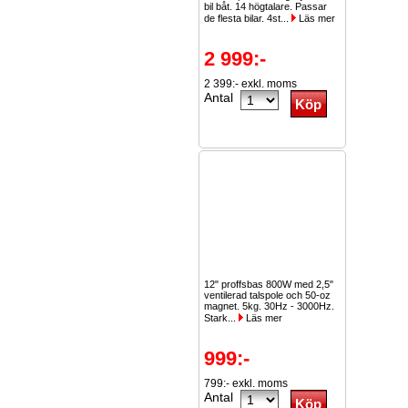
bil båt. 14 högtalare. Passar
de flesta bilar. 4st...
Läs mer
2 999:-
2 399:- exkl. moms
Antal
12" proffsbas 800W med 2,5"
ventilerad talspole och 50-oz
magnet. 5kg. 30Hz - 3000Hz.
Stark...
Läs mer
999:-
799:- exkl. moms
Antal