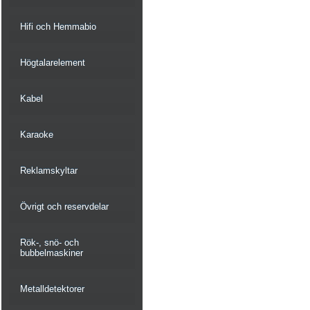
Hifi och Hemmabio
Högtalarelement
Kabel
Karaoke
Reklamskyltar
Övrigt och reservdelar
Rök-, snö- och
bubbelmaskiner
Metalldetektorer