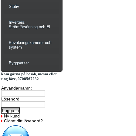
Stativ
Inverters,
Strömförsörjning och El
Bevakningskameror och
system
Byggsatser
Kom gärna på besök, messa eller
ring före, 0708567232
Användarnamn:
Lösenord:
Ny kund
Glömt ditt lösenord?