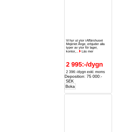
Vi hyr ut ytor i Affärshuset
Mejeriet Ånge, erbjuder alla
typer av ytor för lager,
kontor,...
Läs mer
2 995:-/dygn
2 396:-/dygn exkl. moms
Deposition: 75 000:-
SEK