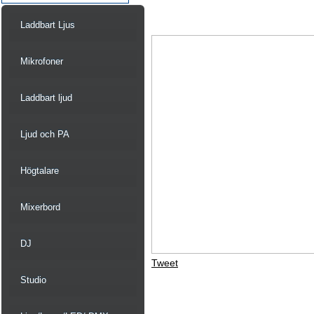
Laddbart Ljus
Mikrofoner
Laddbart ljud
Ljud och PA
Högtalare
Mixerbord
DJ
Tweet
Studio