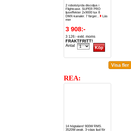
2 robotstyrda discoljus i
Flightcase. SUPER PRO
ljuseffekter 2x9000 lux 8
DMX-kanaler. 7 färger...
Läs
mer
3 908:-
3 126:- exkl. moms
FRAKTFRITT!
Antal
REA:
14 högtalare! 900W RMS.
3520W peak. 3-vägs ljud för