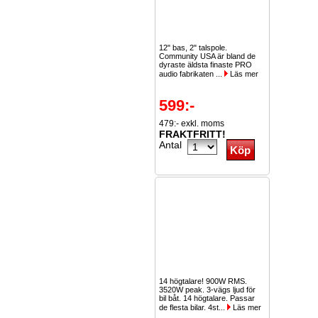
12" bas, 2" talspole.
Community USA är bland de
dyraste äldsta finaste PRO
audio fabrikaten ...
Läs mer
599:-
479:- exkl. moms
FRAKTFRITT!
Antal
14 högtalare! 900W RMS.
3520W peak. 3-vägs ljud för
bil båt. 14 högtalare. Passar
de flesta bilar. 4st...
Läs mer