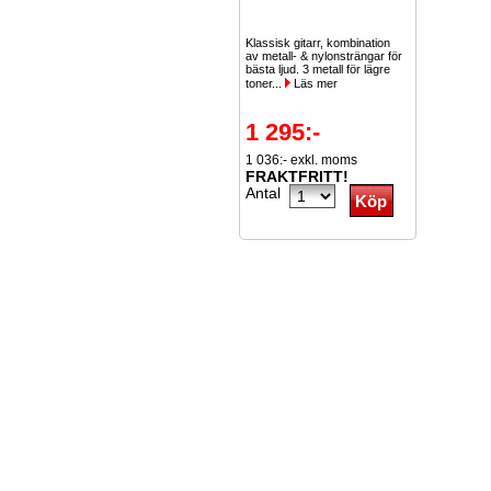
Klassisk gitarr, kombination
av metall- & nylonsträngar för
bästa ljud. 3 metall för lägre
toner...
Läs mer
1 295:-
1 036:- exkl. moms
FRAKTFRITT!
Antal