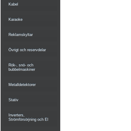
Kabel
Karaoke
Reklamskyltar
Övrigt och reservdelar
Rök-, snö- och
bubbelmaskiner
Metalldetektorer
Stativ
Inverters,
Strömförsörjning och El