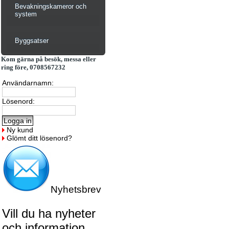
Bevakningskameror och
system
Byggsatser
Kom gärna på besök, messa eller
ring före, 0708567232
Användarnamn:
Lösenord:
Ny kund
Glömt ditt lösenord?
Nyhetsbrev
Vill du ha nyheter
och information