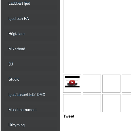
Laddbart ljud
Ljud och PA
Högtalare
Mixerbord
DJ
Studio
Ljus/Laser/LED/ DMX
Musikinstrument
Tweet
Uthyrning