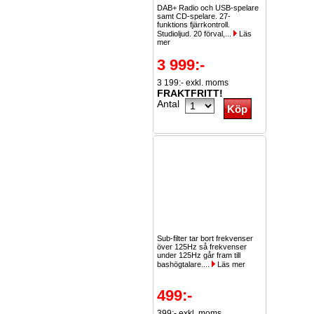
DAB+ Radio och USB-spelare
samt CD-spelare. 27-
funktions fjärrkontroll.
Studioljud. 20 förval,...
Läs
mer
3 999:-
3 199:- exkl. moms
FRAKTFRITT!
Antal
Sub-filter tar bort frekvenser
över 125Hz så frekvenser
under 125Hz går fram till
bashögtalare....
Läs mer
499:-
399:- exkl. moms