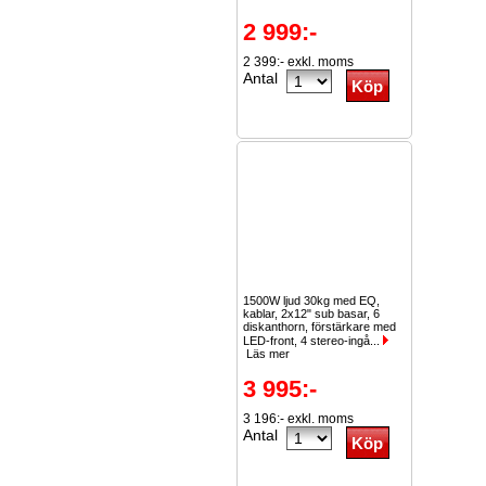
2 999:-
2 399:- exkl. moms
Antal
1500W ljud 30kg med EQ,
kablar, 2x12" sub basar, 6
diskanthorn, förstärkare med
LED-front, 4 stereo-ingå...
Läs mer
3 995:-
3 196:- exkl. moms
Antal