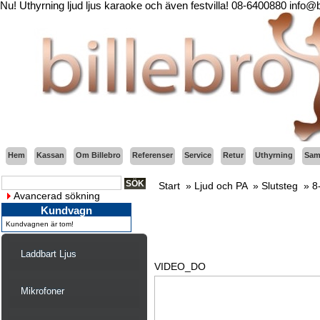
Nu! Uthyrning ljud ljus karaoke och även festvilla! 08-6400880 info@
Hem
Kassan
Om Billebro
Referenser
Service
Retur
Uthyrning
Sama
Start
»
Ljud och PA
»
Slutsteg
»
8
Avancerad sökning
Kundvagn
Kundvagnen är tom!
Laddbart Ljus
VIDEO_DO
Mikrofoner