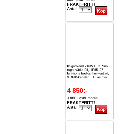
FRAKTFRITT!
Antal
IP-godkänd 216W LED. Snö,
regn, vädertålig. IP65. 27-
funktions trådlös fjärrkontroll,
9 DMX-kanaler,...
Läs mer
4 850:-
3 880:- exkl. moms
FRAKTFRITT!
Antal