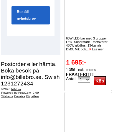
60W LED bar med 3 grupper
LED. Superstark - motsvarar
480W glödljus. 13-kanals
DMX. Mik och...
Läs mer
1 695:-
Postorder eller hämta.
Boka besök på
1 356:- exkl. moms
FRAKTFRITT!
info@billebro.se. Swish
Antal
1231272434
©2026
billebro
Powered by
FozzCom
9.99
Sitekarta
Cookies
Köpvillkor