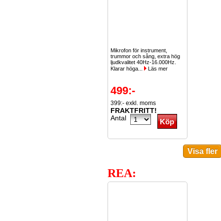
Mikrofon för instrument,
trummor och sång, extra hög
ljudkvalitet 40Hz-16.000Hz.
Klarar höga...
Läs mer
499:-
399:- exkl. moms
FRAKTFRITT!
Antal
REA: