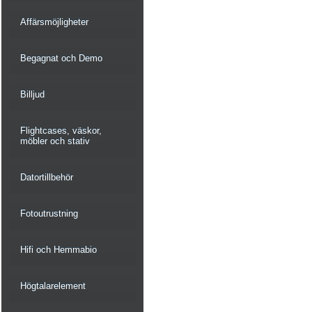
Affärsmöjligheter
Begagnat och Demo
Billjud
Flightcases, väskor,
möbler och stativ
Datortillbehör
Fotoutrustning
Hifi och Hemmabio
Högtalarelement