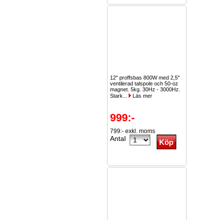
12" proffsbas 800W med 2,5"
ventilerad talspole och 50-oz
magnet. 5kg. 30Hz - 3000Hz.
Stark...
Läs mer
999:-
799:- exkl. moms
Antal