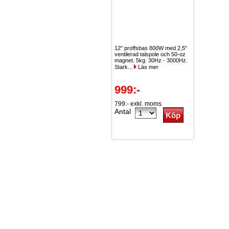
12" proffsbas 800W med 2,5"
ventilerad talspole och 50-oz
magnet. 5kg. 30Hz - 3000Hz.
Stark...
Läs mer
999:-
799:- exkl. moms
Antal