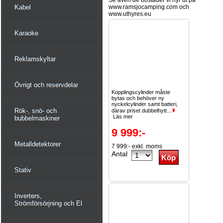
Se även de bostäder vi hyr ut på
Kabel
www.ramsjocamping.com och
www.uthyres.eu
Karaoke
Reklamskyltar
Övrigt och reservdelar
Kopplingscylinder måste
bytas och behöver ny
nyckelcylinder samt batteri,
Rök-, snö- och
därav priset dubbelhytt...
Läs mer
bubbelmaskiner
9 999:-
Metalldetektorer
7 999:- exkl. moms
Antal
Stativ
Inverters,
Strömförsörjning och El