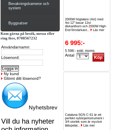
Bevakningskameror och
system
2000W högtalare (4st) med
Byggsatser
4st 12" basar 12st
diskanthorn och 2000W High-
End förstärkare...
Läs mer
Kom gärna på besök, messa eller
ring före, 0708567232
6 995:-
Användarnamn:
5 596:- exkl. moms
Antal
Lösenord:
Ny kund
Glömt ditt lösenord?
Nyhetsbrev
Cataluna SGN C-61 är ett
perfekt nybörjarinstrument i
Vill du ha nyheter
3/4 storlek som är mycket
lättspelat...
Läs mer
och information