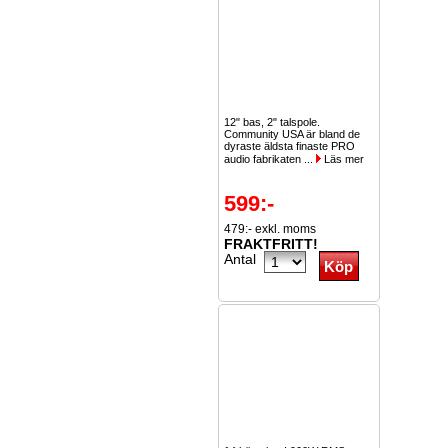
12" bas, 2" talspole.
Community USA är bland de
dyraste äldsta finaste PRO
audio fabrikaten ...
Läs mer
599:-
479:- exkl. moms
FRAKTFRITT!
Antal