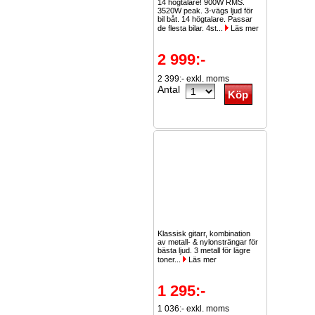
14 högtalare! 900W RMS.
3520W peak. 3-vägs ljud för
bil båt. 14 högtalare. Passar
de flesta bilar. 4st...
Läs mer
2 999:-
2 399:- exkl. moms
Antal
Klassisk gitarr, kombination
av metall- & nylonsträngar för
bästa ljud. 3 metall för lägre
toner...
Läs mer
1 295:-
1 036:- exkl. moms