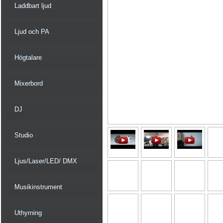
Laddbart ljud
Ljud och PA
Högtalare
Mixerbord
DJ
Studio
Ljus/Laser/LED/ DMX
Musikinstrument
Uthyrning