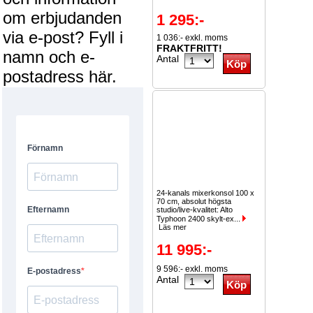
om erbjudanden
1 295:-
via e-post? Fyll i
1 036:- exkl. moms
FRAKTFRITT!
namn och e-
Antal
postadress här.
24-kanals mixerkonsol 100 x
70 cm, absolut högsta
studio/live-kvalitet: Alto
Typhoon 2400 skylt-ex...
Läs mer
11 995:-
9 596:- exkl. moms
Antal