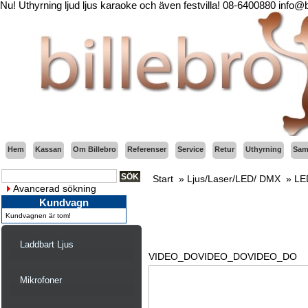
Nu! Uthyrning ljud ljus karaoke och även festvilla! 08-6400880 info@
Hem
Kassan
Om Billebro
Referenser
Service
Retur
Uthyrning
Sama
Start
»
Ljus/Laser/LED/ DMX
»
LE
Avancerad sökning
Kundvagn
Kundvagnen är tom!
Laddbart Ljus
VIDEO_DOVIDEO_DOVIDEO_DO
Mikrofoner