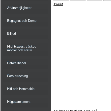
Tweet
Affärsmöjligheter
Begagnat och Demo
Billjud
Flightcases, väskor,
möbler och stativ
Datortillbehör
Fotoutrustning
Hifi och Hemmabio
Högtalarelement