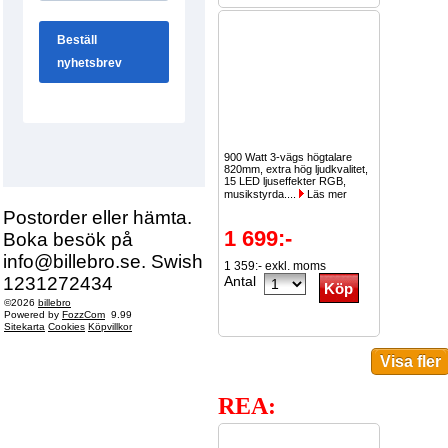
900 Watt 3-vägs högtalare
820mm, extra hög ljudkvalitet,
15 LED ljuseffekter RGB,
musikstyrda....
Läs mer
Postorder eller hämta.
1 699:-
Boka besök på
info@billebro.se. Swish
1 359:- exkl. moms
1231272434
Antal
©2026
billebro
Powered by
FozzCom
9.99
Sitekarta
Cookies
Köpvillkor
REA: