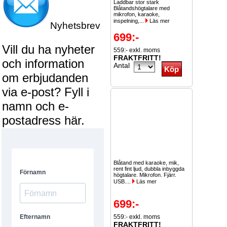
Laddbar stor stark
Blåtandshögtalare med
mikrofon, karaoke,
inspelning,...
Läs mer
Nyhetsbrev
699:-
Vill du ha nyheter
559:- exkl. moms
FRAKTFRITT!
och information
Antal
om erbjudanden
via e-post? Fyll i
namn och e-
postadress här.
Blåtand med karaoke, mik,
rent fint ljud, dubbla inbyggda
högtalare. Mikrofon. Fjärr.
USB....
Läs mer
699:-
559:- exkl. moms
FRAKTFRITT!