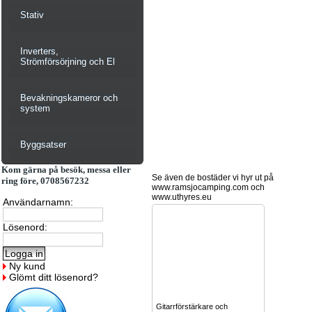
Stativ
Inverters,
Strömförsörjning och El
Bevakningskameror och
system
Byggsatser
Kom gärna på besök, messa eller
Se även de bostäder vi hyr ut på
ring före, 0708567232
www.ramsjocamping.com och
www.uthyres.eu
Användarnamn:
Lösenord:
Ny kund
Glömt ditt lösenord?
Gitarrförstärkare och