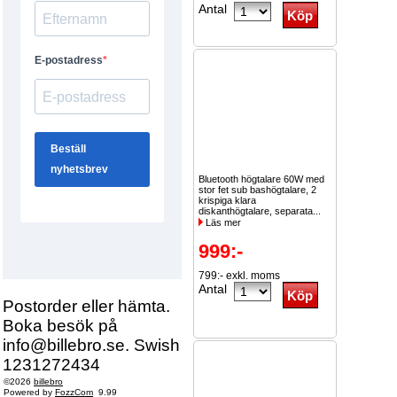
Antal
Bluetooth högtalare 60W med
stor fet sub bashögtalare, 2
krispiga klara
diskanthögtalare, separata...
Läs mer
999:-
799:- exkl. moms
Antal
Postorder eller hämta.
Boka besök på
info@billebro.se. Swish
1231272434
©2026
billebro
Powered by
FozzCom
9.99