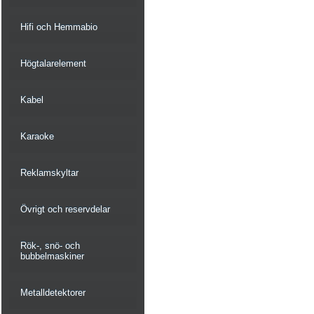
Hifi och Hemmabio
Högtalarelement
Kabel
Karaoke
Reklamskyltar
Övrigt och reservdelar
Rök-, snö- och
bubbelmaskiner
Metalldetektorer