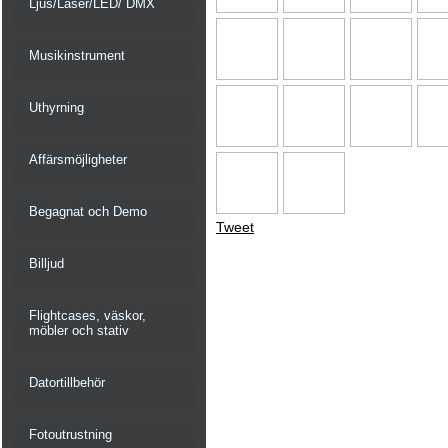
Ljus/Laser/LED/ DMX
Musikinstrument
Uthyrning
Affärsmöjligheter
Begagnat och Demo
Tweet
Billjud
Flightcases, väskor,
möbler och stativ
Datortillbehör
Fotoutrustning