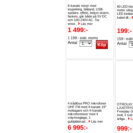
6-kanals mixer med
80 LED klo
inspelning, blåtand, USB-
meter slin
spelare, effekt, belyst skärm,
LED klotla
fantom, går både på 5V DC
kabel till...
och 100-240V AC. Tar
emot...
Läs mer
1 499:-
199:-
1 199:- exkl. moms
159:- exk
Antal
Antal
4 trådlösa PRO mikrofoner
OTROLIG
UHF FM med 4-kanals 19"
LJUDTRYC
mottagare och 4-kanals
Freeplay G
mikrofonmixer med 4
inuti, 2 su
volymreglage, 1
ärliga...
L
guldpläterad...
Läs mer
6 995:-
999:-