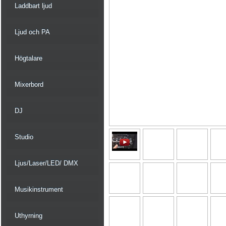
Laddbart ljud
Ljud och PA
Högtalare
Mixerbord
DJ
Studio
Ljus/Laser/LED/ DMX
Musikinstrument
Uthyrning