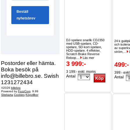
DJ-spelare snarlik CDJ350
24 k guldpl
med USB-spelare, CD-
och isolera
spelare, SD-kort-spelare,
av superkva
HDD-spelare. 4 effekter,
ström,...
Scratch Brake Reverse
Reloop....
Läs mer
Postorder eller hämta.
3 999:-
499:-
Boka besök på
3 199:- exkl. moms
399:- exk
info@billebro.se. Swish
Antal
Antal
1231272434
©2026
billebro
Powered by
FozzCom
9.99
Sitekarta
Cookies
Köpvillkor