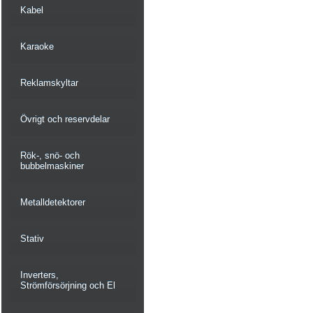
Kabel
Karaoke
Reklamskyltar
Övrigt och reservdelar
Rök-, snö- och
bubbelmaskiner
Metalldetektorer
Stativ
Inverters,
Strömförsörjning och El