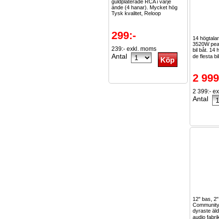
guldpläterade RCA i varje
ände (4 hanar). Mycket hög
Tysk kvalitet, Reloop
299:-
14 högtala
3520W peak
239:- exkl. moms
bil båt. 14
Antal
de flesta bi
2 999
2 399:- e
Antal
12" bas, 2"
Community
dyraste äl
audio fabri