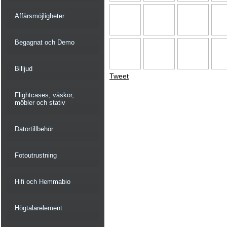
Affärsmöjligheter
Begagnat och Demo
Billjud
Tweet
Flightcases, väskor,
möbler och stativ
Datortillbehör
Fotoutrustning
Hifi och Hemmabio
Högtalarelement