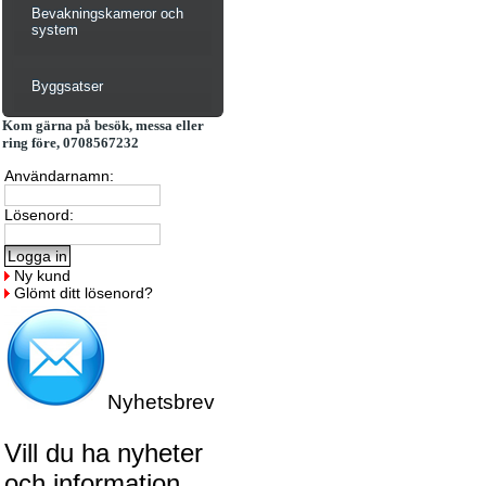
Bevakningskameror och
system
Byggsatser
Kom gärna på besök, messa eller
ring före, 0708567232
Användarnamn:
Lösenord:
Ny kund
Glömt ditt lösenord?
Nyhetsbrev
Vill du ha nyheter
och information