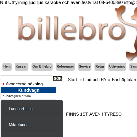
Nu! Uthyrning ljud ljus karaoke och även festvilla! 08-6400880 info@
Hem
Kassan
Om Billebro
Referenser
Service
Retur
Uthyrning
Sama
Start
»
Ljud och PA
»
Bashögtalare
Avancerad sökning
Kundvagn
Kundvagnen är tom!
Laddbart Ljus
FINNS 1ST ÄVEN I TYRESÖ
Mikrofoner