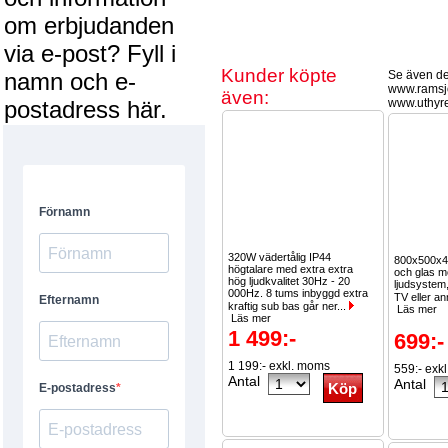
om erbjudanden
via e-post? Fyll i
Kunder köpte
namn och e-
Se även de
www.ramsj
även:
postadress här.
www.uthyr
320W vädertålig IP44
800x500x4
högtalare med extra extra
och glas m
hög ljudkvalitet 30Hz - 20
ljudsystem,
000Hz. 8 tums inbyggd extra
TV eller an
kraftig sub bas går ner...
Läs mer
Läs mer
1 499:-
699:-
1 199:- exkl. moms
559:- exk
Antal
Antal