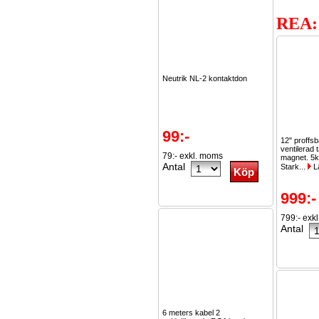
REA:
Neutrik NL-2 kontaktdon
99:-
12" proffs
ventilerad 
79:- exkl. moms
magnet. 5k
Antal
Stark...
L
999:-
799:- exk
Antal
6 meters kabel 2