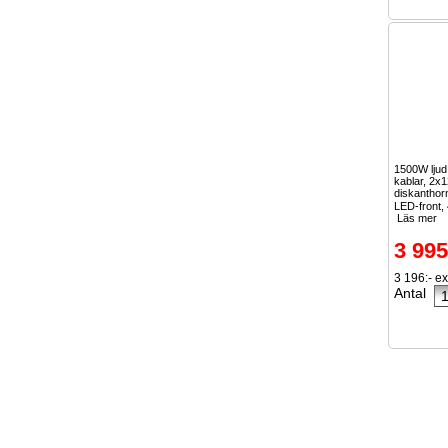
1500W lju
kablar, 2x1
diskanthor
LED-front, 
Läs mer
3 995
3 196:- e
Antal