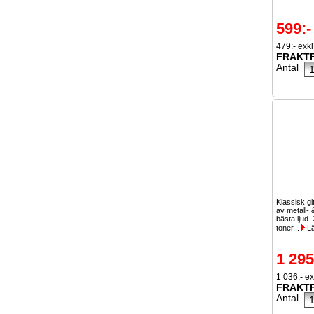
599:-
479:- exk
FRAKTF
Antal
Klassisk gi
av metall- 
bästa ljud. 
toner...
Lä
1 295
1 036:- e
FRAKTF
Antal