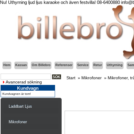
Nu! Uthyrning ljud ljus karaoke och även festvilla! 08-6400880 info@
Hem
Kassan
Om Billebro
Referenser
Service
Retur
Uthyrning
Sama
Start
»
Mikrofoner
»
Mikrofoner, t
Avancerad sökning
Kundvagn
Kundvagnen är tom!
Laddbart Ljus
Mikrofoner