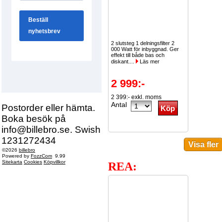
2 slutsteg 1 delningsfilter 2
000 Watt för inbyggnad. Ger
effekt till både bas och
diskant....
Läs mer
2 999:-
2 399:- exkl. moms
Antal
Postorder eller hämta.
Boka besök på
info@billebro.se. Swish
1231272434
©2026
billebro
Powered by
FozzCom
9.99
Sitekarta
Cookies
Köpvillkor
REA: