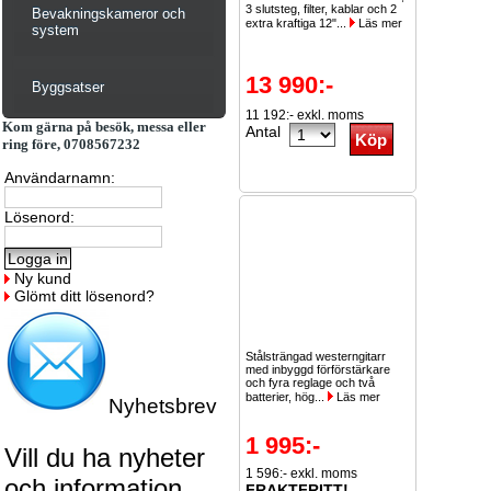
3 slutsteg, filter, kablar och 2
Bevakningskameror och
extra kraftiga 12"...
Läs mer
system
13 990:-
Byggsatser
11 192:- exkl. moms
Kom gärna på besök, messa eller
Antal
ring före, 0708567232
Användarnamn:
Lösenord:
Ny kund
Glömt ditt lösenord?
Stålsträngad westerngitarr
med inbyggd förförstärkare
och fyra reglage och två
batterier, hög...
Läs mer
Nyhetsbrev
1 995:-
Vill du ha nyheter
1 596:- exkl. moms
och information
FRAKTFRITT!