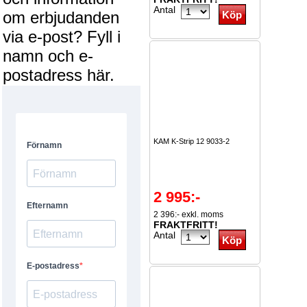
Antal
om erbjudanden
via e-post? Fyll i
namn och e-
postadress här.
KAM K-Strip 12 9033-2
2 995:-
2 396:- exkl. moms
FRAKTFRITT!
Antal