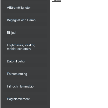
Tweet
Affärsmöjligheter
Begagnat och Demo
Billjud
Flightcases, väskor,
möbler och stativ
Datortillbehör
Fotoutrustning
Hifi och Hemmabio
Högtalarelement