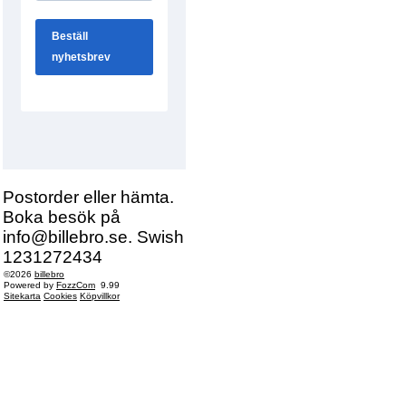
Postorder eller hämta.
Boka besök på
info@billebro.se. Swish
1231272434
©2026
billebro
Powered by
FozzCom
9.99
Sitekarta
Cookies
Köpvillkor