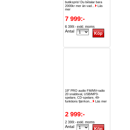
butikspris! Du betalar bara
2000kr mer än vad...
Läs
mer
7 999:-
6 399:- exkl. moms
Antal
19" PRO audio FM/MV-radio
20 snabbval, USB/MP3-
spelare, CD-spelare, 49-
funktions fjärrkon...
Läs mer
2 999:-
2 399:- exkl. moms
Antal