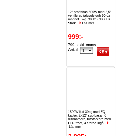
12" proffsbas 800W med 2,5"
ventilerad talspole och 50-oz
magnet. 5kg. 30Hz - 3000Hz.
Stark...
Läs mer
999:-
799:- exkl. moms
Antal
1500W ljud 30kg med EQ,
kablar, 2x12" sub basar, 6
diskanthorn, förstärkare med
LED-front, 4 stereo-ingå...
Läs mer