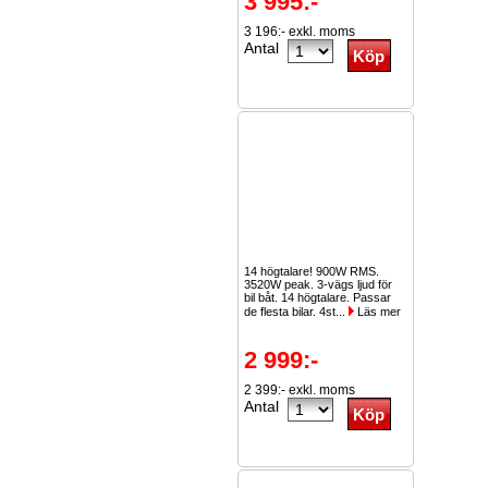
3 995:-
3 196:- exkl. moms
Antal
14 högtalare! 900W RMS.
3520W peak. 3-vägs ljud för
bil båt. 14 högtalare. Passar
de flesta bilar. 4st...
Läs mer
2 999:-
2 399:- exkl. moms
Antal