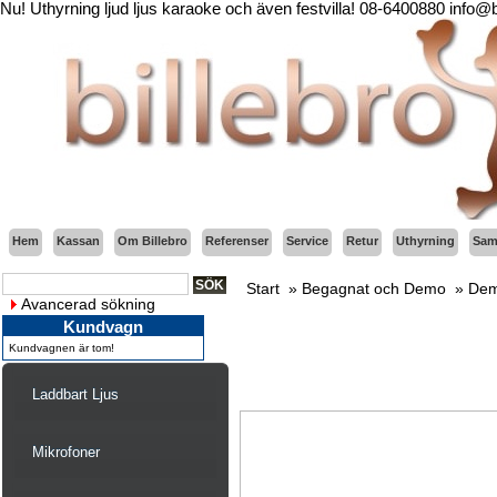
Nu! Uthyrning ljud ljus karaoke och även festvilla! 08-6400880 info@
Hem
Kassan
Om Billebro
Referenser
Service
Retur
Uthyrning
Sama
Start
»
Begagnat och Demo
»
Dem
Avancerad sökning
Kundvagn
Kundvagnen är tom!
Laddbart Ljus
Mikrofoner