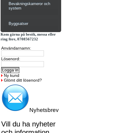
Bevakningskameror och
system
Byggsatser
Kom gärna på besök, messa eller
ring före, 0708567232
Användarnamn:
Lösenord:
Ny kund
Glömt ditt lösenord?
Nyhetsbrev
Vill du ha nyheter
och information