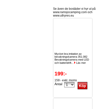
Se även de bostäder vi hyr ut på
www.ramsjocamping.com och
www.uthyres.eu
Mycket bra imitation av
bevakningskamera 351.082
Bevakningskamera med LED
och batteridrift...
Läs mer
199:-
159:- exkl. moms
Antal