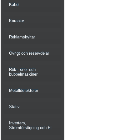
Kabel
Karaoke
Reklamskyltar
Övrigt och reservdelar
Rök-, snö- och
bubbelmaskiner
Metalldetektorer
Stativ
Inverters,
Strömförsörjning och El