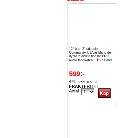
12" bas, 2" talspole.
Community USA är bland de
dyraste äldsta finaste PRO
audio fabrikaten ...
Läs mer
599:-
479:- exkl. moms
FRAKTFRITT!
Antal