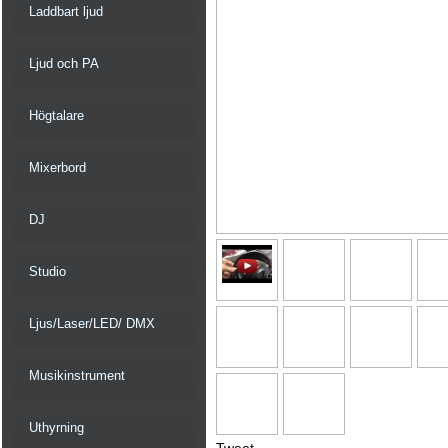
Laddbart ljud
Ljud och PA
Högtalare
Mixerbord
DJ
Studio
Ljus/Laser/LED/ DMX
Musikinstrument
Uthyrning