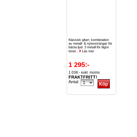
Klassisk gitarr, kombination
av metall- & nylonsträngar för
bästa ljud. 3 metall för lägre
toner...
Läs mer
1 295:-
1 036:- exkl. moms
FRAKTFRITT!
Antal