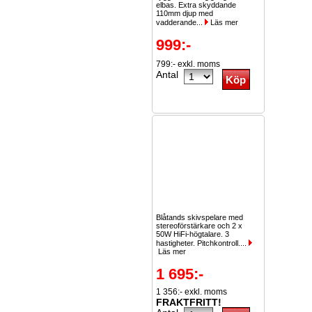
elbas. Extra skyddande
110mm djup med
vadderande...
Läs mer
999:-
799:- exkl. moms
Antal
Blåtands skivspelare med
stereoförstärkare och 2 x
50W HiFi-högtalare. 3
hastigheter. Pitchkontroll....
Läs mer
1 695:-
1 356:- exkl. moms
FRAKTFRITT!