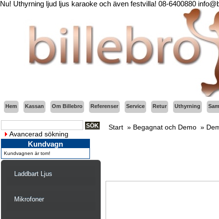
Nu! Uthyrning ljud ljus karaoke och även festvilla! 08-6400880 info@
Hem
Kassan
Om Billebro
Referenser
Service
Retur
Uthyrning
Sama
Start
»
Begagnat och Demo
»
Dem
Avancerad sökning
Kundvagn
Kundvagnen är tom!
Laddbart Ljus
Mikrofoner