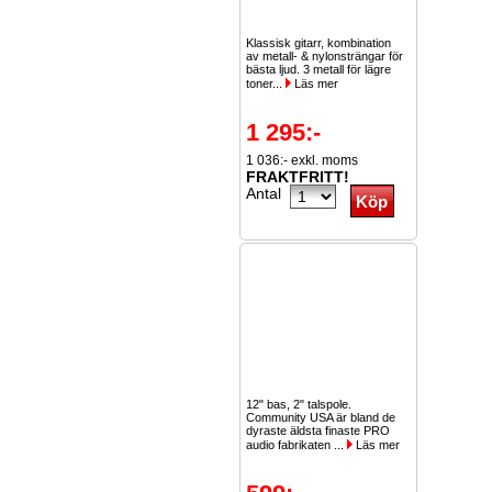
Klassisk gitarr, kombination
av metall- & nylonsträngar för
bästa ljud. 3 metall för lägre
toner...
Läs mer
1 295:-
1 036:- exkl. moms
FRAKTFRITT!
Antal
12" bas, 2" talspole.
Community USA är bland de
dyraste äldsta finaste PRO
audio fabrikaten ...
Läs mer