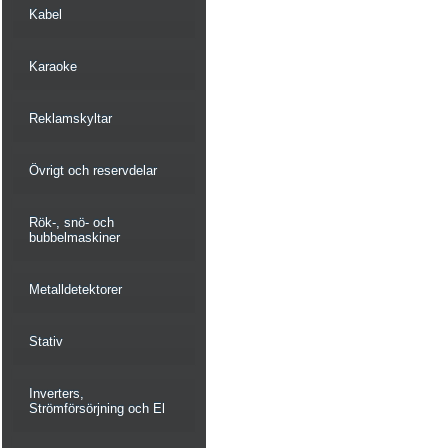
Kabel
Karaoke
Reklamskyltar
Övrigt och reservdelar
Rök-, snö- och
bubbelmaskiner
Metalldetektorer
Stativ
Inverters,
Strömförsörjning och El