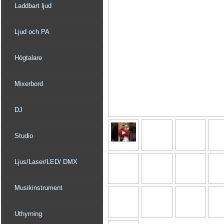
Laddbart ljud
Ljud och PA
Högtalare
Mixerbord
DJ
Studio
Ljus/Laser/LED/ DMX
Musikinstrument
Uthyrning