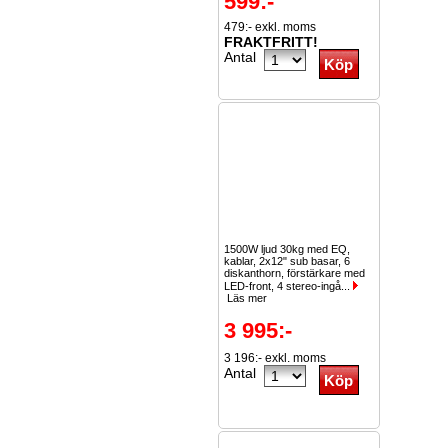
599:-
479:- exkl. moms
FRAKTFRITT!
Antal
1500W ljud 30kg med EQ,
kablar, 2x12" sub basar, 6
diskanthorn, förstärkare med
LED-front, 4 stereo-ingå...
Läs mer
3 995:-
3 196:- exkl. moms
Antal