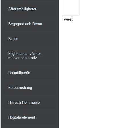
Affärsmöjligheter
Tweet
Begagnat och Demo
Billjud
Flightcases, väskor,
möbler och stativ
Datortillbehör
Fotoutrustning
Hifi och Hemmabio
Högtalarelement