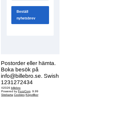
Postorder eller hämta.
Boka besök på
info@billebro.se. Swish
1231272434
©2026
billebro
Powered by
FozzCom
9.99
Sitekarta
Cookies
Köpvillkor