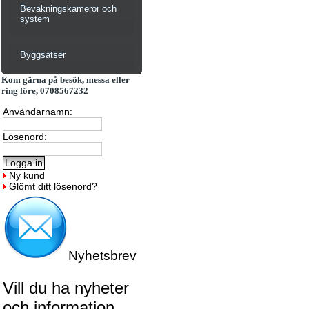
Bevakningskameror och
system
Byggsatser
Kom gärna på besök, messa eller
ring före, 0708567232
Användarnamn:
Lösenord:
Ny kund
Glömt ditt lösenord?
Nyhetsbrev
Vill du ha nyheter
och information