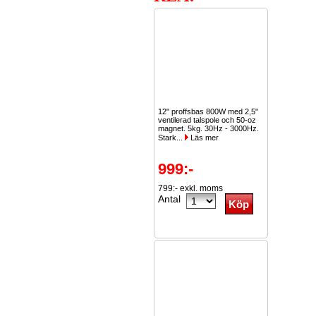
12" proffsbas 800W med 2,5"
ventilerad talspole och 50-oz
magnet. 5kg. 30Hz - 3000Hz.
Stark...
Läs mer
999:-
799:- exkl. moms
Antal