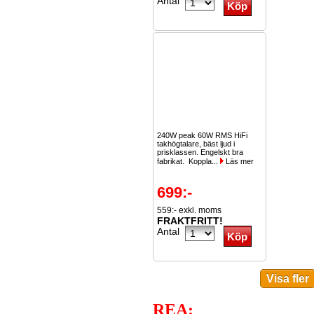
Antal
240W peak 60W RMS HiFi
takhögtalare, bäst ljud i
prisklassen. Engelskt bra
fabrikat. Koppla...
Läs mer
699:-
559:- exkl. moms
FRAKTFRITT!
Antal
REA: