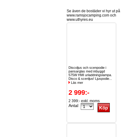
Se även de bostäder vi hyr ut på
www.ramsjocamping.com och
www.uthyres.eu
Discoljus och scenpodie i
pansarglas med inbyggd
575W HMI urladdningslampa.
Disco & scenljus! Ljuspodie...
Läs mer
2 999:-
2 399:- exkl. moms
Antal