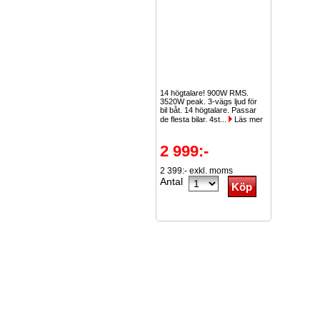
14 högtalare! 900W RMS.
3520W peak. 3-vägs ljud för
bil båt. 14 högtalare. Passar
de flesta bilar. 4st...
Läs mer
2 999:-
2 399:- exkl. moms
Antal