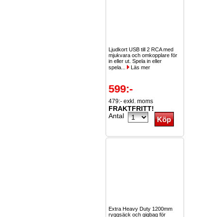
Ljudkort USB till 2 RCA med
mjukvara och omkopplare för
in eller ut. Spela in eller
spela...
Läs mer
599:-
479:- exkl. moms
FRAKTFRITT!
Antal
Extra Heavy Duty 1200mm
ryggsäck och gigbag för