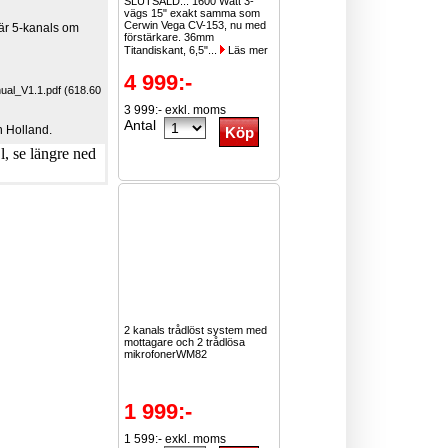
SLUTSÅLD... 1600 Watt 3-
vägs 15" exakt samma som
Cerwin Vega CV-153, nu med
 är 5-kanals om
förstärkare. 36mm
Titandiskant, 6,5"...
Läs mer
4 999:-
al_V1.1.pdf (618.60
3 999:- exkl. moms
Antal
 Holland.
, se längre ned
2 kanals trådlöst system med
mottagare och 2 trådlösa
mikrofonerWM82
1 999:-
1 599:- exkl. moms