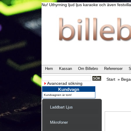
Nu! Uthyrning ljud ljus karaoke och även festvi
Hem
Kassan
Om Billebro
Referenser
S
Start
»
Bega
Avancerad sökning
Kundvagn
Kundvagnen är tom!
Laddbart Ljus
Mikrofoner