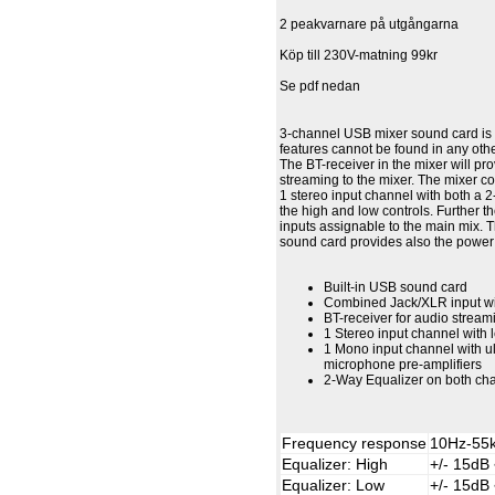
2 peakvarnare på utgångarna
Köp till 230V-matning 99kr
Se pdf nedan
3-channel USB mixer sound card is
features cannot be found in any other
The BT-receiver in the mixer will pr
streaming to the mixer. The mixer 
1 stereo input channel with both a 2
the high and low controls. Further t
inputs assignable to the main mix. 
sound card provides also the power 
Built-in USB sound card
Combined Jack/XLR input w
BT-receiver for audio stream
1 Stereo input channel with l
1 Mono input channel with ul
microphone pre-amplifiers
2-Way Equalizer on both ch
Frequency response
10Hz-55
Equalizer: High
+/- 15dB
Equalizer: Low
+/- 15dB