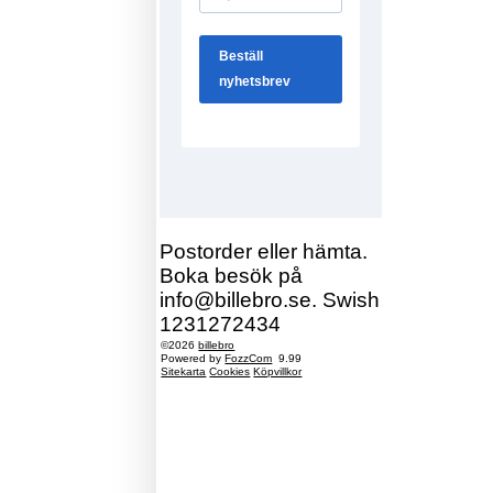
Postorder eller hämta.
Boka besök på
info@billebro.se. Swish
1231272434
©2026
billebro
Powered by
FozzCom
9.99
Sitekarta
Cookies
Köpvillkor