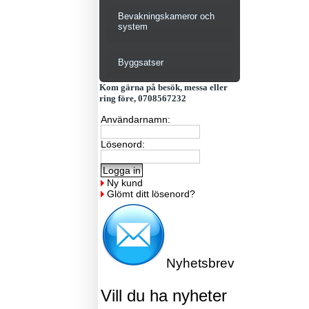
Bevakningskameror och
system
Byggsatser
Kom gärna på besök, messa eller
ring före, 0708567232
Användarnamn:
Lösenord:
Ny kund
Glömt ditt lösenord?
Nyhetsbrev
Vill du ha nyheter