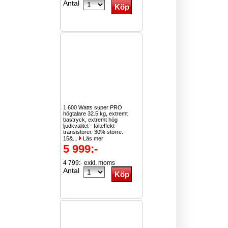
Antal
1 600 Watts super PRO
högtalare 32.5 kg, extremt
bastryck, extremt hög
ljudkvalitet - fälteffekt-
transistorer. 30% större.
15&...
Läs mer
5 999:-
4 799:- exkl. moms
Antal