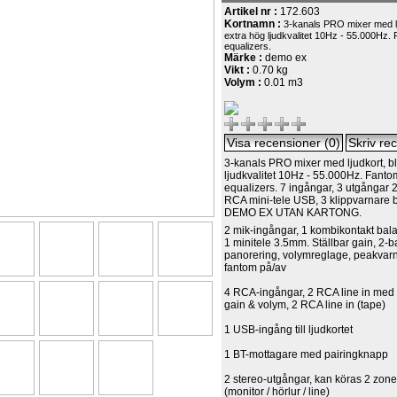
Artikel nr :
172.603
Kortnamn :
3-kanals PRO mixer med lj
extra hög ljudkvalitet 10Hz - 55.000Hz.
equalizers.
Märke :
demo ex
Vikt :
0.70 kg
Volym :
0.01 m3
3-kanals PRO mixer med ljudkort, bl
ljudkvalitet 10Hz - 55.000Hz. Fanto
equalizers. 7 ingångar, 3 utgångar 
RCA mini-tele USB, 3 klippvarnare bå
DEMO EX UTAN KARTONG.
2 mik-ingångar, 1 kombikontakt bal
1 minitele 3.5mm. Ställbar gain, 2-
panorering, volymreglage, peakvar
fantom på/av
4 RCA-ingångar, 2 RCA line in med
gain & volym, 2 RCA line in (tape)
1 USB-ingång till ljudkortet
1 BT-mottagare med pairingknapp
2 stereo-utgångar, kan köras 2 zone
(monitor / hörlur / line)