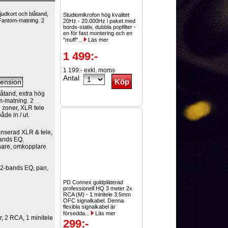
udkort och blåtand,
Studiomikrofon hög kvalitet
 Fantom-matning. 2
20Hz - 20.000Hz i paket med
bords-stativ, dubbla popfilter -
en för fast montering och en
"muff"...
Läs mer
1 499:-
1 199:- exkl. moms
Antal
åtand, extra hög
m-matning. 2
2 zoner, XLR tele
de in / ut.
anserad XLR & tele,
bands EQ,
nare, omkopplare
 2-bands EQ, pan,
PD Connex guldpläterad
professionell HQ 3 meter 2x
RCA (M) - 1 minitele 3.5mm
OFC signalkabel. Denna
flexibla signalkabel är
försedda...
Läs mer
r, 2 RCA, 1 minitele
299:-