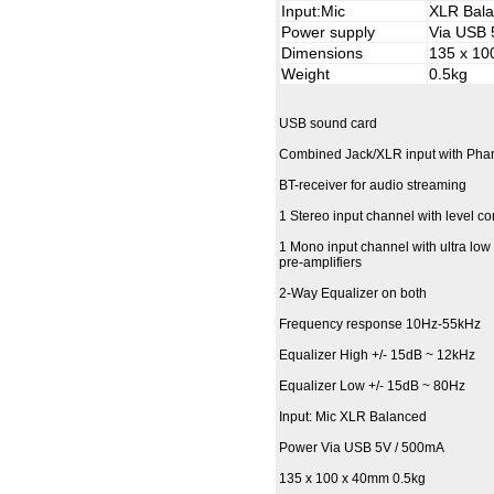
Input:Mic
XLR Bal
Power supply
Via USB 
Dimensions
135 x 1
Weight
0.5kg
USB sound card
Combined Jack/XLR input with Ph
BT-receiver for audio streaming
1 Stereo input channel with level co
1 Mono input channel with ultra lo
pre-amplifiers
2-Way Equalizer on both
Frequency response 10Hz-55kHz
Equalizer High +/- 15dB ~ 12kHz
Equalizer Low +/- 15dB ~ 80Hz
Input: Mic XLR Balanced
Power Via USB 5V / 500mA
135 x 100 x 40mm 0.5kg