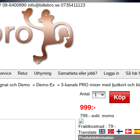
lla! 08-6400880 info@billebro.se 0735411123
ervice
Retur
Uthyrning
Samarbeta eller jobb?
Logga in
Så här 
gnat och Demo
»
Demo-Ex
»
3-kanals PRO mixer med ljudkort och bl
Antal
999:-
799:- exkl. moms
Fraktkostnad : 79:-
Translate
Produktinformation