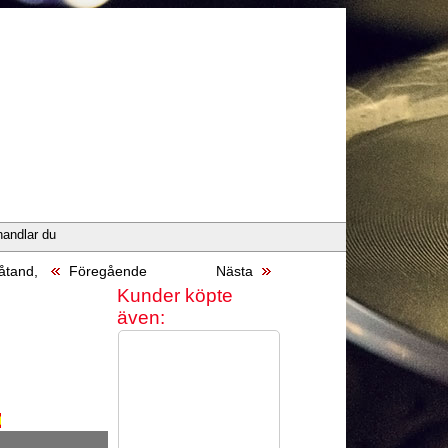
handlar du
åtand,
Föregående
Nästa
Kunder köpte
även: