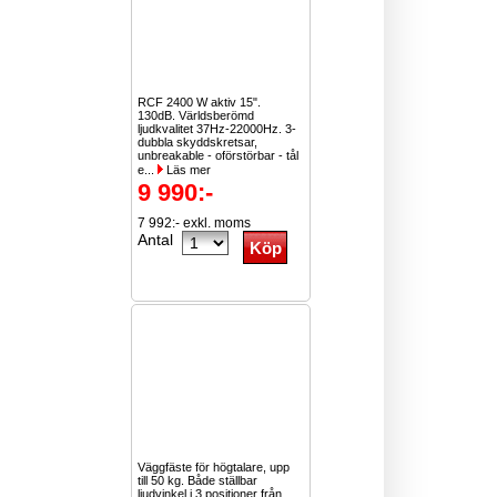
RCF 2400 W aktiv 15".
130dB. Världsberömd
ljudkvalitet 37Hz-22000Hz. 3-
dubbla skyddskretsar,
unbreakable - oförstörbar - tål
e...
Läs mer
9 990:-
7 992:- exkl. moms
Antal
Väggfäste för högtalare, upp
till 50 kg. Både ställbar
ljudvinkel i 3 positioner från