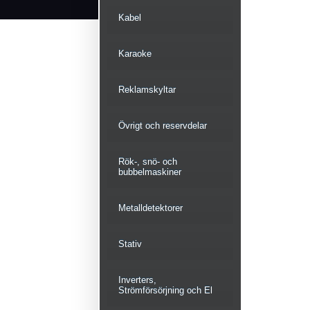
Kabel
Karaoke
Reklamskyltar
Övrigt och reservdelar
Rök-, snö- och
bubbelmaskiner
Metalldetektorer
Stativ
Inverters,
Strömförsörjning och El