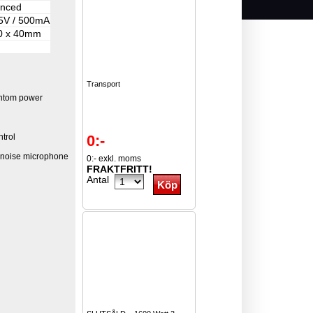
anced
5V / 500mA
00 x 40mm
Transport
antom power
ntrol
0:-
w noise microphone
0:- exkl. moms
FRAKTFRITT!
Antal