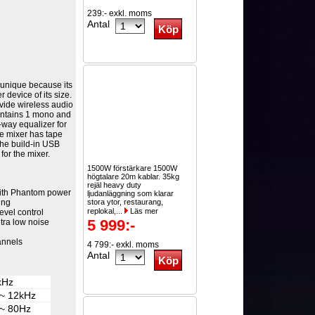
239:- exkl. moms
Antal
 unique because its
 device of its size.
ovide wireless audio
contains 1 mono and
-way equalizer for
he mixer has tape
The build-in USB
for the mixer.
1500W förstärkare 1500W
högtalare 20m kablar. 35kg
rejäl heavy duty
ith Phantom power
ljudanläggning som klarar
ing
stora ytor, restaurang,
replokal,...
Läs mer
evel control
5 999:-
tra low noise
annels
4 799:- exkl. moms
Antal
kHz
 ~ 12kHz
 ~ 80Hz