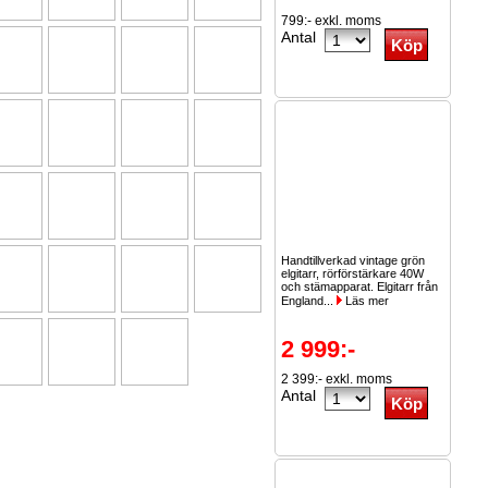
799:- exkl. moms
Antal
Handtillverkad vintage grön
elgitarr, rörförstärkare 40W
och stämapparat. Elgitarr från
England...
Läs mer
2 999:-
2 399:- exkl. moms
Antal