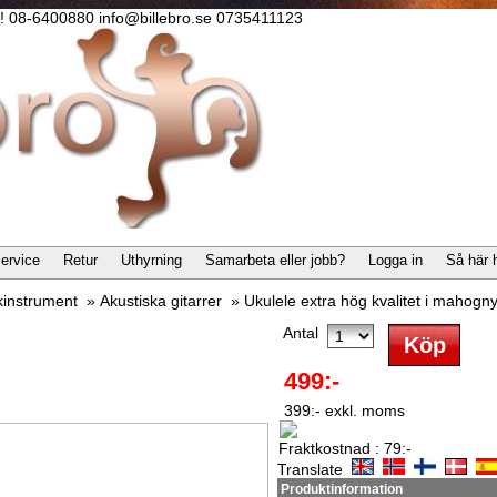
lla! 08-6400880 info@billebro.se 0735411123
ervice
Retur
Uthyrning
Samarbeta eller jobb?
Logga in
Så här 
kinstrument
»
Akustiska gitarrer
»
Ukulele extra hög kvalitet i mahogny
Antal
499:-
399:- exkl. moms
Fraktkostnad : 79:-
Translate
Produktinformation