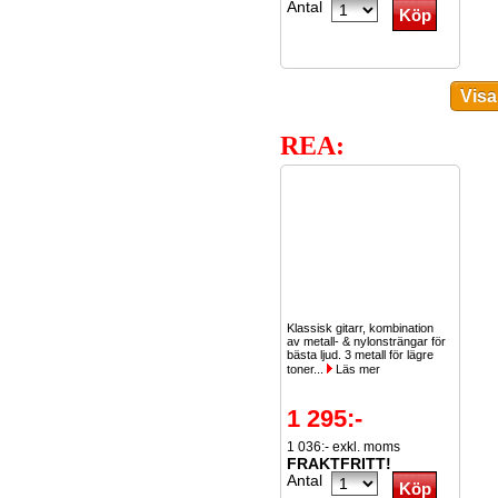
Antal
REA:
Klassisk gitarr, kombination
av metall- & nylonsträngar för
bästa ljud. 3 metall för lägre
toner...
Läs mer
1 295:-
1 036:- exkl. moms
FRAKTFRITT!
Antal