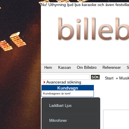
Nu! Uthyrning ljud ljus karaoke och även festvi
Hem
Kassan
Om Billebro
Referenser
S
Start
»
Musi
Avancerad sökning
Kundvagn
Kundvagnen är tom!
Laddbart Ljus
Mikrofoner