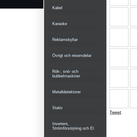
Kabel
Karaoke
Reklamskyltar
Övrigt och reservdelar
Rök-, snö- och
bubbelmaskiner
Metalldetektorer
Stativ
Tweet
Inverters,
Strömförsörjning och El