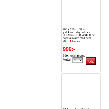
260 x 150 x 100mm
ljudaktiverad grön laser
USB9045 US BLASTER av
högsta kvalité med över
200...
Läs mer
999:-
799:- exkl. moms
Antal