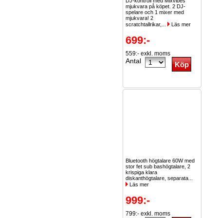
DJ-kontroll med Mixvibes
mjukvara på köpet. 2 DJ-
spelare och 1 mixer med
mjukvara! 2
scratchtallrikar,...
Läs mer
699:-
559:- exkl. moms
Antal
Bluetooth högtalare 60W med
stor fet sub bashögtalare, 2
krispiga klara
diskanthögtalare, separata...
Läs mer
999:-
799:- exkl. moms