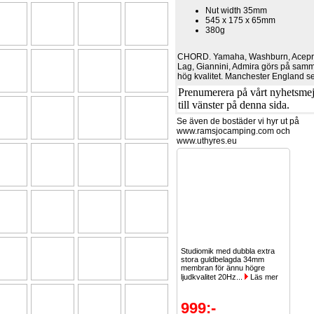
Nut width 35mm
545 x 175 x 65mm
380g
CHORD. Yamaha, Washburn, Acepro
Lag, Giannini, Admira görs på samm
hög kvalitet. Manchester England 
Prenumerera på vårt nyhetsmejl
till vänster på denna sida.
Se även de bostäder vi hyr ut på
www.ramsjocamping.com och
www.uthyres.eu
Studiomik med dubbla extra
stora guldbelagda 34mm
membran för ännu högre
ljudkvalitet 20Hz...
Läs mer
999:-