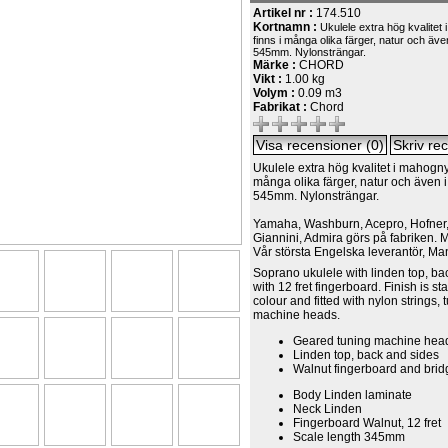
Artikel nr :
174.510
Kortnamn :
Ukulele extra hög kvalitet
finns i många olika färger, natur och äve
545mm. Nylonsträngar.
Märke :
CHORD
Vikt :
1.00 kg
Volym :
0.09 m3
Fabrikat :
Chord
Ukulele extra hög kvalitet i mahogny 
många olika färger, natur och även i
545mm. Nylonsträngar.
Yamaha, Washburn, Acepro, Hofner,
Giannini, Admira görs på fabriken. M
Vår största Engelska leverantör, M
Soprano ukulele with linden top, ba
with 12 fret fingerboard. Finish is st
colour and fitted with nylon strings,
machine heads.
Geared tuning machine hea
Linden top, back and sides
Walnut fingerboard and brid
Body Linden laminate
Neck Linden
Fingerboard Walnut, 12 fret
Scale length 345mm