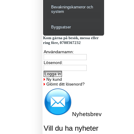
Bevakningskameror och
system
Byggsatser
Kom gärna på besök, messa eller
ring före, 0708567232
Användarnamn:
Lösenord:
Ny kund
Glömt ditt lösenord?
Nyhetsbrev
Vill du ha nyheter