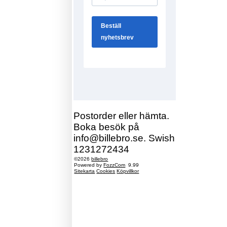
Postorder eller hämta.
Boka besök på
info@billebro.se. Swish
1231272434
©2026
billebro
Powered by
FozzCom
9.99
Sitekarta
Cookies
Köpvillkor