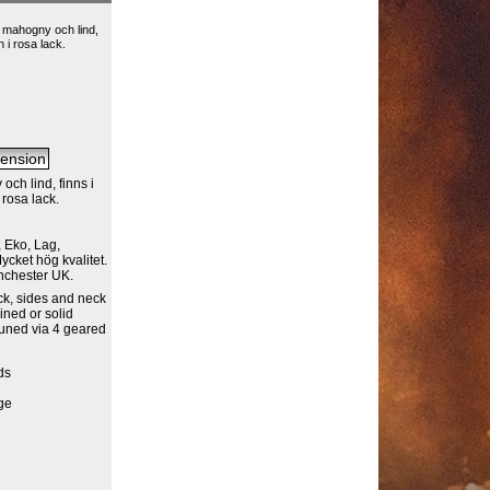
 i mahogny och lind,
n i rosa lack.
och lind, finns i
 rosa lack.
 Eko, Lag,
ycket hög kvalitet.
anchester UK.
ck, sides and neck
ained or solid
 tuned via 4 geared
ds
ge