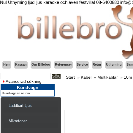
Nu! Uthyrning ljud ljus karaoke och även festvilla! 08-6400880 info@
Hem
Kassan
Om Billebro
Referenser
Service
Retur
Uthyrning
Sama
Start
»
Kabel
»
Multikablar
»
10m 
Avancerad sökning
Kundvagn
Kundvagnen är tom!
Laddbart Ljus
Mikrofoner