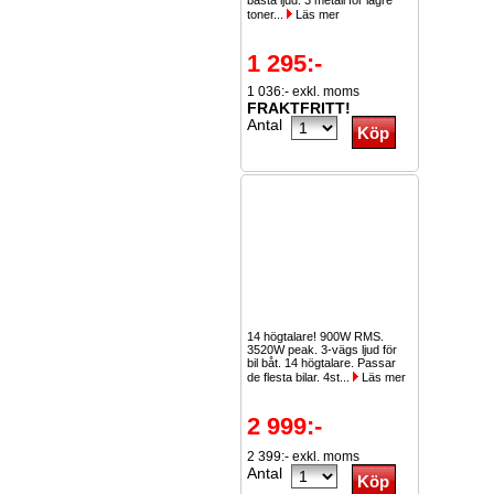
bästa ljud. 3 metall för lägre
toner...
Läs mer
1 295:-
1 036:- exkl. moms
FRAKTFRITT!
Antal
14 högtalare! 900W RMS.
3520W peak. 3-vägs ljud för
bil båt. 14 högtalare. Passar
de flesta bilar. 4st...
Läs mer
2 999:-
2 399:- exkl. moms
Antal