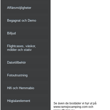
Affärsmöjligheter
Begagnat och Demo
Billjud
Flightcases, väskor,
möbler och stativ
Datortillbehör
Fotoutrustning
Hifi och Hemmabio
Högtalarelement
Se även de bostäder vi hyr ut på
www.ramsjocamping.com och