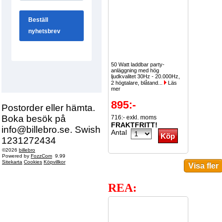
50 Watt laddbar party-
anläggning med hög
ljudkvalitet 30Hz - 20.000Hz,
2 högtalare, blåtand...
Läs
mer
895:-
Postorder eller hämta.
Boka besök på
716:- exkl. moms
FRAKTFRITT!
info@billebro.se. Swish
Antal
1231272434
©2026
billebro
Powered by
FozzCom
9.99
Sitekarta
Cookies
Köpvillkor
REA: