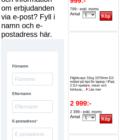
999:-
om erbjudanden
799:- exkl. moms
Antal
via e-post? Fyll i
namn och e-
postadress här.
Flightcase 31kg 1570mm DJ-
möbel på hjul för laptop / iPad,
2 DJ-spelare, mixer och
hörlurar,...
Läs mer
2 999:-
2 399:- exkl. moms
Antal