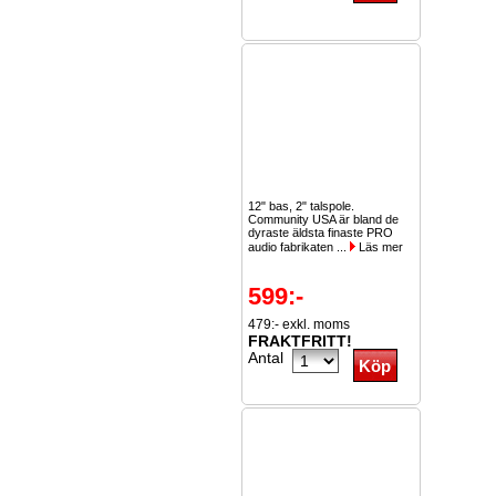
12" bas, 2" talspole.
Community USA är bland de
dyraste äldsta finaste PRO
audio fabrikaten ...
Läs mer
599:-
479:- exkl. moms
FRAKTFRITT!
Antal