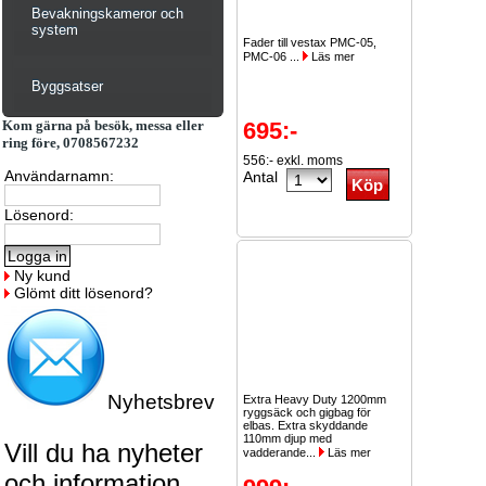
Bevakningskameror och
system
Fader till vestax PMC-05,
PMC-06 ...
Läs mer
Byggsatser
Kom gärna på besök, messa eller
695:-
ring före, 0708567232
556:- exkl. moms
Användarnamn:
Antal
Lösenord:
Ny kund
Glömt ditt lösenord?
Nyhetsbrev
Extra Heavy Duty 1200mm
ryggsäck och gigbag för
elbas. Extra skyddande
110mm djup med
Vill du ha nyheter
vadderande...
Läs mer
och information