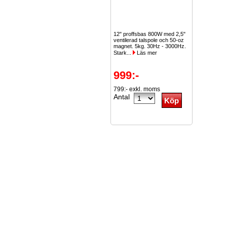
12" proffsbas 800W med 2,5"
ventilerad talspole och 50-oz
magnet. 5kg. 30Hz - 3000Hz.
Stark...
Läs mer
999:-
799:- exkl. moms
Antal