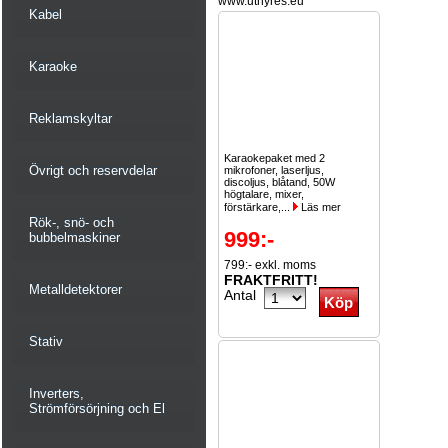
www.uthyres.eu
Kabel
Karaoke
Reklamskyltar
Karaokepaket med 2
Övrigt och reservdelar
mikrofoner, laserljus,
discoljus, blåtand, 50W
högtalare, mixer,
förstärkare,...
Läs mer
Rök-, snö- och
999:-
bubbelmaskiner
799:- exkl. moms
FRAKTFRITT!
Metalldetektorer
Antal
Stativ
Inverters,
Strömförsörjning och El