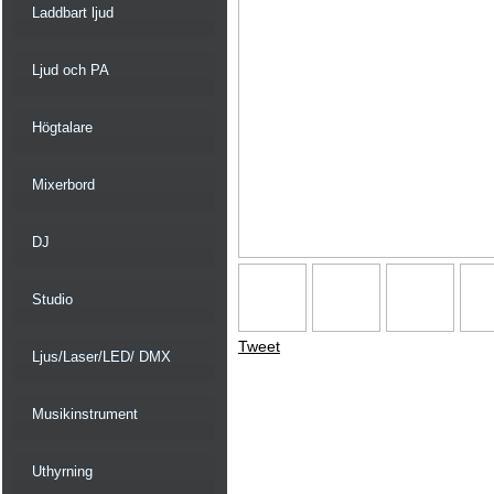
Laddbart ljud
Ljud och PA
Högtalare
Mixerbord
DJ
Studio
Tweet
Ljus/Laser/LED/ DMX
Musikinstrument
Uthyrning