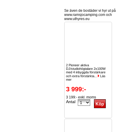
Se även de bostäder vi hyr ut på
www.ramsjocamping.com och
www.uthyres.eu
2 Pioneer aktiva
DJ/studiohögtalare 2x100W
med 4 inbyggda förstärkare
och extra förstärkta...
Läs
mer
3 999:-
3 199:- exkl. moms
Antal