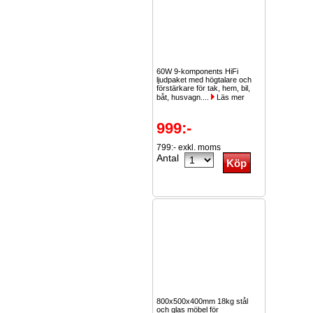
60W 9-komponents HiFi
ljudpaket med högtalare och
förstärkare för tak, hem, bil,
båt, husvagn....
Läs mer
999:-
799:- exkl. moms
Antal
800x500x400mm 18kg stål
och glas möbel för