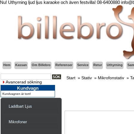
Nu! Uthyrning ljud ljus karaoke och även festvilla! 08-6400880 info@
Hem
Kassan
Om Billebro
Referenser
Service
Retur
Uthyrning
Sama
Start
»
Stativ
»
Mikrofonstativ
»
T
Avancerad sökning
Kundvagn
Kundvagnen är tom!
Laddbart Ljus
Mikrofoner