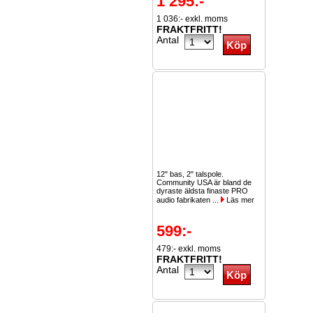
1 295:-
1 036:- exkl. moms
FRAKTFRITT!
Antal
12" bas, 2" talspole.
Community USA är bland de
dyraste äldsta finaste PRO
audio fabrikaten ...
Läs mer
599:-
479:- exkl. moms
FRAKTFRITT!
Antal