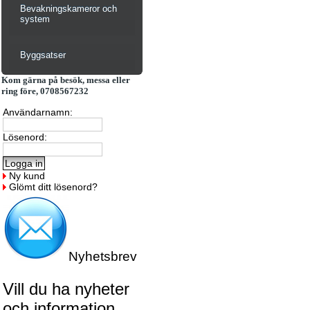
Bevakningskameror och
system
Byggsatser
Kom gärna på besök, messa eller
ring före, 0708567232
Användarnamn:
Lösenord:
Ny kund
Glömt ditt lösenord?
Nyhetsbrev
Vill du ha nyheter
och information