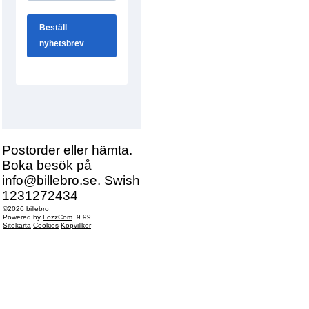
Postorder eller hämta.
Boka besök på
info@billebro.se. Swish
1231272434
©2026
billebro
Powered by
FozzCom
9.99
Sitekarta
Cookies
Köpvillkor