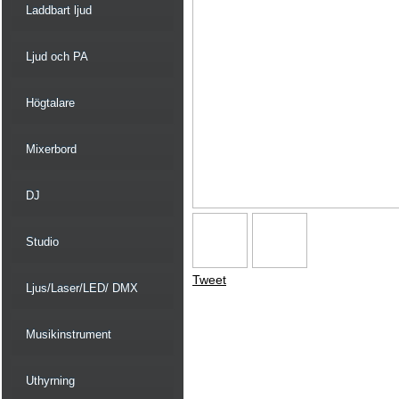
Laddbart ljud
Ljud och PA
Högtalare
Mixerbord
DJ
Studio
Tweet
Ljus/Laser/LED/ DMX
Musikinstrument
Uthyrning