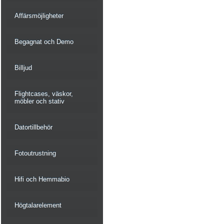
Affärsmöjligheter
Begagnat och Demo
Billjud
Flightcases, väskor,
möbler och stativ
Datortillbehör
Fotoutrustning
Hifi och Hemmabio
Högtalarelement