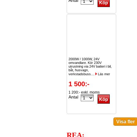
Antal
2000W / 1000W, 24V
omvandlare. Kör 230V
utrustning via 24V batteri i bil,
båt, husvagn,
verkstadsbuss....
Läs mer
1 500:-
1 200:- exkl. moms
Antal
REA: