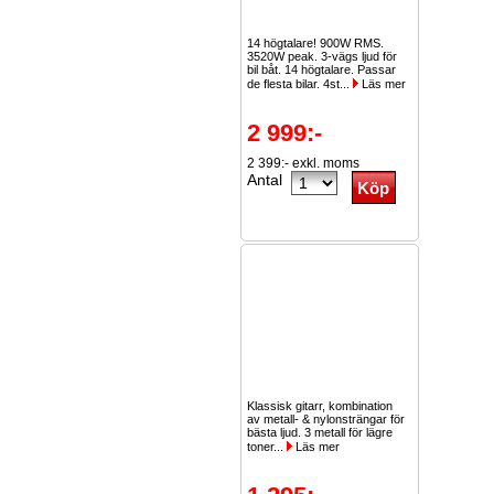
14 högtalare! 900W RMS.
3520W peak. 3-vägs ljud för
bil båt. 14 högtalare. Passar
de flesta bilar. 4st...
Läs mer
2 999:-
2 399:- exkl. moms
Antal
Klassisk gitarr, kombination
av metall- & nylonsträngar för
bästa ljud. 3 metall för lägre
toner...
Läs mer