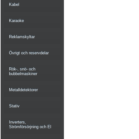
Kabel
Karaoke
Reklamskyltar
Övrigt och reservdelar
Rök-, snö- och
bubbelmaskiner
Metalldetektorer
Stativ
Inverters,
Strömförsörjning och El