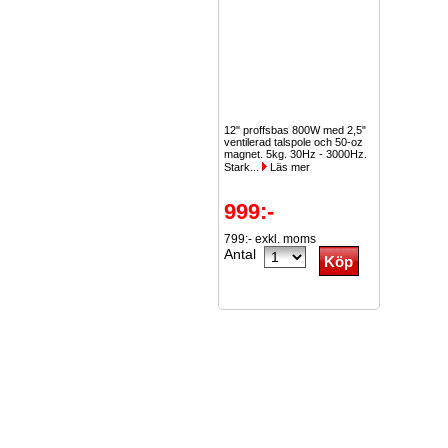
12" proffsbas 800W med 2,5"
ventilerad talspole och 50-oz
magnet. 5kg. 30Hz - 3000Hz.
Stark...
Läs mer
999:-
799:- exkl. moms
Antal