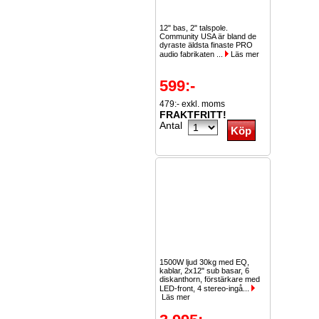
12" bas, 2" talspole.
Community USA är bland de
dyraste äldsta finaste PRO
audio fabrikaten ...
Läs mer
599:-
479:- exkl. moms
FRAKTFRITT!
Antal
1500W ljud 30kg med EQ,
kablar, 2x12" sub basar, 6
diskanthorn, förstärkare med
LED-front, 4 stereo-ingå...
Läs mer