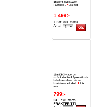
England, hög kvalitet.
Fabriken...
Läs mer
1 499:-
1 199:- exkl. moms
Antal
15m DMX-kabel och
strömkabel i ett! Spara tid och
kabeltrassel med denna
kombinerade kabel...
Läs
mer
799:-
639:- exkl. moms
FRAKTFRITT!