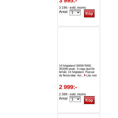
3 995:-
3 196:- exkl. moms
Antal
14 högtalare! 900W RMS.
3520W peak. 3-vägs ljud för
bil båt. 14 högtalare. Passar
de flesta bilar. 4st...
Läs mer
2 999:-
2 399:- exkl. moms
Antal