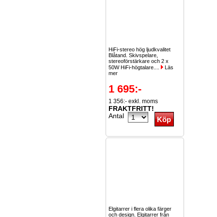
HiFi-stereo hög ljudkvalitet
Blåtand. Skivspelare,
stereoförstärkare och 2 x
50W HiFi-högtalare....
Läs
mer
1 695:-
1 356:- exkl. moms
FRAKTFRITT!
Antal
Elgitarrer i flera olika färger
och design. Elgitarrer från