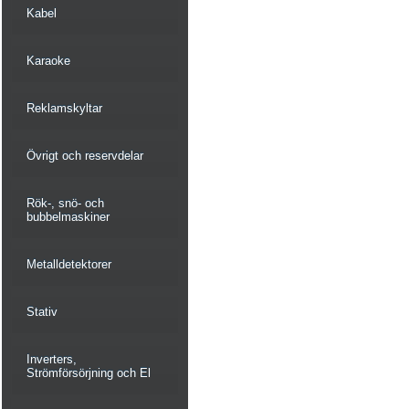
Kabel
Karaoke
Reklamskyltar
Övrigt och reservdelar
Rök-, snö- och
bubbelmaskiner
Metalldetektorer
Stativ
Inverters,
Strömförsörjning och El