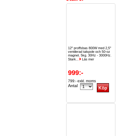
12" proffsbas 800W med 2,5"
ventilerad talspole och 50-oz
magnet. 5kg. 30Hz - 3000Hz.
Stark...
Läs mer
999:-
799:- exkl. moms
Antal