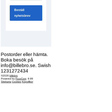
Postorder eller hämta.
Boka besök på
info@billebro.se. Swish
1231272434
©2026
billebro
Powered by
FozzCom
9.99
Sitekarta
Cookies
Köpvillkor