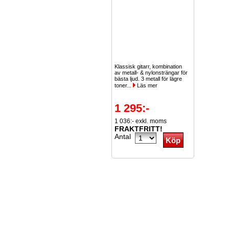
Klassisk gitarr, kombination
av metall- & nylonsträngar för
bästa ljud. 3 metall för lägre
toner...
Läs mer
1 295:-
1 036:- exkl. moms
FRAKTFRITT!
Antal