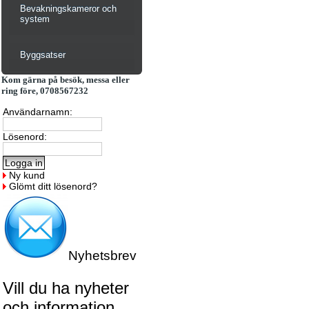
Bevakningskameror och
system
Byggsatser
Kom gärna på besök, messa eller
ring före, 0708567232
Användarnamn:
Lösenord:
Ny kund
Glömt ditt lösenord?
Nyhetsbrev
Vill du ha nyheter
och information