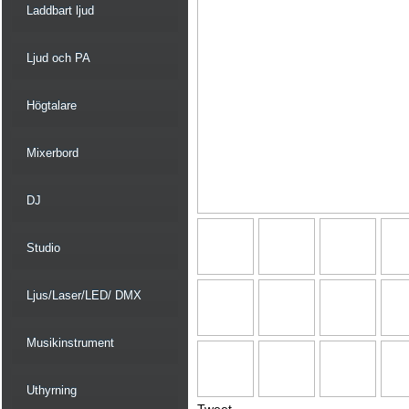
Laddbart ljud
Ljud och PA
Högtalare
Mixerbord
DJ
Studio
Ljus/Laser/LED/ DMX
Musikinstrument
Uthyrning