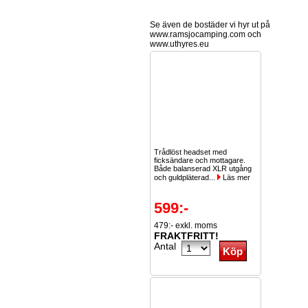
Se även de bostäder vi hyr ut på
www.ramsjocamping.com och
www.uthyres.eu
Trådlöst headset med
ficksändare och mottagare.
Både balanserad XLR utgång
och guldpläterad...
Läs mer
599:-
479:- exkl. moms
FRAKTFRITT!
Antal