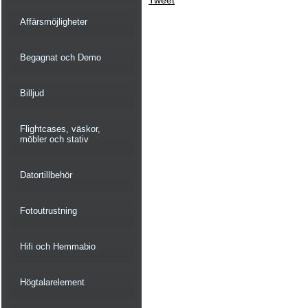
Tweet
Affärsmöjligheter
Begagnat och Demo
Billjud
Flightcases, väskor,
möbler och stativ
Datortillbehör
Fotoutrustning
Hifi och Hemmabio
Högtalarelement