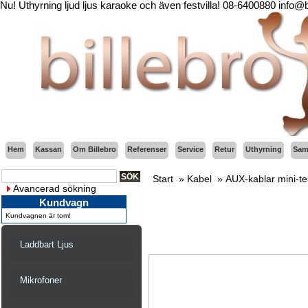
Nu! Uthyrning ljud ljus karaoke och även festvilla! 08-6400880 info@
Hem
Kassan
Om Billebro
Referenser
Service
Retur
Uthyrning
Sama
Start
»
Kabel
»
AUX-kablar mini-te
Avancerad sökning
Kundvagn
Kundvagnen är tom!
Laddbart Ljus
Mikrofoner