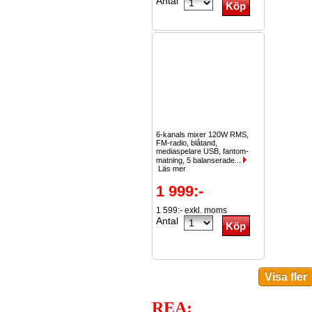
Antal
6-kanals mixer 120W RMS,
FM-radio, blåtand,
mediaspelare USB, fantom-
matning, 5 balanserade...
Läs mer
1 999:-
1 599:- exkl. moms
Antal
REA: