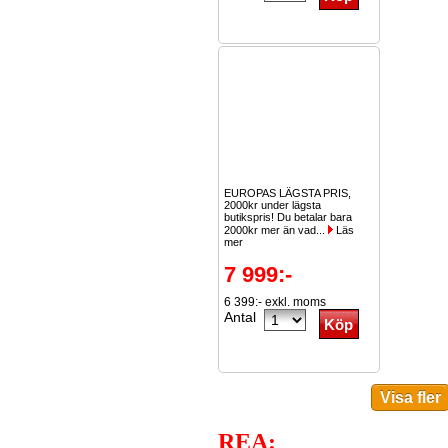
EUROPAS LÄGSTA PRIS,
2000kr under lägsta
butikspris! Du betalar bara
2000kr mer än vad...
Läs
mer
7 999:-
6 399:- exkl. moms
Antal
REA: