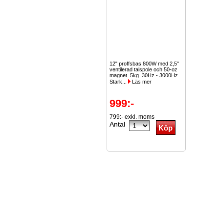
12" proffsbas 800W med 2,5"
ventilerad talspole och 50-oz
magnet. 5kg. 30Hz - 3000Hz.
Stark...
Läs mer
999:-
799:- exkl. moms
Antal