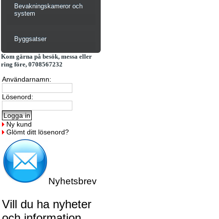
Bevakningskameror och
system
Byggsatser
Kom gärna på besök, messa eller
ring före, 0708567232
Användarnamn:
Lösenord:
Ny kund
Glömt ditt lösenord?
Nyhetsbrev
Vill du ha nyheter
och information