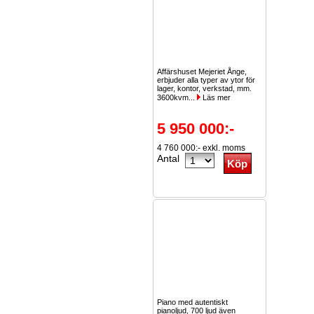
Affärshuset Mejeriet Ånge,
erbjuder alla typer av ytor för
lager, kontor, verkstad, mm.
3600kvm...
Läs mer
5 950 000:-
4 760 000:- exkl. moms
Antal
Piano med autentiskt
pianoljud, 700 ljud även