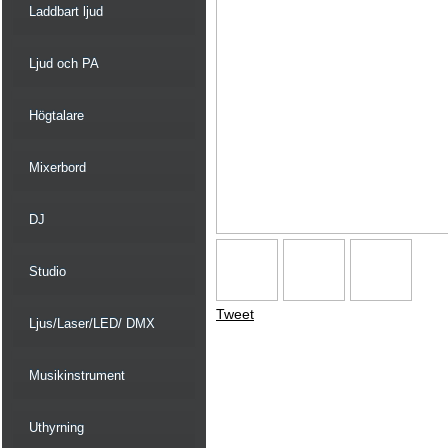
Laddbart ljud
Ljud och PA
Högtalare
Mixerbord
DJ
Studio
Tweet
Ljus/Laser/LED/ DMX
Musikinstrument
Uthyrning