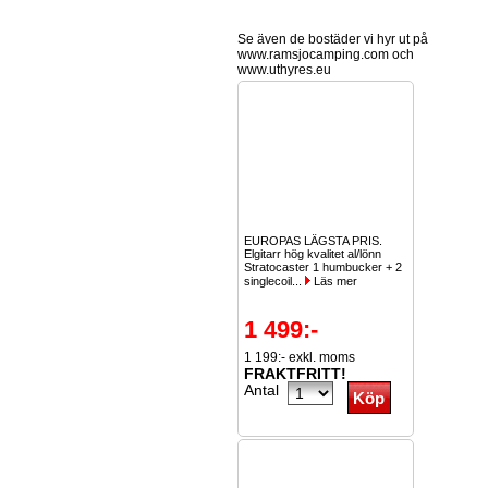
Se även de bostäder vi hyr ut på
www.ramsjocamping.com och
www.uthyres.eu
EUROPAS LÄGSTA PRIS.
Elgitarr hög kvalitet al/lönn
Stratocaster 1 humbucker + 2
singlecoil...
Läs mer
1 499:-
1 199:- exkl. moms
FRAKTFRITT!
Antal