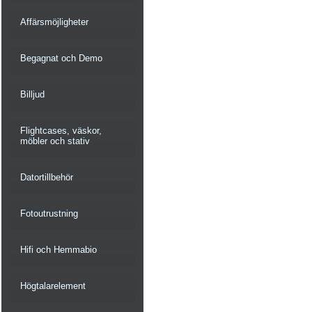
Affärsmöjligheter
Begagnat och Demo
Billjud
Flightcases, väskor,
möbler och stativ
Datortillbehör
Fotoutrustning
Hifi och Hemmabio
Högtalarelement