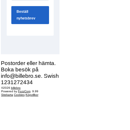
Postorder eller hämta.
Boka besök på
info@billebro.se. Swish
1231272434
©2026
billebro
Powered by
FozzCom
9.99
Sitekarta
Cookies
Köpvillkor