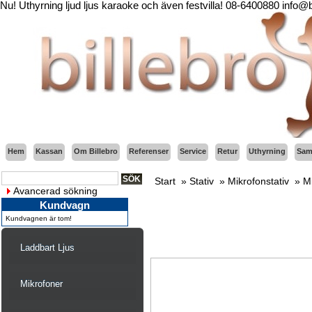
Nu! Uthyrning ljud ljus karaoke och även festvilla! 08-6400880 info@
Hem
Kassan
Om Billebro
Referenser
Service
Retur
Uthyrning
Sama
Start
»
Stativ
»
Mikrofonstativ
»
Mi
Avancerad sökning
Kundvagn
Kundvagnen är tom!
Laddbart Ljus
Mikrofoner