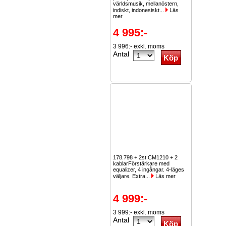
världsmusik, mellanöstern,
indiskt, indonesiskt...
Läs
mer
4 995:-
3 996:- exkl. moms
Antal
178.798 + 2st CM1210 + 2
kablarFörstärkare med
equalizer, 4 ingångar. 4-läges
väljare. Extra...
Läs mer
4 999:-
3 999:- exkl. moms
Antal