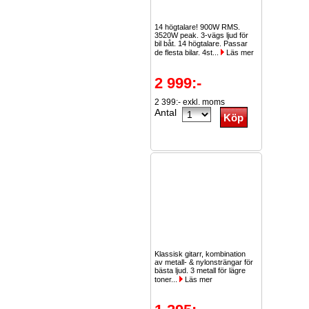
14 högtalare! 900W RMS.
3520W peak. 3-vägs ljud för
bil båt. 14 högtalare. Passar
de flesta bilar. 4st...
Läs mer
2 999:-
2 399:- exkl. moms
Antal
Klassisk gitarr, kombination
av metall- & nylonsträngar för
bästa ljud. 3 metall för lägre
toner...
Läs mer