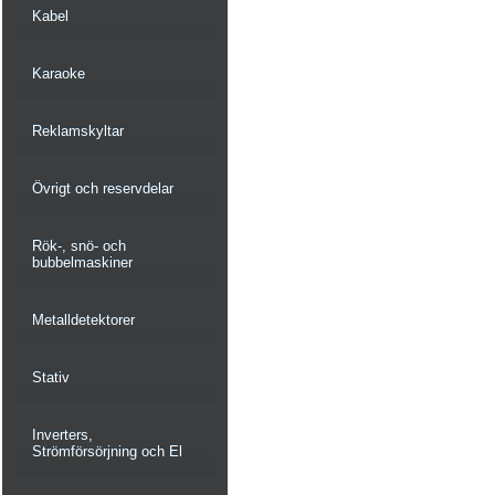
Kabel
Karaoke
Reklamskyltar
Övrigt och reservdelar
Rök-, snö- och
bubbelmaskiner
Metalldetektorer
Stativ
Inverters,
Strömförsörjning och El