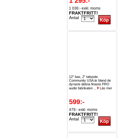
1 295:-
1 036:- exkl. moms
FRAKTFRITT!
Antal
12" bas, 2" talspole.
Community USA är bland de
dyraste äldsta finaste PRO
audio fabrikaten ...
Läs mer
599:-
479:- exkl. moms
FRAKTFRITT!
Antal