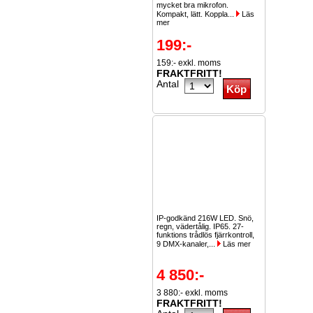
mycket bra mikrofon.
Kompakt, lätt. Koppla...
Läs
mer
199:-
159:- exkl. moms
FRAKTFRITT!
Antal
IP-godkänd 216W LED. Snö,
regn, vädertålig. IP65. 27-
funktions trådlös fjärrkontroll,
9 DMX-kanaler,...
Läs mer
4 850:-
3 880:- exkl. moms
FRAKTFRITT!