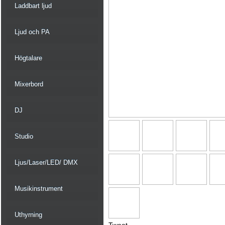
Laddbart ljud
Ljud och PA
Högtalare
Mixerbord
DJ
Studio
Ljus/Laser/LED/ DMX
Musikinstrument
Uthyrning