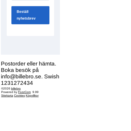
Postorder eller hämta.
Boka besök på
info@billebro.se. Swish
1231272434
©2026
billebro
Powered by
FozzCom
9.99
Sitekarta
Cookies
Köpvillkor