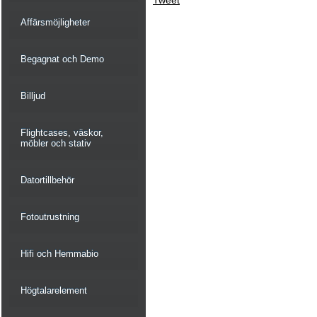
Tweet
Affärsmöjligheter
Begagnat och Demo
Billjud
Flightcases, väskor,
möbler och stativ
Datortillbehör
Fotoutrustning
Hifi och Hemmabio
Högtalarelement