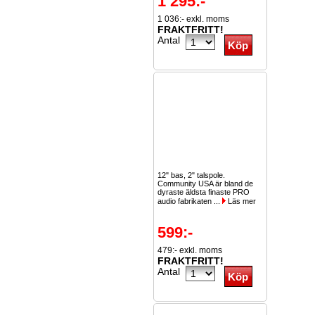
1 295:-
1 036:- exkl. moms
FRAKTFRITT!
Antal
12" bas, 2" talspole.
Community USA är bland de
dyraste äldsta finaste PRO
audio fabrikaten ...
Läs mer
599:-
479:- exkl. moms
FRAKTFRITT!
Antal