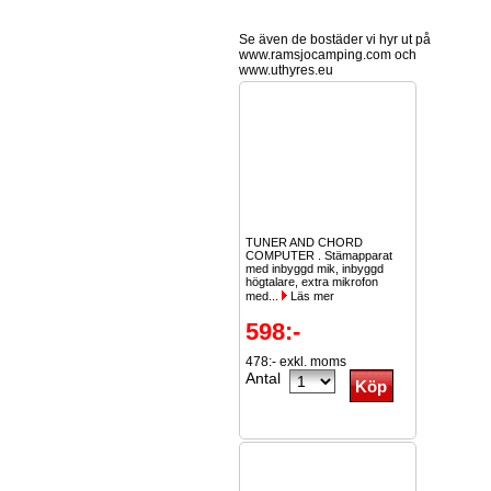
Se även de bostäder vi hyr ut på
www.ramsjocamping.com och
www.uthyres.eu
TUNER AND CHORD
COMPUTER . Stämapparat
med inbyggd mik, inbyggd
högtalare, extra mikrofon
med...
Läs mer
598:-
478:- exkl. moms
Antal