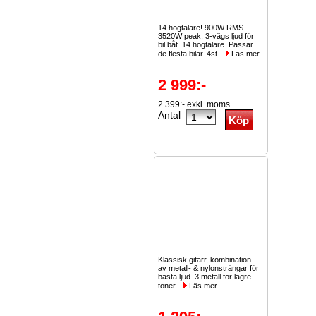
14 högtalare! 900W RMS.
3520W peak. 3-vägs ljud för
bil båt. 14 högtalare. Passar
de flesta bilar. 4st...
Läs mer
2 999:-
2 399:- exkl. moms
Antal
Klassisk gitarr, kombination
av metall- & nylonsträngar för
bästa ljud. 3 metall för lägre
toner...
Läs mer