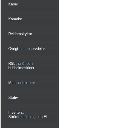
Kabel
Karaoke
Reklamskyltar
Övrigt och reservdelar
Rök-, snö- och
bubbelmaskiner
Metalldetektorer
Stativ
Inverters,
Strömförsörjning och El