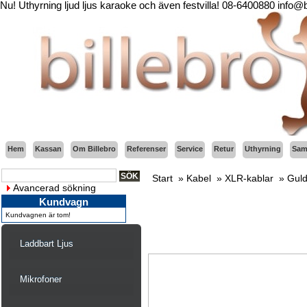
Nu! Uthyrning ljud ljus karaoke och även festvilla! 08-6400880 info@
Hem
Kassan
Om Billebro
Referenser
Service
Retur
Uthyrning
Sama
Start
»
Kabel
»
XLR-kablar
»
Guld
Avancerad sökning
Kundvagn
Kundvagnen är tom!
Laddbart Ljus
Mikrofoner