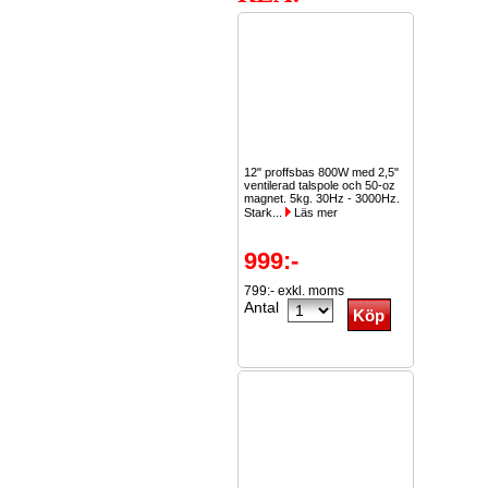
12" proffsbas 800W med 2,5"
ventilerad talspole och 50-oz
magnet. 5kg. 30Hz - 3000Hz.
Stark...
Läs mer
999:-
799:- exkl. moms
Antal