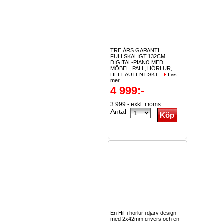
TRE ÅRS GARANTI
FULLSKALIGT 132CM
DIGITAL-PIANO MED
MÖBEL, PALL, HÖRLUR,
HELT AUTENTISKT...
Läs
mer
4 999:-
3 999:- exkl. moms
Antal
En HiFi hörlur i djärv design
med 2x42mm drivers och en