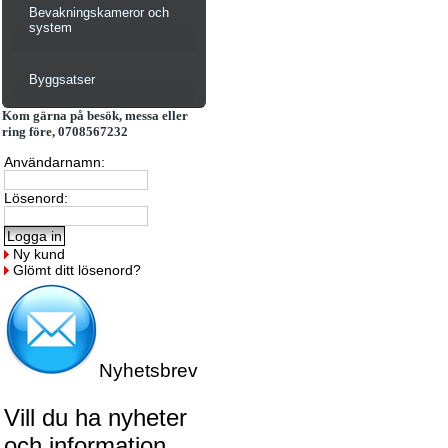
Bevakningskameror och
system
Byggsatser
Kom gärna på besök, messa eller
ring före, 0708567232
Användarnamn:
Lösenord:
Ny kund
Glömt ditt lösenord?
Nyhetsbrev
Vill du ha nyheter
och information