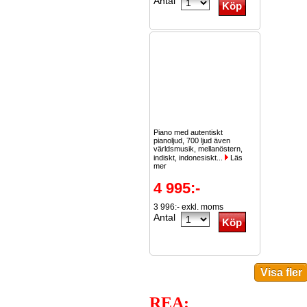
Antal
Piano med autentiskt
pianoljud, 700 ljud även
världsmusik, mellanöstern,
indiskt, indonesiskt...
Läs
mer
4 995:-
3 996:- exkl. moms
Antal
REA: