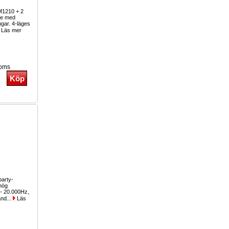
M1210 + 2
re med
ngar. 4-läges
Läs mer
moms
party-
hög
 - 20.000Hz,
and...
Läs