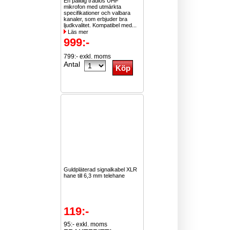
En pålitlig trådlös UHF
mikrofon med utmärkta
specifikationer och valbara
kanaler, som erbjuder bra
ljudkvalitet. Kompatibel med...
Läs mer
999:-
799:- exkl. moms
Antal
Guldpläterad signalkabel XLR
hane till 6,3 mm telehane
119:-
95:- exkl. moms