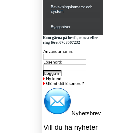
Bevakningskameror och
system
Byggsatser
Kom gärna på besök, messa eller
ring före, 0708567232
Användarnamn:
Lösenord:
Ny kund
Glömt ditt lösenord?
Nyhetsbrev
Vill du ha nyheter