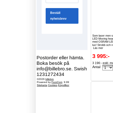
Som laser men s
LED Moving head
med OSRAM LE
lux! Strobb och 
Läs mer
3 995:-
Postorder eller hämta.
Boka besök på
3 196:- exkl. 
Antal
info@billebro.se. Swish
1231272434
©2026
billebro
Powered by
FozzCom
9.99
Sitekarta
Cookies
Köpvillkor