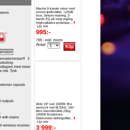
Mackie 8-kanals mixer med
extrem ljudkvalitet, -125dB
eadsets
brus, fantom-matning, 3-
bands EQ på varje ingång,
högkvalitativa preampar,...
Läs mer
995:-
796:- exkl. moms
Antal
ensatormickar!!! 2
ultrahög
mottagare med mixer
e mik. Tysk
ndenser capsule
l outputs
Aktiv 18" sub 1000W. Bra
bastryck ned till 30Hz. 160-
liters basreflexlåda 23kg.
:
1000W förstärkare.
er with mains
Elektroniskt delningsfilter...
Läs mer
 wireless receiver
3 999:-