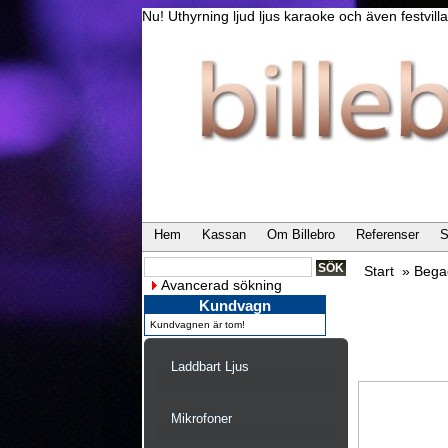
Nu! Uthyrning ljud ljus karaoke och även festvi
Hem
Kassan
Om Billebro
Referenser
S
Start
»
Bega
Avancerad sökning
Kundvagn
Kundvagnen är tom!
Laddbart Ljus
Mikrofoner