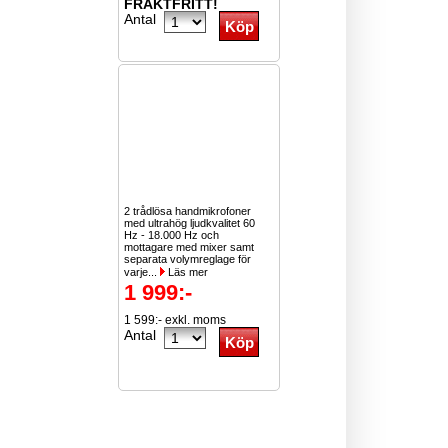
FRAKTFRITT!
Antal
2 trådlösa handmikrofoner
med ultrahög ljudkvalitet 60
Hz - 18.000 Hz och
mottagare med mixer samt
separata volymreglage för
varje...
Läs mer
1 999:-
1 599:- exkl. moms
Antal