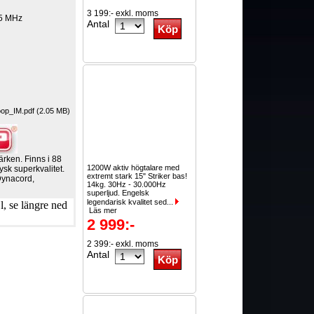
3 199:- exkl. moms
65 MHz
Antal
p_IM.pdf (2.05 MB)
ärken. Finns i 88
1200W aktiv högtalare med
ysk superkvalitet.
extremt stark 15" Striker bas!
Dynacord,
14kg. 30Hz - 30.000Hz
superljud. Engelsk
legendarisk kvalitet sed...
, se längre ned
Läs mer
2 999:-
2 399:- exkl. moms
Antal