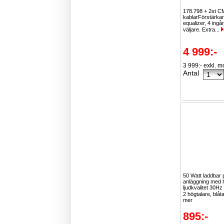
178.798 + 2st C
kablarFörstärka
equalizer, 4 ingå
väljare. Extra...
4 999:-
3 999:- exkl. 
Antal
50 Watt laddbar 
anläggning med 
ljudkvalitet 30Hz
2 högtalare, blåt
mer
895:-