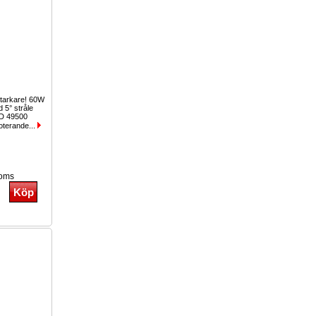
tarkare! 60W
 5° stråle
D 49500
roterande...
moms