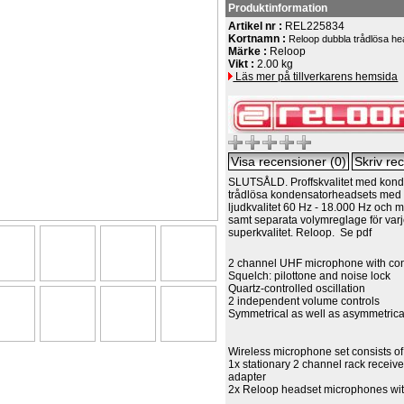
Produktinformation
Artikel nr :
REL225834
Kortnamn :
Reloop dubbla trådlösa h
Märke :
Reloop
Vikt :
2.00 kg
Läs mer på tillverkarens hemsida
SLUTSÅLD. Proffskvalitet med kond
trådlösa kondensatorheadsets med 
ljudkvalitet 60 Hz - 18.000 Hz och 
samt separata volymreglage för varj
superkvalitet. Reloop. Se pdf
2 channel UHF microphone with co
Squelch: pilottone and noise lock
Quartz-controlled oscillation
2 independent volume controls
Symmetrical as well as asymmetrica
Wireless microphone set consists of
1x stationary 2 channel rack receiv
adapter
2x Reloop headset microphones with