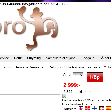
lla! 08-6400880 info@billebro.se 0735411123
ervice
Retur
Uthyrning
Samarbeta eller jobb?
Logga in
Så här 
gnat och Demo
»
Demo-Ex
»
Reloop dubbla trådlösa headsets
Fö
Antal
2 999:-
2 399:- exkl. moms
Delbetala från 135:-/månad eller
Fraktkostnad : 79:-
Translate