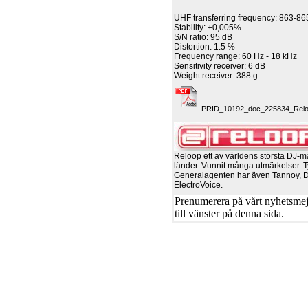
UHF transferring frequency: 863-8
Stability: ±0,005%
S/N ratio: 95 dB
Distortion: 1.5 %
Frequency range: 60 Hz - 18 kHz
Sensitivity receiver: 6 dB
Weight receiver: 388 g
PRID_10192_doc_225834_Reloo
Reloop ett av världens största DJ-m
länder. Vunnit många utmärkelser. T
Generalagenten har även Tannoy, 
ElectroVoice.
Prenumerera på vårt nyhetsmejl
till vänster på denna sida.