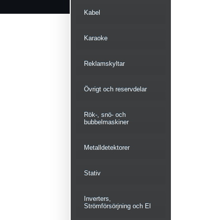
Kabel
Karaoke
Reklamskyltar
Övrigt och reservdelar
Rök-, snö- och
bubbelmaskiner
Metalldetektorer
Stativ
Inverters,
Strömförsörjning och El