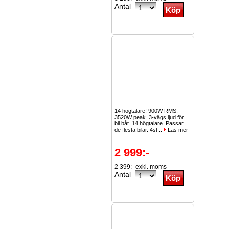
Antal
14 högtalare! 900W RMS.
3520W peak. 3-vägs ljud för
bil båt. 14 högtalare. Passar
de flesta bilar. 4st...
Läs mer
2 999:-
2 399:- exkl. moms
Antal