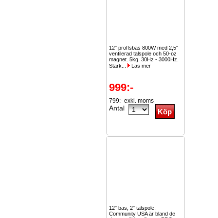
12" proffsbas 800W med 2,5"
ventilerad talspole och 50-oz
magnet. 5kg. 30Hz - 3000Hz.
Stark...
Läs mer
999:-
799:- exkl. moms
Antal
12" bas, 2" talspole.
Community USA är bland de