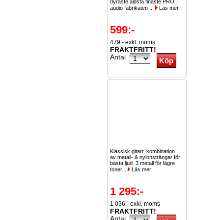
dyraste äldsta finaste PRO
audio fabrikaten ...
Läs mer
599:-
479:- exkl. moms
FRAKTFRITT!
Antal
Klassisk gitarr, kombination
av metall- & nylonsträngar för
bästa ljud. 3 metall för lägre
toner...
Läs mer
1 295:-
1 036:- exkl. moms
FRAKTFRITT!
Antal