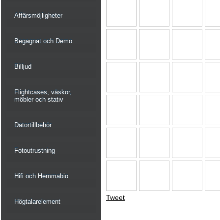
Affärsmöjligheter
Begagnat och Demo
Billjud
Flightcases, väskor,
möbler och stativ
Datortillbehör
Fotoutrustning
Hifi och Hemmabio
Tweet
Högtalarelement