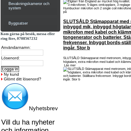
Bevakningskameror och
system
SLUTSÅLD Stämapparat med 
Byggsatser
inbyggd mik, inbyggd högtalar
mikrofon med kabel och kläm
Kom gärna på besök, messa eller
tongenerator och batterier. Stä
ring före, 0708567232
frekvenser. Inbyggt bords-stäl
Användarnamn:
ingår. Stor b
Lösenord:
SLUTSÅLD Stämapparat med metronom, inbygg
högtalare, extra mikrofon med kabel och klämma
Läs mer
Ny kund
Glömt ditt lösenord?
Nyhetsbrev
Vill du ha nyheter
och information