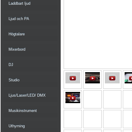
Laddbart ljud
Ljud och PA
Högtalare
Mixerbord
DJ
Studio
Ljus/Laser/LED/ DMX
Musikinstrument
Uthyrning