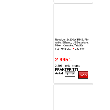
Receiver 2x200W RMS, FM-
radio, Blåtand, USB-spelare,
Mixer, Karaoke, Trådlös
Fjärrkontroll,...
Läs mer
2 995:-
2 396:- exkl. moms
FRAKTFRITT!
Antal