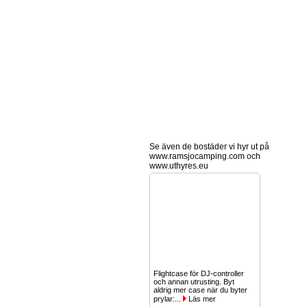
Se även de bostäder vi hyr ut på
www.ramsjocamping.com och
www.uthyres.eu
Flightcase för DJ-controller
och annan utrusting. Byt
aldrig mer case när du byter
prylar:...
Läs mer