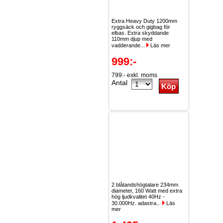
Extra Heavy Duty 1200mm
ryggsäck och gigbag för
elbas. Extra skyddande
110mm djup med
vadderande...
Läs mer
999:-
799:- exkl. moms
Antal
2 blåtandshögtalare 234mm
diameter, 160 Watt med extra
hög ljudkvalitet 40Hz -
30.000Hz. adastra...
Läs
mer