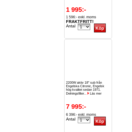
1 995:-
1 596:- exkl. moms
FRAKTFRITT!
Antal
2200W aktiv 18" sub från
Engelska Citronic, Engelsk
hög kvalitet sedan 1971.
Delningsfilter...
Läs mer
7 995:-
6 396:- exkl. moms
Antal