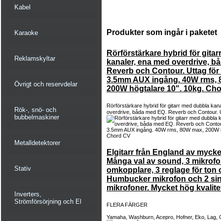
Kabel
Produkter som ingår i paketet
Karaoke
Rörförstärkare hybrid för gita
Reklamskyltar
kanaler, ena med overdrive, b
Reverb och Contour. Uttag för 
3.5mm AUX ingång. 40W rms, 
Övrigt och reservdelar
200W högtalare 10". 10kg. Ch
Rörförstärkare hybrid för gitarr med dubbla kan
Rök-, snö- och
overdrive, båda med EQ. Reverb och Contour. Ut
bubbelmaskiner
Metalldetektorer
Elgitarr från England av mycket
Många val av sound, 3 mikrofo
Stativ
omkopplare, 3 reglage för ton
Humbucker mikrofon och 2 sing
mikrofoner. Mycket hög kvalite
Inverters,
Strömförsörjning och El
FLERA FÄRGER
Yamaha, Washburn, Acepro, Hofner, Eko, Lag, Gi