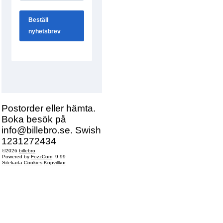
Postorder eller hämta.
Boka besök på
info@billebro.se. Swish
1231272434
©2026
billebro
Powered by
FozzCom
9.99
Sitekarta
Cookies
Köpvillkor