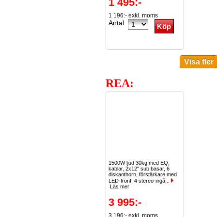
1 495:-
1 196:- exkl. moms
Antal
REA:
1500W ljud 30kg med EQ,
kablar, 2x12" sub basar, 6
diskanthorn, förstärkare med
LED-front, 4 stereo-ingå...
Läs mer
3 995:-
3 196:- exkl. moms