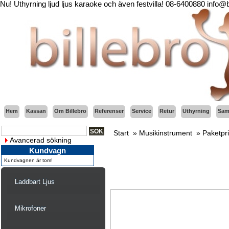
Nu! Uthyrning ljud ljus karaoke och även festvilla! 08-6400880 info@
Hem
Kassan
Om Billebro
Referenser
Service
Retur
Uthyrning
Sama
Start
»
Musikinstrument
»
Paketpr
Avancerad sökning
Kundvagn
Kundvagnen är tom!
Laddbart Ljus
Mikrofoner