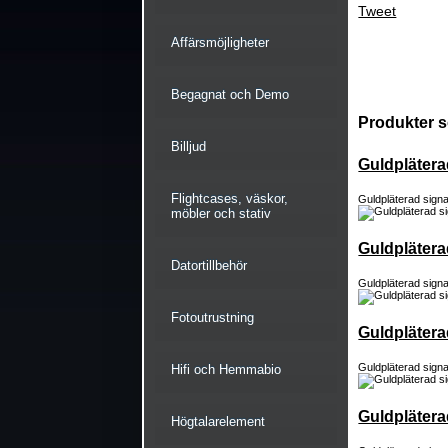
Tweet
Affärsmöjligheter
Begagnat och Demo
Produkter s
Billjud
Guldplätera
Flightcases, väskor,
Guldpläterad signa
möbler och stativ
Guldplätera
Datortillbehör
Guldpläterad signa
Fotoutrustning
Guldplätera
Guldpläterad signa
Hifi och Hemmabio
Guldplätera
Högtalarelement