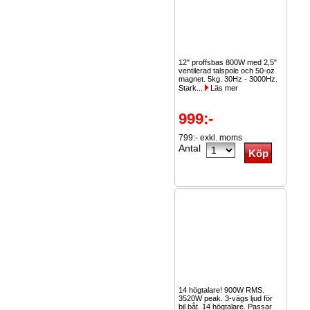
12" proffsbas 800W med 2,5"
ventilerad talspole och 50-oz
magnet. 5kg. 30Hz - 3000Hz.
Stark...
Läs mer
999:-
799:- exkl. moms
Antal
14 högtalare! 900W RMS.
3520W peak. 3-vägs ljud för
bil båt. 14 högtalare. Passar