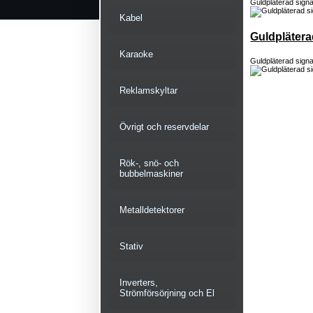
Guldpläterad signa
Kabel
Guldplätera
Karaoke
Guldpläterad signa
Reklamskyltar
Övrigt och reservdelar
Rök-, snö- och
bubbelmaskiner
Metalldetektorer
Stativ
Inverters,
Strömförsörjning och El