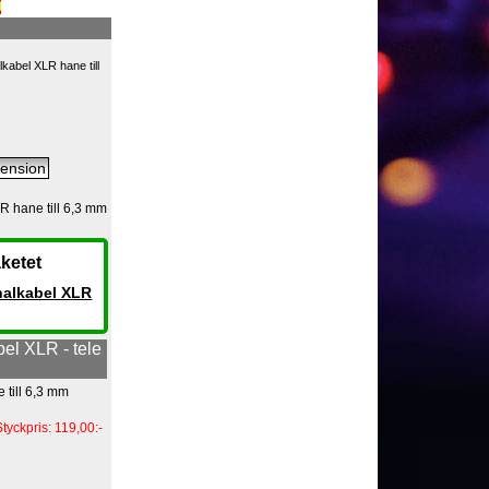
kabel XLR hane till
R hane till 6,3 mm
ketet
nalkabel XLR
el XLR - tele
 till 6,3 mm
Styckpris: 119,00:-