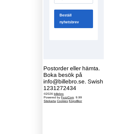
Postorder eller hämta.
Boka besök på
info@billebro.se. Swish
1231272434
©2026
billebro
Powered by
FozzCom
9.99
Sitekarta
Cookies
Köpvillkor