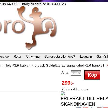
lla! 08-6400880 info@billebro.se 0735411123
ervice
Retur
Uthyrning
Samarbeta eller jobb?
Logga in
Så här 
l
»
Tele-XLR kablar
»
5-pack Guldpläterad signalkabel XLR hane till
Antal
299:-
239:- exkl. moms
FRI FRAKT TILL HEL
SKANDINAVIEN