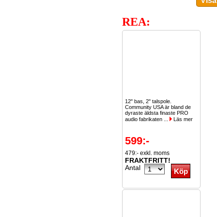
REA:
12" bas, 2" talspole.
Community USA är bland de
dyraste äldsta finaste PRO
audio fabrikaten ...
Läs mer
599:-
479:- exkl. moms
FRAKTFRITT!
Antal