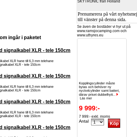
SKYTRONIC från Holland
Prenumerera på vårt nyhetsmejl
till vänster på denna sida.
Se även de bostäder vi hyr ut på
www.ramsjocamping.com och
www.uthyres.eu
om ingår i paketet
d signalkabel XLR - tele 150cm
lkabel XLR hane till 6,3 mm telehane
d signalkabel XLR - tele 150cm
Kopplingscylinder måste
lkabel XLR hane till 6,3 mm telehane
bytas och behöver ny
nyckelcylinder samt batteri,
därav priset dubbelhytt...
Läs mer
d signalkabel XLR - tele 150cm
9 999:-
lkabel XLR hane till 6,3 mm telehane
7 999:- exkl. moms
Antal
d signalkabel XLR - tele 150cm