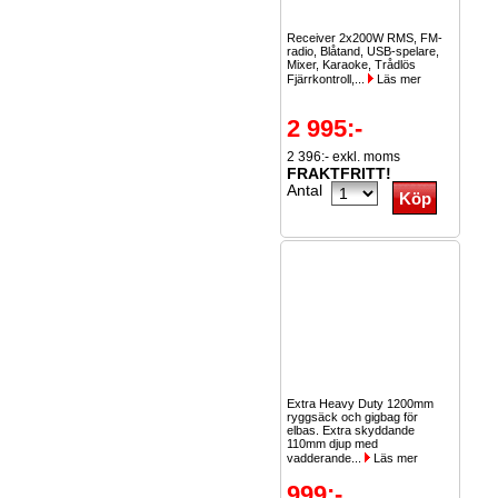
Receiver 2x200W RMS, FM-
radio, Blåtand, USB-spelare,
Mixer, Karaoke, Trådlös
Fjärrkontroll,...
Läs mer
2 995:-
2 396:- exkl. moms
FRAKTFRITT!
Antal
Extra Heavy Duty 1200mm
ryggsäck och gigbag för
elbas. Extra skyddande
110mm djup med
vadderande...
Läs mer
999:-