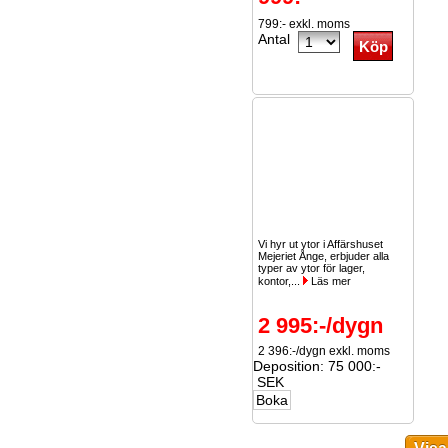
799:- exkl. moms
Antal
Vi hyr ut ytor i Affärshuset
Mejeriet Ånge, erbjuder alla
typer av ytor för lager,
kontor,...
Läs mer
2 995:-/dygn
2 396:-/dygn exkl. moms
Deposition: 75 000:-
SEK