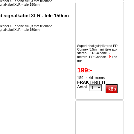
lkabel XLR hane till 6,3 mm telehane
d signalkabel XLR - tele 150cm
lkabel XLR hane till 6,3 mm telehane
Superkabel guldpläterad PD
Connex 3.5mm minitele aux
stereo - 2 RCA hane 6
meters. PD Connex...
Läs
mer
199:-
159:- exkl. moms
FRAKTFRITT!
Antal