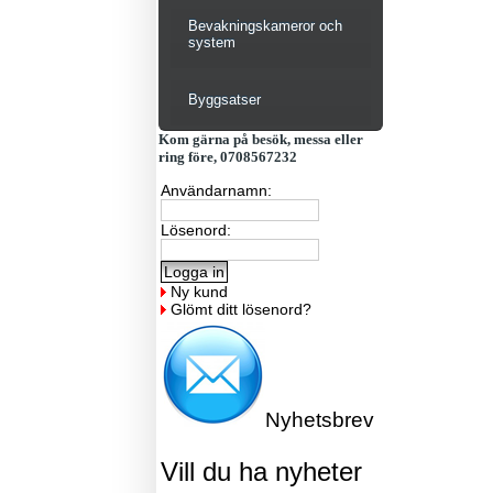
Bevakningskameror och
system
Byggsatser
Kom gärna på besök, messa eller
ring före, 0708567232
Användarnamn:
Lösenord:
Ny kund
Glömt ditt lösenord?
Nyhetsbrev
Vill du ha nyheter