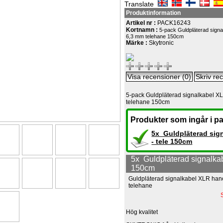
Translate
Produktinformation
Artikel nr :
PACK16243
Kortnamn :
5-pack Guldpläterad signal
6,3 mm telehane 150cm
Märke :
Skytronic
5-pack Guldpläterad signalkabel XL
telehane 150cm
Produkter som ingår i pa
5x Guldpläterad sig
- tele 150cm
5x Guldpläterad signalkab
150cm
Guldpläterad signalkabel XLR hane
telehane
Hög kvalitet