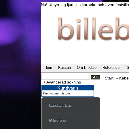
Nu! Uthyrning ljud ljus karaoke och även festvi
Hem
Kassan
Om Billebro
Referenser
S
Start
»
Kabe
Avancerad sökning
Kundvagn
Kundvagnen är tom!
Laddbart Ljus
Mikrofoner