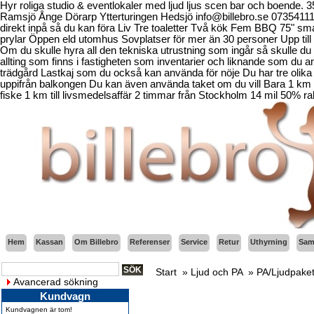
Hyr roliga studio & eventlokaler med ljud ljus scen bar och boende.
Ramsjö Ånge Dörarp Ytterturingen Hedsjö info@billebro.se 073541
direkt inpå så du kan föra Liv Tre toaletter Två kök Fem BBQ 75" sma
prylar Öppen eld utomhus Sovplatser för mer än 30 personer Upp till 
Om du skulle hyra all den tekniska utrustning som ingår så skulle du b
allting som finns i fastigheten som inventarier och liknande som d
trädgård Lastkaj som du också kan använda för nöje Du har tre olika 
uppifrån balkongen Du kan även använda taket om du vill Bara 1 km fr
fiske 1 km till livsmedelsaffär 2 timmar från Stockholm 14 mil 50% ra
Hem
Kassan
Om Billebro
Referenser
Service
Retur
Uthyrning
Sama
Start
»
Ljud och PA
»
PA/Ljudpake
Avancerad sökning
Kundvagn
Kundvagnen är tom!