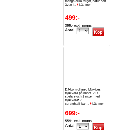
många olika färger, natur och
även i...
Läs mer
499:-
399:- exkl. moms
Antal
DJ-kontroll med Mixvibes
mjukvara på köpet. 2 DJ-
spelare och 1 mixer med
mjukvara! 2
scratchtallrikar,...
Läs mer
699:-
559:- exkl. moms
Antal