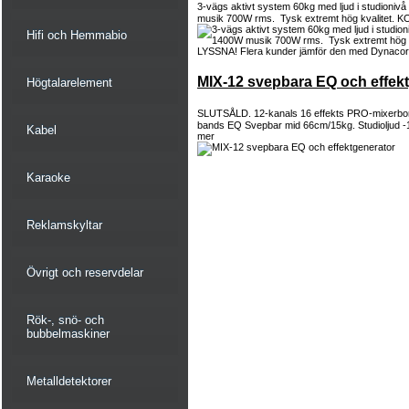
3-vägs aktivt system 60kg med ljud i studion
musik 700W rms. Tysk extremt hög kvalitet. K
Hifi och Hemmabio
MIX-12 svepbara EQ och effek
Högtalarelement
SLUTSÅLD. 12-kanals 16 effekts PRO-mixerbor
bands EQ Svepbar mid 66cm/15kg. Studioljud -
Kabel
mer
Karaoke
Reklamskyltar
Övrigt och reservdelar
Rök-, snö- och
bubbelmaskiner
Metalldetektorer