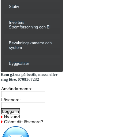
Stativ
Inverters,
Strömförsörjning och El
Bevakningskameror och
system
Byggsatser
Kom gärna på besök, messa eller
ring före, 0708567232
Användarnamn:
Lösenord:
Ny kund
Glömt ditt lösenord?