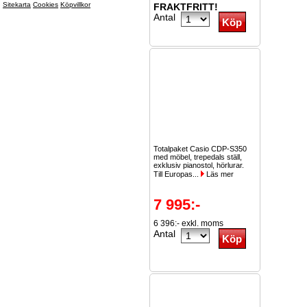
Sitekarta
Cookies
Köpvillkor
FRAKTFRITT!
Antal
Totalpaket Casio CDP-S350
med möbel, trepedals ställ,
exklusiv pianostol, hörlurar.
Till Europas...
Läs mer
7 995:-
6 396:- exkl. moms
Antal