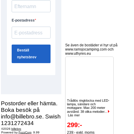
Se även de bostäder vi hyr ut på
www.ramsjocamping.com och
www.uthyres.eu
Trådlös ringklocka med LED-
Postorder eller hämta.
lampa, sändare och
mottagare. Max 200 meter
Boka besök på
avstånd. 38 olika melodier...
info@billebro.se. Swish
Läs mer
1231272434
299:-
©2026
billebro
239:- exkl. moms
Powered by
FozzCom
9.99