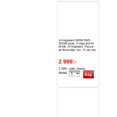
14 högtalare! 900W RMS.
3520W peak. 3-vägs ljud för
bil båt. 14 högtalare. Passar
de flesta bilar. 4st...
Läs mer
2 999:-
2 399:- exkl. moms
Antal