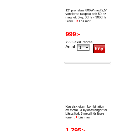
12" proffsbas 800W med 2,5"
ventilerad talspole och 50-oz
magnet. 5kg. 30Hz - 3000Hz.
Stark...
Läs mer
999:-
799:- exkl. moms
Antal
Klassisk gitarr, kombination
av metall- & nylonsträngar för
bästa ljud. 3 metall för lägre
toner...
Läs mer
1 295:-