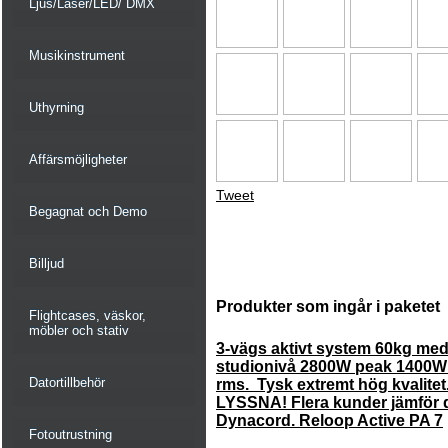
Ljus/Laser/LED/ DMX
Musikinstrument
Uthyrning
Affärsmöjligheter
Tweet
Begagnat och Demo
Billjud
Produkter som ingår i paketet
Flightcases, väskor,
möbler och stativ
3-vägs aktivt system 60kg med 
studionivå 2800W peak 1400
Datortillbehör
rms. Tysk extremt hög kvalit
LYSSNA! Flera kunder jämför
Dynacord. Reloop Active PA 7
Fotoutrustning