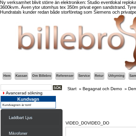
Ny verksamhet blivit större än elektroniken: Studio eventlokal replo
3600kvm. Även ytor utomhus tex 350m privat egen sandstrand. Tyresö
Hundratals kunder redan både storföretag som Siemens och privatper
Hem
Kassan
Om Billebro
Referenser
Service
Retur
Uthyrning
Sama
Start
»
Begagnat och Demo
»
Dem
Avancerad sökning
Kundvagn
Kundvagnen är tom!
Laddbart Ljus
VIDEO_DOVIDEO_DO
Mikrofoner