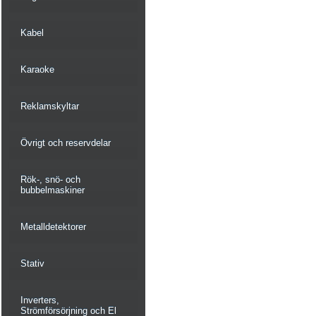
Kabel
Karaoke
Reklamskyltar
Övrigt och reservdelar
Rök-, snö- och
bubbelmaskiner
Metalldetektorer
Stativ
Inverters,
Strömförsörjning och El