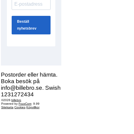
Postorder eller hämta.
Boka besök på
info@billebro.se. Swish
1231272434
©2026
billebro
Powered by
FozzCom
9.99
Sitekarta
Cookies
Köpvillkor