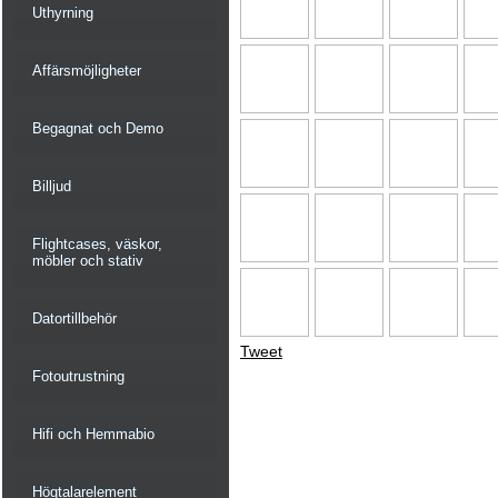
Uthyrning
Affärsmöjligheter
Begagnat och Demo
Billjud
Flightcases, väskor,
möbler och stativ
Datortillbehör
Tweet
Fotoutrustning
Hifi och Hemmabio
Högtalarelement