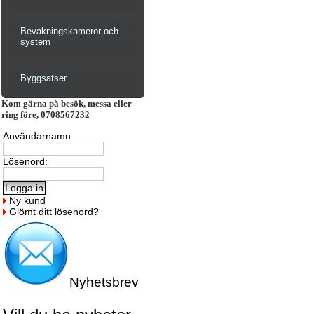
Bevakningskameror och
system
Byggsatser
Kom gärna på besök, messa eller
ring före, 0708567232
Användarnamn:
Lösenord:
Ny kund
Glömt ditt lösenord?
Nyhetsbrev