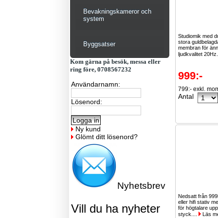
Bevakningskameror och
system
Studiomik med d
stora guldbelag
Byggsatser
membran för än
ljudkvalitet 20Hz
Kom gärna på besök, messa eller
ring före, 0708567232
999:-
Användarnamn:
799:- exkl. mo
Antal
Lösenord:
Ny kund
Glömt ditt lösenord?
Nyhetsbrev
Nedsatt från 999
eller hifi stativ 
Vill du ha nyheter
för högtalare upp 
styck....
Läs m