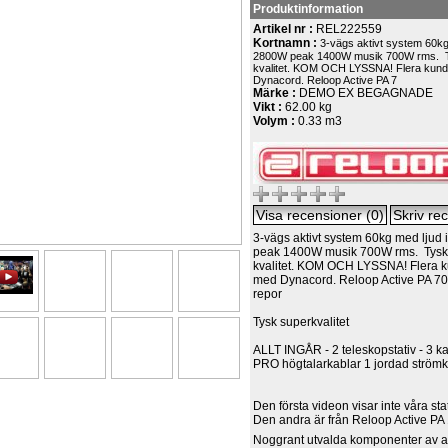
Produktinformation
Artikel nr :
REL222559
Kortnamn :
3-vägs aktivt system 60kg 
2800W peak 1400W musik 700W rms. T
kvalitet. KOM OCH LYSSNA! Flera kund
Dynacord. Reloop Active PA 7
Märke :
DEMO EX BEGAGNADE
Vikt :
62.00 kg
Volym :
0.33 m3
3-vägs aktivt system 60kg med ljud
peak 1400W musik 700W rms. Tysk
kvalitet. KOM OCH LYSSNA! Flera k
med Dynacord. Reloop Active PA 7
repor
Tysk superkvalitet
ALLT INGÅR - 2 teleskopstativ - 3 k
PRO högtalarkablar 1 jordad ström
Den första videon visar inte våra st
Den andra är från Reloop Active PA
Noggrant utvalda komponenter av a