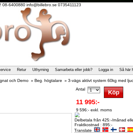
lla! 08-6400880 info@billebro.se 0735411123
ervice
Retur
Uthyrning
Samarbeta eller jobb?
Logga in
Så här 
gnat och Demo
»
Beg. högtalare
»
3-vägs aktivt system 60kg med ljud
Antal
11 995:-
9 596:- exkl. moms
Delbetala från 425:-/månad eller
Fraktkostnad : 895:-
Translate