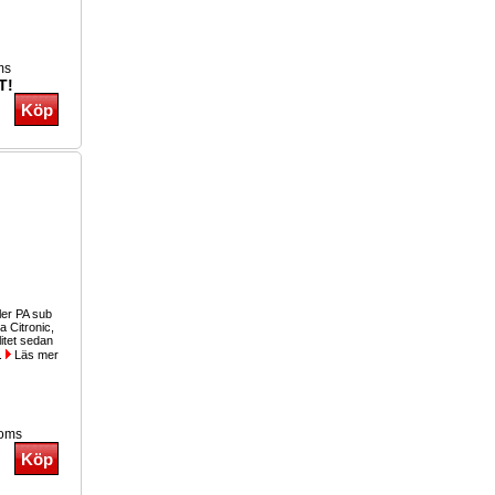
ms
T!
ller PA sub
a Citronic,
itet sedan
..
Läs mer
moms