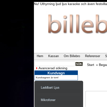
Nu! Uthyrning ljud ljus karaoke och även festvi
Hem
Kassan
Om Billebro
Referenser
S
Start
»
Bega
Avancerad sökning
Kundvagn
Kundvagnen är tom!
Laddbart Ljus
Mikrofoner