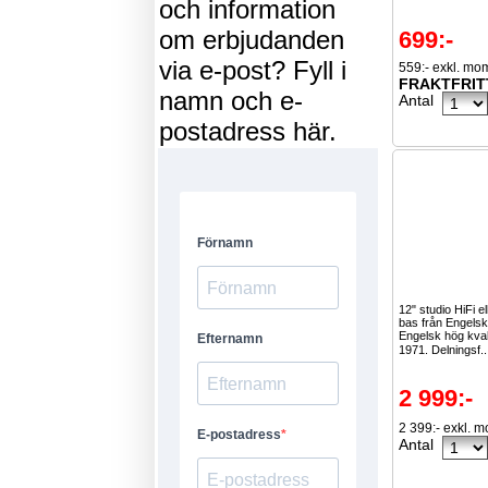
och information
om erbjudanden
699:-
via e-post? Fyll i
559:- exkl. mo
FRAKTFRIT
namn och e-
Antal
postadress här.
12" studio HiFi e
bas från Engelsk
Engelsk hög kval
1971. Delningsf.
2 999:-
2 399:- exkl. 
Antal