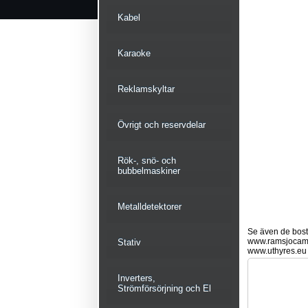
Kabel
Karaoke
Reklamskyltar
Övrigt och reservdelar
Rök-, snö- och
bubbelmaskiner
Metalldetektorer
Se även de bostä
www.ramsjocam
Stativ
www.uthyres.eu
Inverters,
Strömförsörjning och El