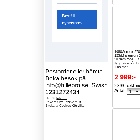
1080W peak 27
123dB premium 1
507mm med 17s
flygfästen så de
Läs mer
Postorder eller hämta.
2 999:-
Boka besök på
info@billebro.se. Swish
2 399:- exkl. 
Antal
1231272434
©2026
billebro
Powered by
FozzCom
9.99
Sitekarta
Cookies
Köpvillkor