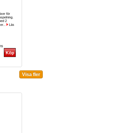
ixer för
nspelning.
med 2
er...
Läs
ms