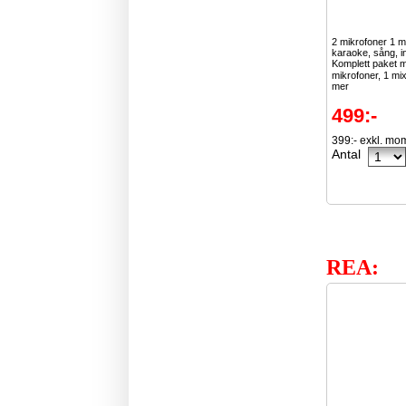
2 mikrofoner 1 m
karaoke, sång, i
Komplett paket 
mikrofoner, 1 mix
mer
499:-
399:- exkl. mo
Antal
REA: