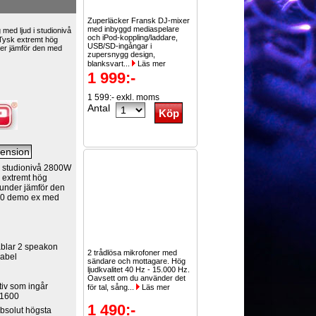
Zuperläcker Fransk DJ-mixer
med inbyggd mediaspelare
med ljud i studionivå
och iPod-koppling/laddare,
ysk extremt hög
USB/SD-ingångar i
er jämför den med
zupersnygg design,
blanksvart...
Läs mer
1 999:-
1 599:- exkl. moms
Antal
 i studionivå 2800W
 extremt hög
under jämför den
00 demo ex med
ablar 2 speakon
2 trådlösa mikrofoner med
kabel
sändare och mottagare. Hög
ljudkvalitet 40 Hz - 15.000 Hz.
Oavsett om du använder det
ativ som ingår
för tal, sång...
Läs mer
 1600
1 490:-
bsolut högsta