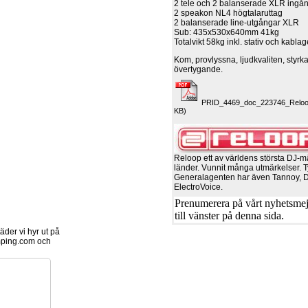
2 tele och 2 balanserade XLR ingå
2 speakon NL4 högtalaruttag
2 balanserade line-utgångar XLR
Sub: 435x530x640mm 41kg
Totalvikt 58kg inkl. stativ och kabla
Kom, provlyssna, ljudkvaliten, styrka
övertygande.
PRID_4469_doc_223746_Reloop
KB)
Reloop ett av världens största DJ-m
länder. Vunnit många utmärkelser. T
Generalagenten har även Tannoy, 
ElectroVoice.
Prenumerera på vårt nyhetsmejl
till vänster på denna sida.
der vi hyr ut på
ping.com och