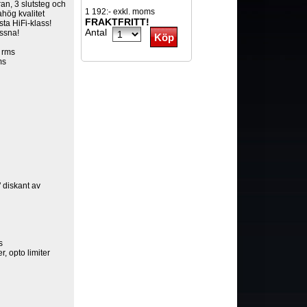
an, 3 slutsteg och
1 192:- exkl. moms
ahög kvalitet
FRAKTFRITT!
sta HiFi-klass!
Antal
yssna!
 rms
ms
 diskant av
s
r, opto limiter