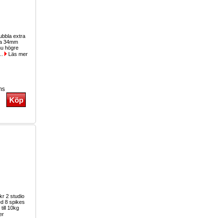
ubbla extra
da 34mm
nu högre
...
Läs mer
ms
kr 2 studio
med 8 spikes
till 10kg
er