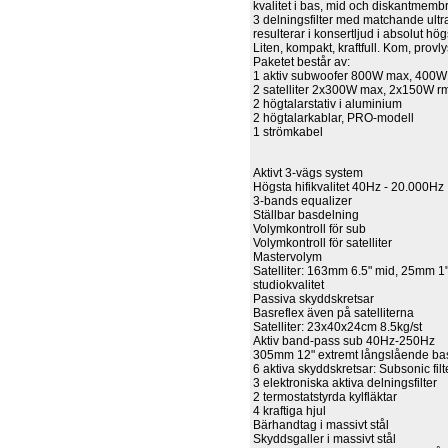
kvalitet i bas, mid och diskantmembr
3 delningsfilter med matchande ultr
resulterar i konsertljud i absolut hög
Liten, kompakt, kraftfull. Kom, provl
Paketet består av:
1 aktiv subwoofer 800W max, 400W
2 satelliter 2x300W max, 2x150W r
2 högtalarstativ i aluminium
2 högtalarkablar, PRO-modell
1 strömkabel
Aktivt 3-vägs system
Högsta hifikvalitet 40Hz - 20.000Hz
3-bands equalizer
Ställbar basdelning
Volymkontroll för sub
Volymkontroll för satelliter
Mastervolym
Satelliter: 163mm 6.5" mid, 25mm 1"
studiokvalitet
Passiva skyddskretsar
Basreflex även på satelliterna
Satelliter: 23x40x24cm 8.5kg/st
Aktiv band-pass sub 40Hz-250Hz
305mm 12" extremt långslående ba
6 aktiva skyddskretsar: Subsonic filte
3 elektroniska aktiva delningsfilter
2 termostatstyrda kylfläktar
4 kraftiga hjul
Bärhandtag i massivt stål
Skyddsgaller i massivt stål