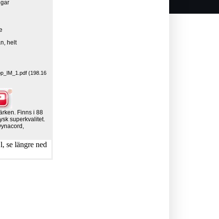
ngar
ge
n, helt
_IM_1.pdf (198.16
ärken. Finns i 88
ysk superkvalitet.
Dynacord,
, se längre ned