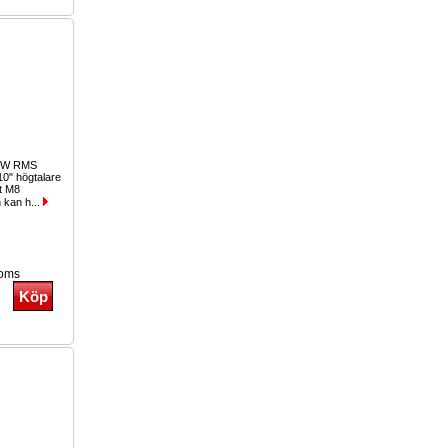
0W RMS
0" högtalare
t M8
n kan h...
moms