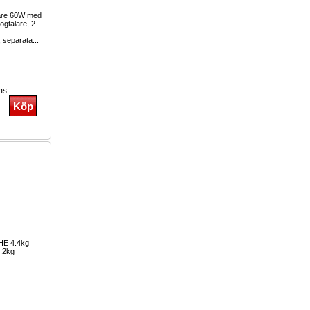
lare 60W med
ögtalare, 2
, separata...
ms
3HE 4.4kg
.2kg