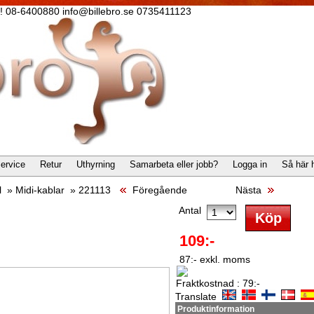
lla! 08-6400880 info@billebro.se 0735411123
ervice
Retur
Uthyrning
Samarbeta eller jobb?
Logga in
Så här 
l
»
Midi-kablar
»
221113
Föregående
Nästa
Antal
109:-
87:- exkl. moms
Fraktkostnad : 79:-
Translate
Produktinformation