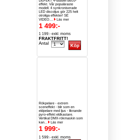
DEFEKT 4-dubbel disco-
effekt. Vår populäraste
modell. 4 synkroniserade
LED discoljus gör 225 helt
otroliga effekter! SE
VIDEO....
Läs mer
1 499:-
1 199:- exkl. moms
FRAKTFRITT!
Antal
Rökpelare - extrem
sceneffekt - blir som en
eldpelare med ljus - liknande
pyro-effekt eldkastare.
Vertikal DMX-rökmaskin som
kan...
Läs mer
1 999:-
1 599:- exkl. moms