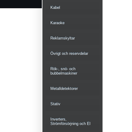
Kabel
Karaoke
Reklamskyltar
Övrigt och reservdelar
Rök-, snö- och
bubbelmaskiner
Metalldetektorer
Stativ
Inverters,
Strömförsörjning och El