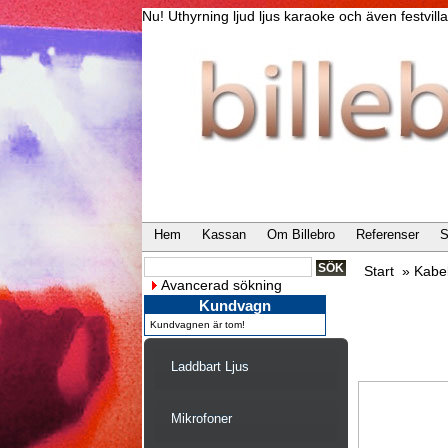
Nu! Uthyrning ljud ljus karaoke och även festvi
Hem
Kassan
Om Billebro
Referenser
S
Start
»
Kabe
Avancerad sökning
Kundvagn
Kundvagnen är tom!
Laddbart Ljus
Mikrofoner