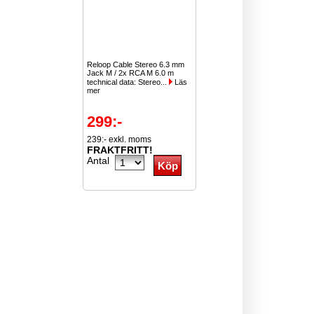
Reloop Cable Stereo 6.3 mm
Jack M / 2x RCA M 6.0 m
technical data: Stereo...
Läs
mer
299:-
239:- exkl. moms
FRAKTFRITT!
Antal