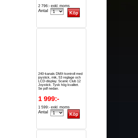
2 796:- exkl. moms
Antal
240-kanals DMX-kontroll med
joystick, mik, 53 reglage och
LCD-display. Scanic Club 12
Joystick. Tysk hög kvalitet.
Se pdf nedan.
1 999:-
1 599:- exkl. moms
Antal