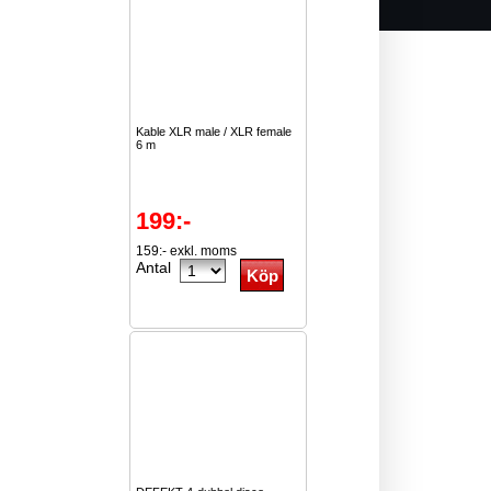
Kable XLR male / XLR female
6 m
199:-
159:- exkl. moms
Antal