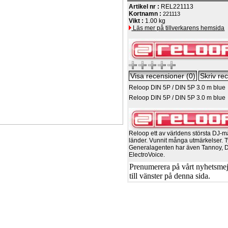
Artikel nr :
REL221113
Kortnamn :
221113
Vikt :
1.00 kg
Läs mer på tillverkarens hemsida
Reloop DIN 5P / DIN 5P 3.0 m blue
Reloop DIN 5P / DIN 5P 3.0 m blue
Reloop ett av världens största DJ-m
länder. Vunnit många utmärkelser. T
Generalagenten har även Tannoy, 
ElectroVoice.
Prenumerera på vårt nyhetsmejl
till vänster på denna sida.