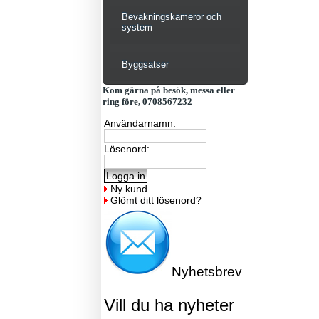
Bevakningskameror och
system
Byggsatser
Kom gärna på besök, messa eller
ring före, 0708567232
Användarnamn:
Lösenord:
Ny kund
Glömt ditt lösenord?
Nyhetsbrev
Vill du ha nyheter