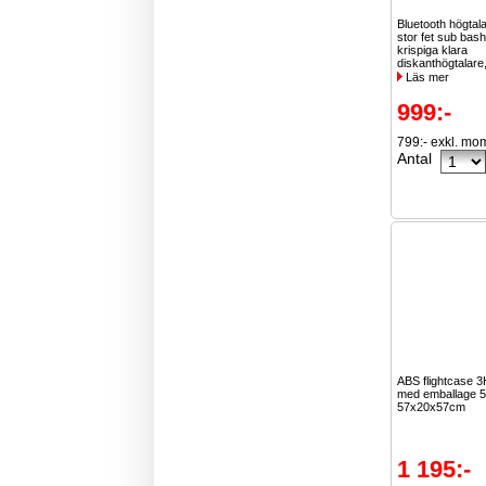
Bluetooth högta
stor fet sub bash
krispiga klara
diskanthögtalare
Läs mer
999:-
799:- exkl. mo
Antal
ABS flightcase 
med emballage 5
57x20x57cm
1 195:-