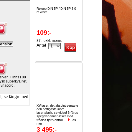
Reloop DIN 5P / DIN 5P 3.0
m white
109:-
87:- exkl. moms
Antal
ärken. Finns i 88
ysk superkvalitet.
Dynacord,
, se längre ned
XY-laser, det absolut senaste
och häftigaste inom
laserteknik, se video! 3-färgs
spegelscanner-laser med
trådlös fjärrkontroll. ...
Läs
mer
3 495:-