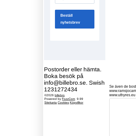
Postorder eller hämta.
Boka besök på
info@billebro.se. Swish
Se även de bostä
1231272434
www.ramsjocam
www.uthyres.eu
©2026
billebro
Powered by
FozzCom
9.99
Sitekarta
Cookies
Köpvillkor