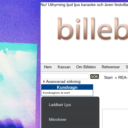
Nu! Uthyrning ljud ljus karaoke och även festvi
Hem
Kassan
Om Billebro
Referenser
S
Start
»
REA-l
Avancerad sökning
Kundvagn
Kundvagnen är tom!
Laddbart Ljus
Mikrofoner