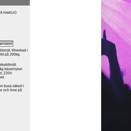
PÅ RAMSJÖ
nät, tillverkad i
vikt på 200kg.
skyddsnät.
ftig bävernylon
t, 220V.
het.
n busa säkert i
e och inne på