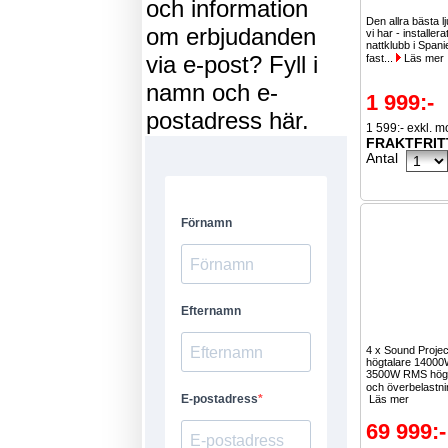
och information
Den allra bästa l
om erbjudanden
vi har - installer
nattklubb i Span
via e-post? Fyll i
fast...
Läs mer
namn och e-
1 999:-
postadress här.
1 599:- exkl. 
FRAKTFRIT
Antal
4 x Sound Projec
högtalare 1400
3500W RMS hög l
och överbelastn
Läs mer
69 999:-