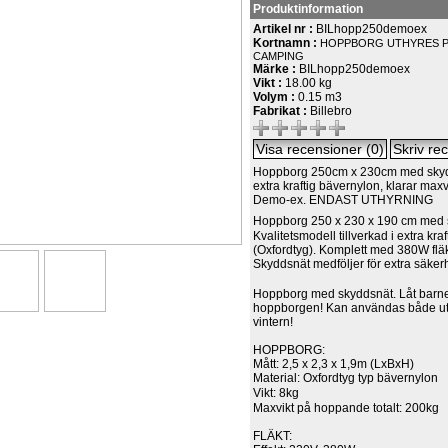
Produktinformation
Artikel nr :
BILhopp250demoex
Kortnamn :
HOPPBORG UTHYRES 
CAMPING
Märke :
BILhopp250demoex
Vikt :
18.00 kg
Volym :
0.15 m3
Fabrikat :
Billebro
Hoppborg 250cm x 230cm med skydds
extra kraftig bävernylon, klarar max
Demo-ex. ENDAST UTHYRNING
Hoppborg 250 x 230 x 190 cm med 
Kvalitetsmodell tillverkad i extra kra
(Oxfordtyg). Komplett med 380W fläk
Skyddsnät medföljer för extra säker
Hoppborg med skyddsnät. Låt barne
hoppborgen! Kan användas både ut
vintern!
HOPPBORG:
Mått: 2,5 x 2,3 x 1,9m (LxBxH)
Material: Oxfordtyg typ bävernylon
Vikt: 8kg
Maxvikt på hoppande totalt: 200kg
FLÄKT: