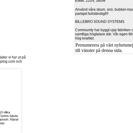
Effekt: 220V, 380W
Använd våra skum, snö, bubbel-mas
partajet fullständigt!!!
BILLEBRO SOUND SYSTEMS
Community har byggt upp fabriken oc
samtliga högtalare där. Vår egen till
hög kvalitet.
Prenumerera på vårt nyhetsmejl
till vänster på denna sida.
der vi hyr ut på
ping.com och
0 olika
, Zooms bästa
onsin. Klarar
mer