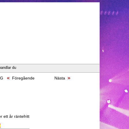
handlar du
NG
Föregående
Nästa
 ett år räntefritt