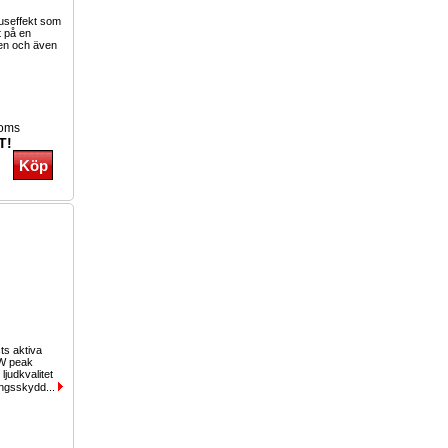
juseffekt som
at på en
ien och även
moms
T!
ts aktiva
0W peak
judkvalitet
ingsskydd...