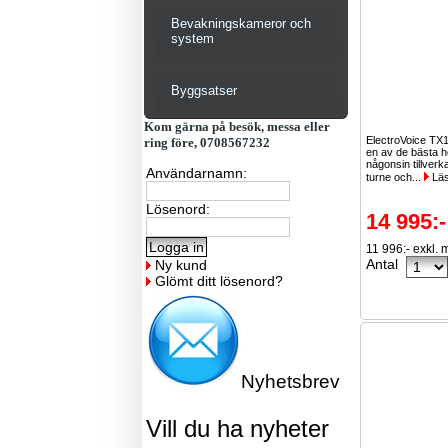
Bevakningskameror och
system
Byggsatser
Kom gärna på besök, messa eller
ElectroVoice TX1
ring före, 0708567232
en av de bästa h
någonsin tillver
Användarnamn:
turne och...
Läs
Lösenord:
14 995:-
11 996:- exkl.
Antal
Ny kund
Glömt ditt lösenord?
Nyhetsbrev
Vill du ha nyheter