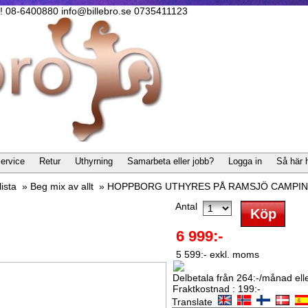
lla! 08-6400880 info@billebro.se 0735411123
ervice
Retur
Uthyrning
Samarbeta eller jobb?
Logga in
Så här 
ista
»
Beg mix av allt
»
HOPPBORG UTHYRES PÅ RAMSJÖ CAMPI
Antal
6 999:-
5 599:- exkl. moms
Delbetala från 264:-/månad eller
Fraktkostnad : 199:-
Translate