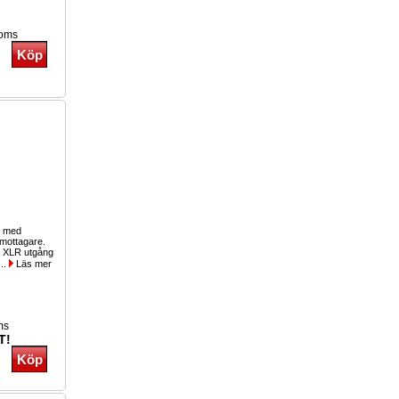
moms
t med
 mottagare.
d XLR utgång
...
Läs mer
ms
T!