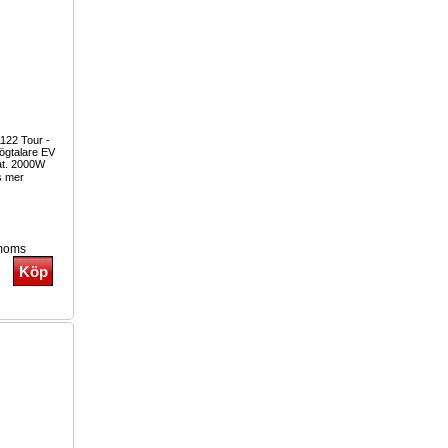
122 Tour -
ögtalare EV
kat. 2000W
 mer
 moms