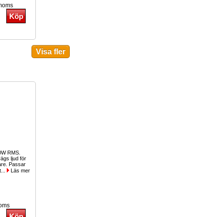
 moms
00W RMS.
gs ljud för
lare. Passar
t...
Läs mer
moms