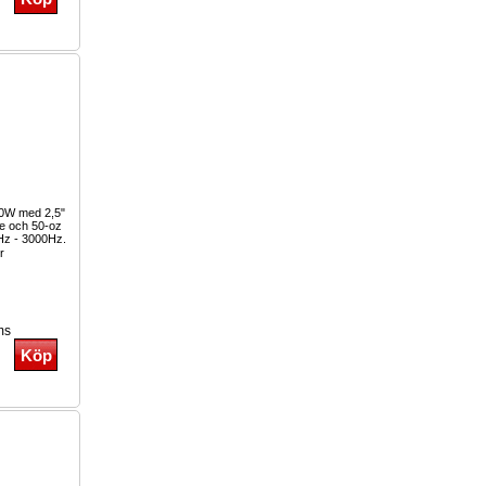
00W med 2,5"
le och 50-oz
Hz - 3000Hz.
r
ms