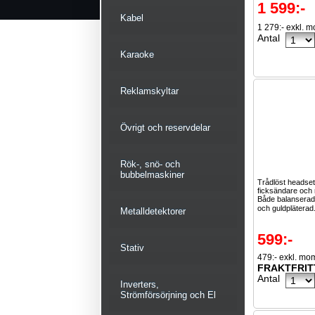
1 599:-
Kabel
1 279:- exkl. 
Antal
Karaoke
Reklamskyltar
Övrigt och reservdelar
Rök-, snö- och
bubbelmaskiner
Trådlöst headse
ficksändare och
Både balansera
och guldpläterad
Metalldetektorer
599:-
Stativ
479:- exkl. mo
FRAKTFRIT
Antal
Inverters,
Strömförsörjning och El