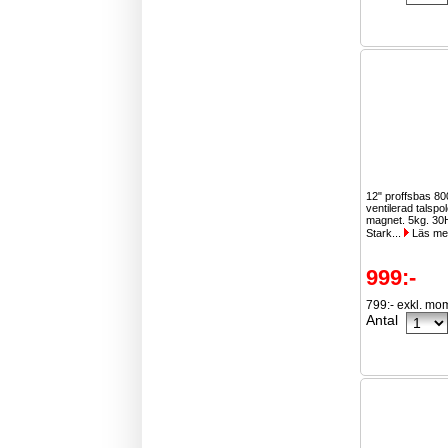
12" proffsbas 8
ventilerad talspo
magnet. 5kg. 30
Stark...
Läs me
999:-
799:- exkl. mo
Antal