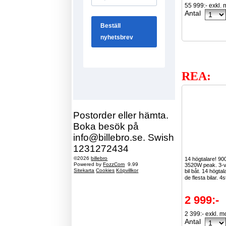
55 999:- exkl.
Antal
REA:
Postorder eller hämta.
Boka besök på
info@billebro.se. Swish
1231272434
©2026
billebro
14 högtalare! 9
Powered by
FozzCom
9.99
3520W peak. 3-vä
Sitekarta
Cookies
Köpvillkor
bil båt. 14 högta
de flesta bilar. 4s
2 999:-
2 399:- exkl. 
Antal