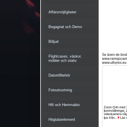
Affärsmöjligheter
Begagnat och Demo
Billjud
Se även de bostä
Flightcases, väskor,
www.ramsjocam
möbler och stativ
www.uthyres.eu
Datortillbehör
Fotoutrustning
Hifi och Hemmabio
Zoom Q4n med 1
ljusinställningar
videokamera någ
ljus från...
Läs 
Högtalarelement