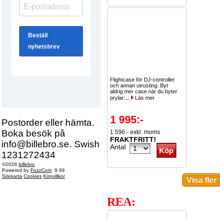
Flightcase för DJ-controller
och annan utrusting. Byt
aldrig mer case när du byter
prylar:...
Läs mer
1 995:-
Postorder eller hämta.
Boka besök på
1 596:- exkl. moms
FRAKTFRITT!
info@billebro.se. Swish
Antal
1231272434
©2026
billebro
Powered by
FozzCom
9.99
Sitekarta
Cookies
Köpvillkor
REA: