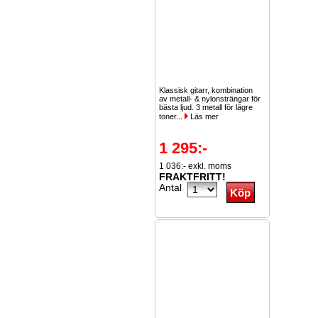
Klassisk gitarr, kombination
av metall- & nylonsträngar för
bästa ljud. 3 metall för lägre
toner...
Läs mer
1 295:-
1 036:- exkl. moms
FRAKTFRITT!
Antal