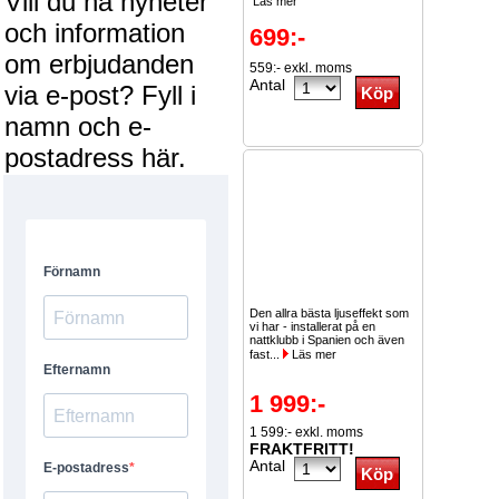
Vill du ha nyheter
Läs mer
och information
699:-
om erbjudanden
559:- exkl. moms
Antal
via e-post? Fyll i
namn och e-
postadress här.
Den allra bästa ljuseffekt som
vi har - installerat på en
nattklubb i Spanien och även
fast...
Läs mer
1 999:-
1 599:- exkl. moms
FRAKTFRITT!
Antal