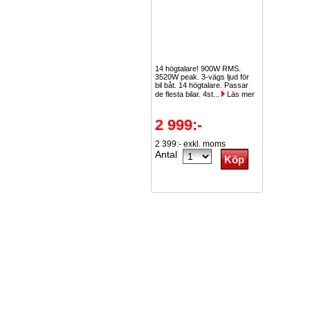
14 högtalare! 900W RMS.
3520W peak. 3-vägs ljud för
bil båt. 14 högtalare. Passar
de flesta bilar. 4st...
Läs mer
2 999:-
2 399:- exkl. moms
Antal