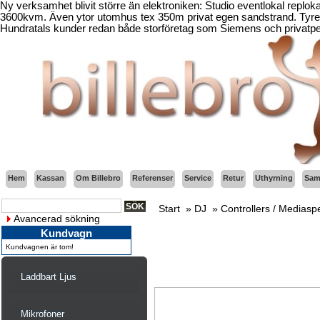
Ny verksamhet blivit större än elektroniken: Studio eventlokal replo
3600kvm. Även ytor utomhus tex 350m privat egen sandstrand. Tyresö
Hundratals kunder redan både storföretag som Siemens och privatper
Hem
Kassan
Om Billebro
Referenser
Service
Retur
Uthyrning
Sama
Start
»
DJ
»
Controllers / Mediasp
Avancerad sökning
Kundvagn
Kundvagnen är tom!
Laddbart Ljus
Mikrofoner