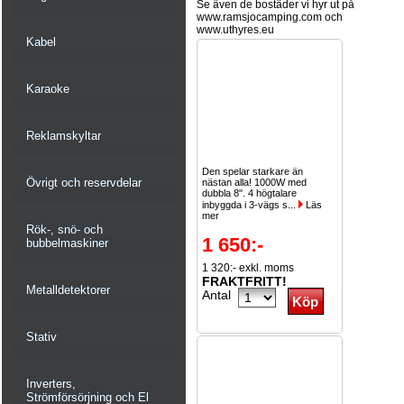
Se även de bostäder vi hyr ut på
www.ramsjocamping.com och
www.uthyres.eu
Kabel
Karaoke
Reklamskyltar
Den spelar starkare än
Övrigt och reservdelar
nästan alla! 1000W med
dubbla 8". 4 högtalare
inbyggda i 3-vägs s...
Läs
mer
Rök-, snö- och
1 650:-
bubbelmaskiner
1 320:- exkl. moms
FRAKTFRITT!
Metalldetektorer
Antal
Stativ
Inverters,
Strömförsörjning och El