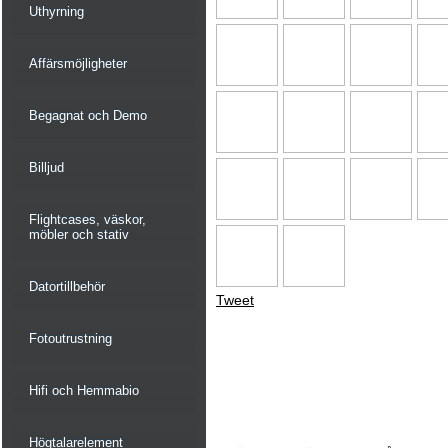
Uthyrning
Affärsmöjligheter
Begagnat och Demo
Billjud
Flightcases, väskor,
möbler och stativ
Datortillbehör
Tweet
Fotoutrustning
Hifi och Hemmabio
Högtalarelement