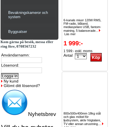
Bevakningskameror och
system
6-kanals mixer 120W RMS,
FM-radio, blåtand,
mediaspelare USB, fantom-
matning, 5 balanserade...
Byggsatser
Läs mer
Kom gärna på besök, messa eller
1 999:-
ring före, 0708567232
1 599:- exkl. moms
Användarnamn:
Antal
Lösenord:
Ny kund
Glömt ditt lösenord?
Nyhetsbrev
800x500x400mm 18kg stål
och glas möbel för
ljudsystem, aktiv högtalare,
TV eller annan utrustning....