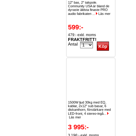
12" bas, 2" talspole.
Community USA är bland de
dyraste äldsta finaste PRO
audio fabrikaten ...
Läs mer
599:-
479:- exkl. moms
FRAKTFRITT!
Antal
1500W ljud 30kg med EQ,
kablar, 2x12" sub basar, 6
diskanthorn, förstärkare med
LED-front, 4 stereo-ingå...
Läs mer
3 995:-
3 196:- exkl. moms