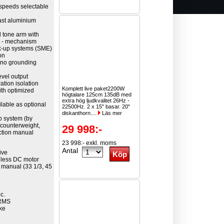
 speeds selectable
ast aluminium
d tone arm with
ng - mechanism
ck-up systems (SME)
on
 (no grounding
evel output
ation isolation
Komplett live paket2200W
ith optimized
högtalare 125cm 135dB med
extra hög ljudkvalitet 26Hz -
ilable as optional
22500Hz. 2 x 15" basar. 20"
diskanthorn....
Läs mer
up system (by
, counterweight,
29 998:-
uction manual
23 998:- exkl. moms
Antal
ive
shless DC motor
 manual (33 1/3, 45
c.
WRMS
ake