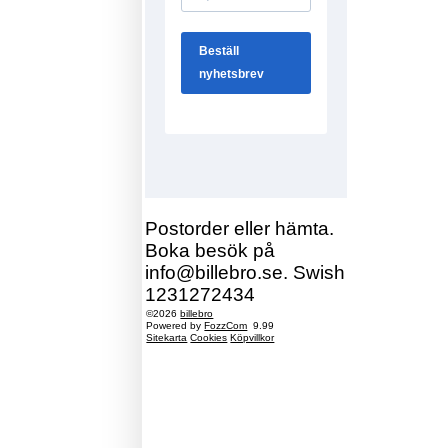
Postorder eller hämta.
Boka besök på
info@billebro.se. Swish
1231272434
©2026
billebro
Powered by
FozzCom
9.99
Sitekarta
Cookies
Köpvillkor