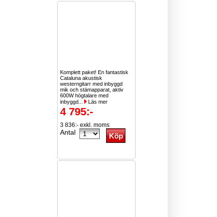
Komplett paket! En fantastisk
Cataluna akustisk
westerngitarr med inbyggd
mik och stämapparat, aktiv
600W högtalare med
inbyggd...
Läs mer
4 795:-
3 836:- exkl. moms
Antal