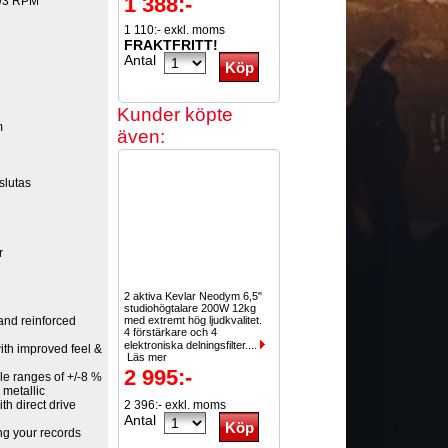
1 388:-
1/3 RPM
1 110:- exkl. moms
FRAKTFRITT!
Antal
Kunder köpte
m
även:
slutas
r
2 aktiva Kevlar Neodym 6,5"
studiohögtalare 200W 12kg
and reinforced
med extremt hög ljudkvalitet.
4 förstärkare och 4
elektroniska delningsfilter....
ith improved feel &
Läs mer
2 995:-
ble ranges of +/-8 %
 metallic
th direct drive
2 396:- exkl. moms
Antal
ing your records