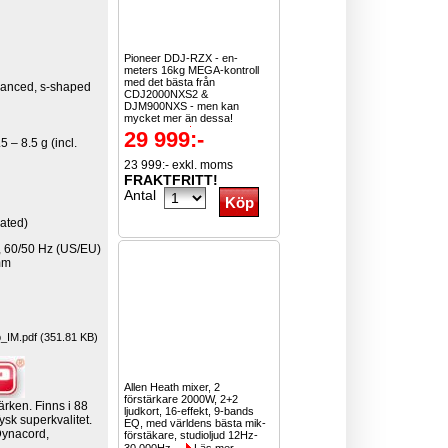
Pioneer DDJ-RZX - en-
meters 16kg MEGA-kontroll
med det bästa från
balanced, s-shaped
CDJ2000NXS2 &
DJM900NXS - men kan
mycket mer än dessa!
Ljudkvalitet...
Läs mer
29 999:-
5 – 8.5 g (incl.
23 999:- exkl. moms
FRAKTFRITT!
Antal
ated)
, 60/50 Hz (US/EU)
 mm
IM.pdf (351.81 KB)
Allen Heath mixer, 2
förstärkare 2000W, 2+2
ärken. Finns i 88
ljudkort, 16-effekt, 9-bands
ysk superkvalitet.
EQ, med världens bästa mik-
Dynacord,
förstäkare, studioljud 12Hz-