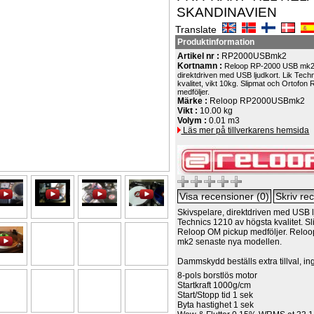
SKANDINAVIEN
Translate
Produktinformation
Artikel nr :
RP2000USBmk2
Kortnamn :
Reloop RP-2000 USB mk2 
direktdriven med USB ljudkort. Lik Tech
kvalitet, vikt 10kg. Slipmat och Ortofo
medföljer.
Märke :
Reloop RP2000USBmk2
Vikt :
10.00 kg
Volym :
0.01 m3
Läs mer på tillverkarens hemsida
Skivspelare, direktdriven med USB lj
Technics 1210 av högsta kvalitet. S
Reloop OM pickup medföljer. Rel
mk2 senaste nya modellen.
Dammskydd beställs extra tillval, ing
8-pols borstlös motor
Startkraft 1000g/cm
Start/Stopp tid 1 sek
Byta hastighet 1 sek