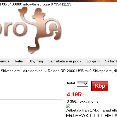
lla! 08-6400880 info@billebro.se 0735411123
ervice
Retur
Uthyrning
Samarbeta eller jobb?
Logga in
Så här 
»
Skivspelare - direktdrivna
»
Reloop RP-2000 USB mk2 Skivspelare, di
Antal
4 195:-
3 356:- exkl. moms
Delbetala från 174:-/månad eller
FRI FRAKT TILL HEL