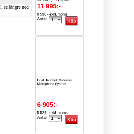
30.000Hz,...
Läs mer
11 995:-
, se längre ned
9 596:- exkl. moms
Antal
Dual Handheld Wireless
Microphone System
6 905:-
5 524:- exkl. moms
Antal