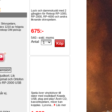
Lock och dammskydd med 2
gångjärn för Reloop RP-1000,
RP-2000, RP-4000 och andra
liknande skivspelare.
Skivspelare,
nics 1210 av högsta
675:-
n Reloop OM pickup
540:- exkl. moms
Antal
udkort. Lik
lipmat och Ortofon
oop RP-2000 USB
Spela över vinylskivor till
år ej.
dator med studioljud! Koppla
USB, plug and play! Även CD,
kassettspelare, mixer kan
kopplas. Lyssna...
Läs mer