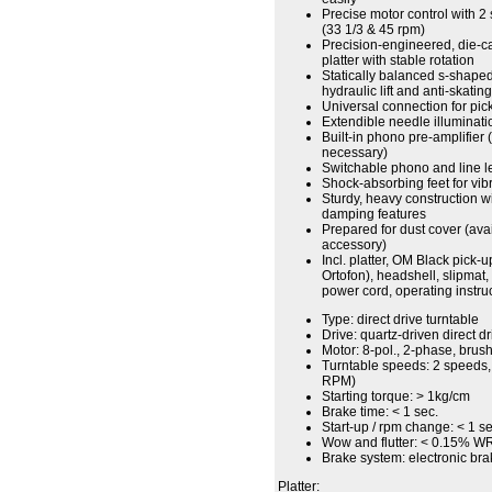
Precise motor control with 2
(33 1/3 & 45 rpm)
Precision-engineered, die-c
platter with stable rotation
Statically balanced s-shape
hydraulic lift and anti-skati
Universal connection for pi
Extendible needle illuminati
Built-in phono pre-amplifier
necessary)
Switchable phono and line l
Shock-absorbing feet for vibr
Sturdy, heavy construction w
damping features
Prepared for dust cover (ava
accessory)
Incl. platter, OM Black pick-
Ortofon), headshell, slipmat
power cord, operating instr
Type: direct drive turntable
Drive: quartz-driven direct dr
Motor: 8-pol., 2-phase, bru
Turntable speeds: 2 speeds,
RPM)
Starting torque: > 1kg/cm
Brake time: < 1 sec.
Start-up / rpm change: < 1 se
Wow and flutter: < 0.15% 
Brake system: electronic br
Platter: