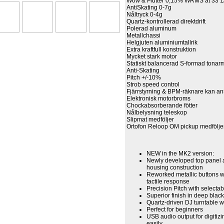
Wow & Flutter 0,15% WRMS at 33 
AntiSkating 0-7g
Nåltryck 0-4g
Quartz-kontrollerad direktdrift
Polerad aluminum
Metallchassi
Helgjuten aluminiumtallrik
Extra kraftfull konstruktion
Mycket stark motor
Statiskt balancerad S-formad tonar
Anti-Skating
Pitch +/-10%
Strob speed control
Fjärrstyrning & BPM-räknare kan an
Elektronisk motorbroms
Chockabsorberande fötter
Nålbelysning teleskop
Slipmat medföljer
Ortofon Reloop OM pickup medfölje
NEW in the MK2 version:
Newly developed top panel 
housing construction
Reworked metallic buttons w
tactile response
Precision Pitch with selecta
Superior finish in deep black
Quartz-driven DJ turntable wi
Perfect for beginners
USB audio output for digitiz
easily