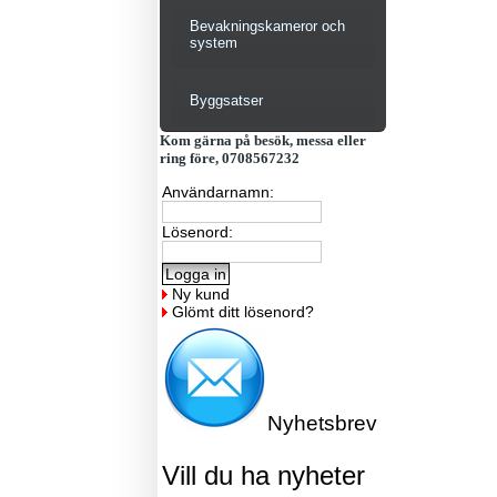
Bevakningskameror och
system
Byggsatser
Kom gärna på besök, messa eller
ring före, 0708567232
Användarnamn:
Lösenord:
Ny kund
Glömt ditt lösenord?
Nyhetsbrev
Vill du ha nyheter