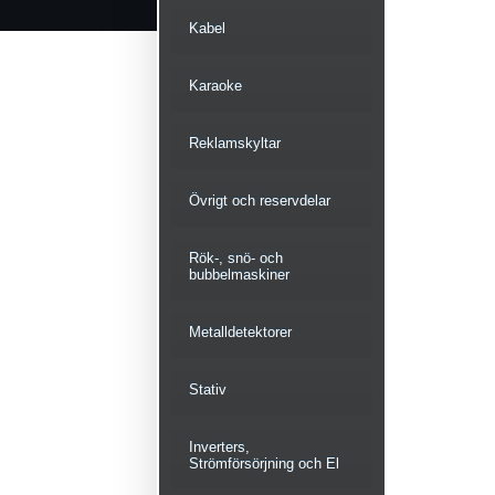
Kabel
Karaoke
Reklamskyltar
Övrigt och reservdelar
Rök-, snö- och
bubbelmaskiner
Metalldetektorer
Stativ
Inverters,
Strömförsörjning och El