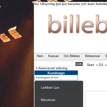
Nu! Uthyrning ljud ljus karaoke och även festvi
Hem
Kassan
Om Billebro
Referenser
S
Start
»
DJ
Avancerad sökning
Kundvagn
Kundvagnen är tom!
Laddbart Ljus
Mikrofoner