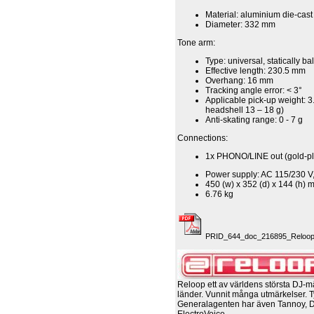
Material: aluminium die-cast
Diameter: 332 mm
Tone arm:
Type: universal, statically 
Effective length: 230.5 mm
Overhang: 16 mm
Tracking angle error: < 3°
Applicable pick-up weight: 3.
headshell 13 – 18 g)
Anti-skating range: 0 - 7 g
Connections:
1x PHONO/LINE out (gold-pl
Power supply: AC 115/230 V
450 (w) x 352 (d) x 144 (h)
6.76 kg
PRID_644_doc_216895_Reloop_
Reloop ett av världens största DJ-m
länder. Vunnit många utmärkelser. T
Generalagenten har även Tannoy, 