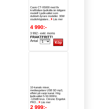
Casio CT-X5000 med 8x
kraftfullare ljudkälla än tidigare
modell! Ljudkvalitet som
dubbelt dyrare modeller. 30W
studiohögtalare...
Läs mer
4 990:-
3 992:- exkl. moms
FRAKTFRITT!
Antal
10-kanals mixer,
mediaspelare USB SD mp3,
effekt på varje kanal. Hög
ljudkvalitet 5-50.000Hz.
-120dB brus. Citronic Engelsk
PRO...
Läs mer
2 999:-