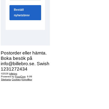
Postorder eller hämta.
Boka besök på
info@billebro.se. Swish
1231272434
©2026
billebro
Powered by
FozzCom
9.99
Sitekarta
Cookies
Köpvillkor