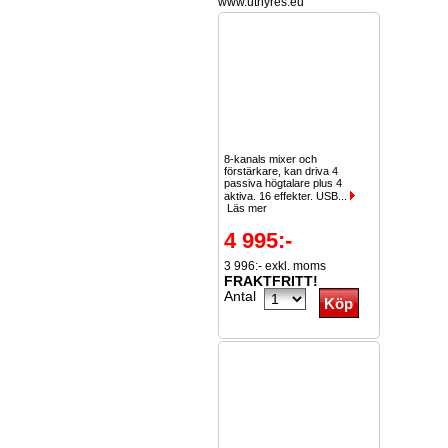
www.uthyres.eu
8-kanals mixer och
förstärkare, kan driva 4
passiva högtalare plus 4
aktiva. 16 effekter. USB...
Läs mer
4 995:-
3 996:- exkl. moms
FRAKTFRITT!
Antal