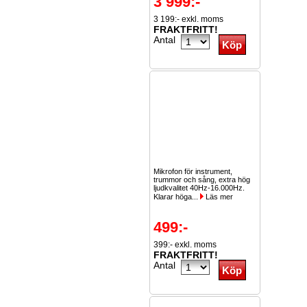
3 999:-
3 199:- exkl. moms
FRAKTFRITT!
Antal
Mikrofon för instrument,
trummor och sång, extra hög
ljudkvalitet 40Hz-16.000Hz.
Klarar höga...
Läs mer
499:-
399:- exkl. moms
FRAKTFRITT!
Antal