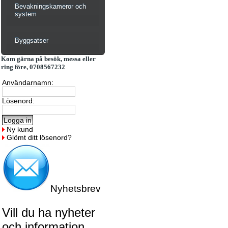
Bevakningskameror och
system
Byggsatser
Kom gärna på besök, messa eller
ring före, 0708567232
Användarnamn:
Lösenord:
Ny kund
Glömt ditt lösenord?
Nyhetsbrev
Vill du ha nyheter
och information