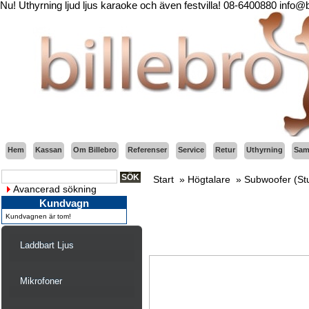
Nu! Uthyrning ljud ljus karaoke och även festvilla! 08-6400880 info@
Hem
Kassan
Om Billebro
Referenser
Service
Retur
Uthyrning
Sama
Start
»
Högtalare
»
Subwoofer (Stud
Avancerad sökning
Kundvagn
Kundvagnen är tom!
Laddbart Ljus
Mikrofoner