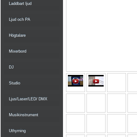
Laddbart ljud
Ljud och PA
Högtalare
Mixerbord
DJ
Studio
Ljus/Laser/LED/ DMX
Musikinstrument
Uthyrning