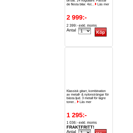
bil båt. 14 högtalare. Passar
de flesta bilar. 4st...
Läs mer
2 999:-
2 399:- exkl. moms
Antal
Klassisk gitarr, kombination
av metall- & nylonsträngar för
bästa ljud. 3 metall för lägre
toner...
Läs mer
1 295:-
1 036:- exkl. moms
FRAKTFRITT!
Antal