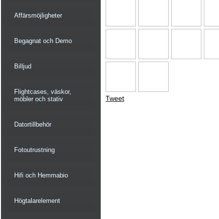
Affärsmöjligheter
Begagnat och Demo
Billjud
Flightcases, väskor,
Tweet
möbler och stativ
Datortillbehör
Fotoutrustning
Hifi och Hemmabio
Högtalarelement