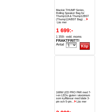
Mackie THUMP Series,
Rolling Speaker Bag for
Thump12A & Thump12BST
(Thump12A/BST Bag) ...
Läs mer
1 699:-
1 359:- exkl. moms
FRAKTFRITT!
Antal
168W LED PRO PAR med 7-
i-en LEDs gjuten i aluminium
som kylflänsar med både 3-
pin och 5-pin...
Läs mer