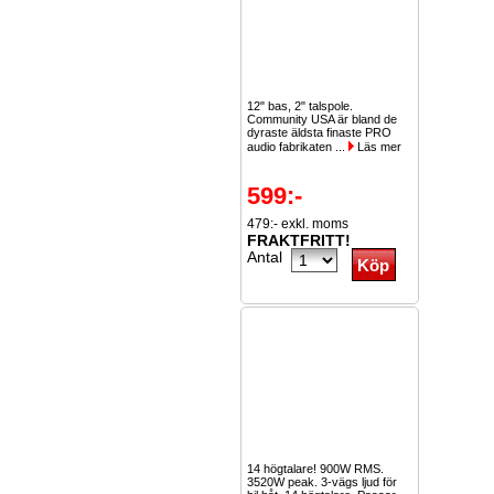
12" bas, 2" talspole.
Community USA är bland de
dyraste äldsta finaste PRO
audio fabrikaten ...
Läs mer
599:-
479:- exkl. moms
FRAKTFRITT!
Antal
14 högtalare! 900W RMS.
3520W peak. 3-vägs ljud för