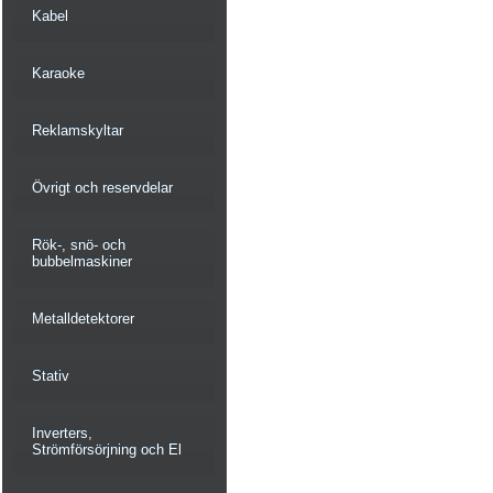
Kabel
Karaoke
Reklamskyltar
Övrigt och reservdelar
Rök-, snö- och
bubbelmaskiner
Metalldetektorer
Stativ
Inverters,
Strömförsörjning och El