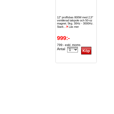
12" proffsbas 800W med 2,5"
ventilerad talspole och 50-oz
magnet. 5kg. 30Hz - 3000Hz.
Stark...
Läs mer
999:-
799:- exkl. moms
Antal