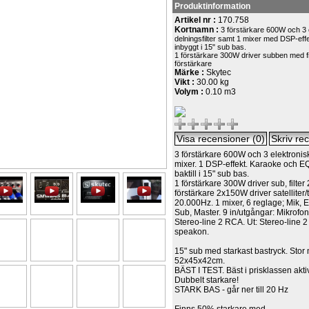
Produktinformation
Artikel nr :
170.758
Kortnamn :
3 förstärkare 600W och 3 
delningsfilter samt 1 mixer med DSP-ef
inbyggt i 15" sub bas.
1 förstärkare 300W driver subben med f
förstärkare
Märke :
Skytec
Vikt :
30.00 kg
Volym :
0.10 m3
3 förstärkare 600W och 3 elektronisk
mixer. 1 DSP-effekt. Karaoke och EQ.
baktill i 15" sub bas.
1 förstärkare 300W driver sub, filte
förstärkare 2x150W driver satelliter/t
20.000Hz. 1 mixer, 6 reglage; Mik, E
Sub, Master. 9 in/utgångar: Mikrofon 
Stereo-line 2 RCA. Ut: Stereo-line 
speakon.
15" sub med starkast bastryck. Stor
52x45x42cm.
BÄST I TEST. Bäst i prisklassen akti
Dubbelt starkare!
STARK BAS - går ner till 20 Hz