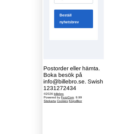
Postorder eller hämta.
Boka besök på
info@billebro.se. Swish
1231272434
©2026
billebro
Powered by
FozzCom
9.99
Sitekarta
Cookies
Köpvillkor