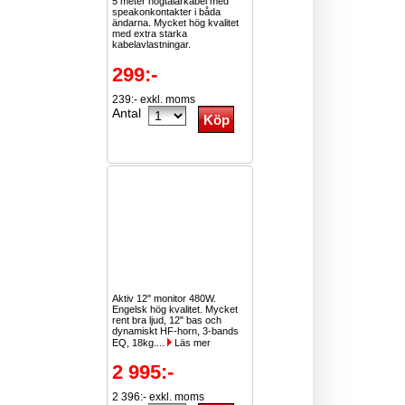
5 meter högtalarkabel med
speakonkontakter i båda
ändarna. Mycket hög kvalitet
med extra starka
kabelavlastningar.
299:-
239:- exkl. moms
Antal
Aktiv 12" monitor 480W.
Engelsk hög kvalitet. Mycket
rent bra ljud, 12" bas och
dynamiskt HF-horn, 3-bands
EQ, 18kg....
Läs mer
2 995:-
2 396:- exkl. moms