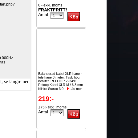
tart.php?
0:- exkl. moms
FRAKTFRITT!
Antal
20.000Hz
utas
Balanserad kabel XLR hane -
tele hane 3 meter. Tysk hög
, se längre ned
kvalitet. RELOOP 223491.
Reloop Kabel XLR M / 6,3 mm
Klinke Stereo 3,0...
Läs mer
219:-
175:- exkl. moms
Antal