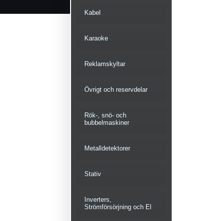
Kabel
Karaoke
Reklamskyltar
Övrigt och reservdelar
Rök-, snö- och
bubbelmaskiner
Metalldetektorer
Stativ
Inverters,
Strömförsörjning och El