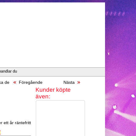
handlar du
ka de
Föregående
Nästa
Kunder köpte
även:
 ett år räntefritt