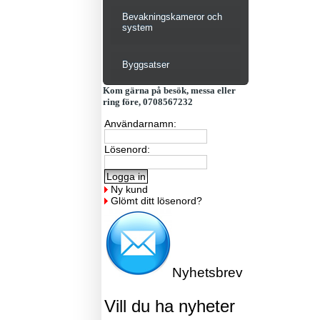
Bevakningskameror och
system
Byggsatser
Kom gärna på besök, messa eller
ring före, 0708567232
Användarnamn:
Lösenord:
Ny kund
Glömt ditt lösenord?
Nyhetsbrev
Vill du ha nyheter