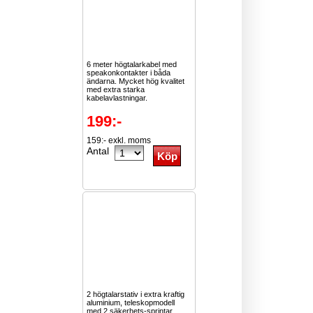
6 meter högtalarkabel med
speakonkontakter i båda
ändarna. Mycket hög kvalitet
med extra starka
kabelavlastningar.
199:-
159:- exkl. moms
Antal
2 högtalarstativ i extra kraftig
aluminium, teleskopmodell
med 2 säkerhets-sprintar,