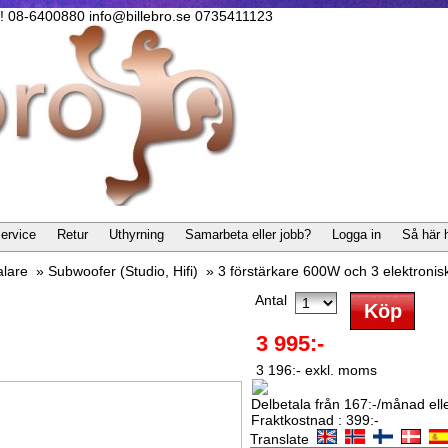
lla! 08-6400880 info@billebro.se 0735411123
ervice
Retur
Uthyrning
Samarbeta eller jobb?
Logga in
Så här 
alare
»
Subwoofer (Studio, Hifi)
»
3 förstärkare 600W och 3 elektronis
Antal
3 995:-
3 196:- exkl. moms
Delbetala från 167:-/månad eller
Fraktkostnad : 399:-
Translate