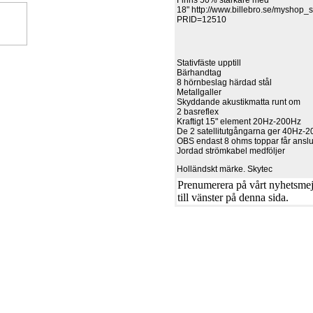
Finns 50% starkare med
18" http://www.billebro.se/myshop_s
PRID=12510
Stativfäste upptill
Bärhandtag
8 hörnbeslag härdad stål
Metallgaller
Skyddande akustikmatta runt om
2 basreflex
Kraftigt 15" element 20Hz-200Hz
De 2 satellitutgångarna ger 40Hz-
OBS endast 8 ohms toppar får ansl
Jordad strömkabel medföljer
Holländskt märke. Skytec
Prenumerera på vårt nyhetsmejl
till vänster på denna sida.