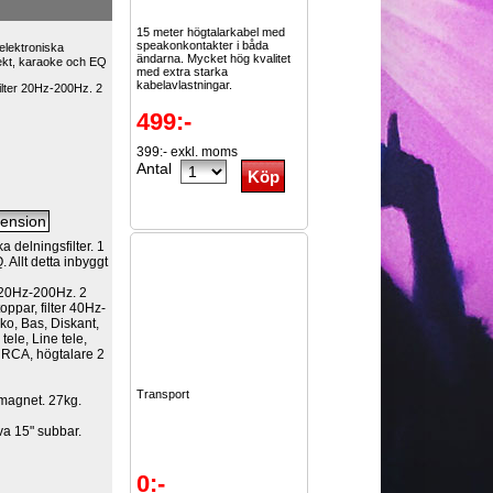
15 meter högtalarkabel med
speakonkontakter i båda
elektroniska
ändarna. Mycket hög kvalitet
fekt, karaoke och EQ
med extra starka
kabelavlastningar.
ilter 20Hz-200Hz. 2
499:-
399:- exkl. moms
Antal
a delningsfilter. 1
 Allt detta inbyggt
r 20Hz-200Hz. 2
oppar, filter 40Hz-
ko, Bas, Diskant,
tele, Line tele,
2 RCA, högtalare 2
Transport
 magnet. 27kg.
va 15" subbar.
0:-