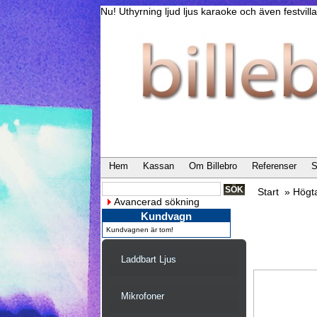
Nu! Uthyrning ljud ljus karaoke och även festvi
Hem
Kassan
Om Billebro
Referenser
S
Start
»
Högt
Avancerad sökning
Kundvagn
Kundvagnen är tom!
Laddbart Ljus
Mikrofoner