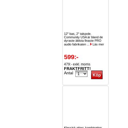
12" bas, 2" talspole.
Community USA är bland de
dyraste äldsta finaste PRO
audio fabrikaten ...
Läs mer
599:-
479:- exkl. moms
FRAKTFRITT!
Antal
Klassisk gitarr, kombination