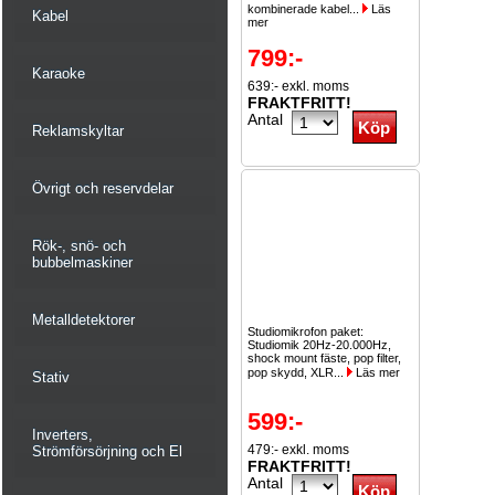
kombinerade kabel...
Läs
Kabel
mer
799:-
Karaoke
639:- exkl. moms
FRAKTFRITT!
Antal
Reklamskyltar
Övrigt och reservdelar
Rök-, snö- och
bubbelmaskiner
Metalldetektorer
Studiomikrofon paket:
Studiomik 20Hz-20.000Hz,
shock mount fäste, pop filter,
pop skydd, XLR...
Läs mer
Stativ
599:-
Inverters,
479:- exkl. moms
Strömförsörjning och El
FRAKTFRITT!
Antal