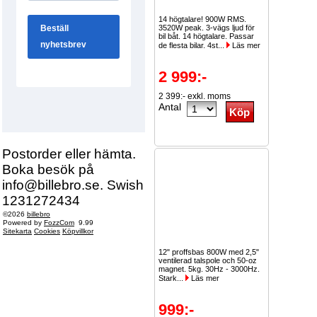
14 högtalare! 900W RMS.
3520W peak. 3-vägs ljud för
bil båt. 14 högtalare. Passar
de flesta bilar. 4st...
Läs mer
2 999:-
2 399:- exkl. moms
Antal
Postorder eller hämta.
Boka besök på
info@billebro.se. Swish
1231272434
©2026
billebro
Powered by
FozzCom
9.99
Sitekarta
Cookies
Köpvillkor
12" proffsbas 800W med 2,5"
ventilerad talspole och 50-oz
magnet. 5kg. 30Hz - 3000Hz.
Stark...
Läs mer
999:-