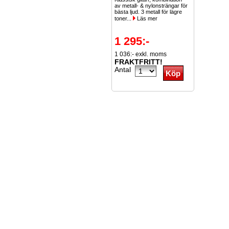
av metall- & nylonsträngar för
bästa ljud. 3 metall för lägre
toner...
Läs mer
1 295:-
1 036:- exkl. moms
FRAKTFRITT!
Antal