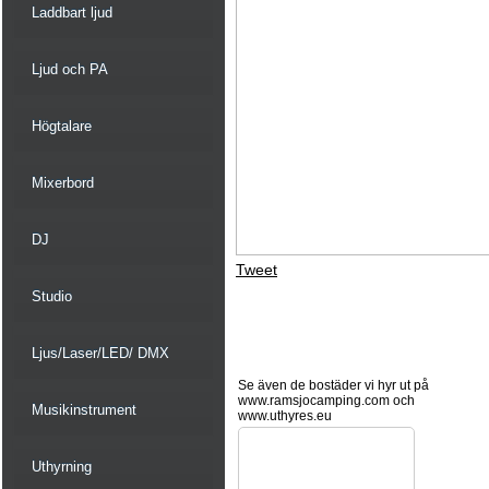
Laddbart ljud
Ljud och PA
Högtalare
Mixerbord
DJ
Tweet
Studio
Ljus/Laser/LED/ DMX
Se även de bostäder vi hyr ut på
www.ramsjocamping.com och
Musikinstrument
www.uthyres.eu
Uthyrning