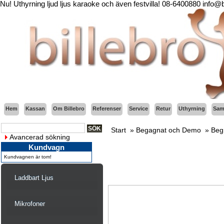
Nu! Uthyrning ljud ljus karaoke och även festvilla! 08-6400880 info@
Hem
Kassan
Om Billebro
Referenser
Service
Retur
Uthyrning
Sama
Start
»
Begagnat och Demo
»
Beg
Avancerad sökning
Kundvagn
Kundvagnen är tom!
Laddbart Ljus
Mikrofoner