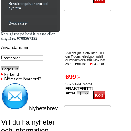
Bevakningskameror och
system
Byggsatser
Kom gärna på besök, messa eller
ring före, 0708567232
Användarnamn:
250 cm ljus-stativ med 100
cm T-bom, teleskopmodell i
Lösenord:
aluminium och stål. Max last
30 kg. Engelsk...
Läs mer
Ny kund
699:-
Glömt ditt lösenord?
559:- exkl. moms
FRAKTFRITT!
Antal
Nyhetsbrev
Vill du ha nyheter
och information