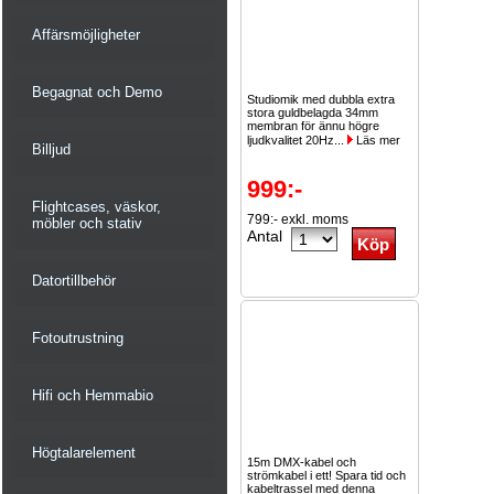
Affärsmöjligheter
Begagnat och Demo
Studiomik med dubbla extra
stora guldbelagda 34mm
membran för ännu högre
ljudkvalitet 20Hz...
Läs mer
Billjud
999:-
Flightcases, väskor,
799:- exkl. moms
möbler och stativ
Antal
Datortillbehör
Fotoutrustning
Hifi och Hemmabio
Högtalarelement
15m DMX-kabel och
strömkabel i ett! Spara tid och
kabeltrassel med denna