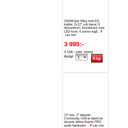
1500W ljud 30kg med EQ,
kablar, 2x12" sub basar, 6
diskanthorn, förstärkare med
LED-front, 4 stereo-ingå...
Läs mer
3 995:-
3 196:- exkl. moms
Antal
12" bas, 2" talspole.
Community USA är bland de
dyraste äldsta finaste PRO
audio fabrikaten ...
Läs mer