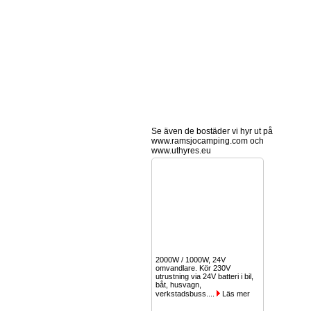
Se även de bostäder vi hyr ut på
www.ramsjocamping.com och
www.uthyres.eu
2000W / 1000W, 24V
omvandlare. Kör 230V
utrustning via 24V batteri i bil,
båt, husvagn,
verkstadsbuss....
Läs mer