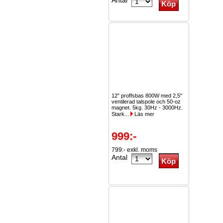
Antal
12" proffsbas 800W med 2,5"
ventilerad talspole och 50-oz
magnet. 5kg. 30Hz - 3000Hz.
Stark...
Läs mer
999:-
799:- exkl. moms
Antal