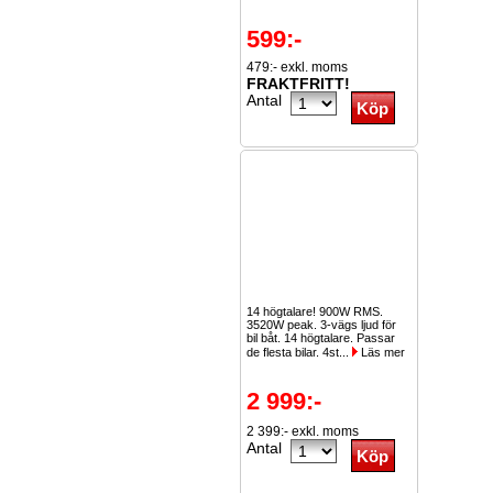
599:-
479:- exkl. moms
FRAKTFRITT!
Antal
14 högtalare! 900W RMS.
3520W peak. 3-vägs ljud för
bil båt. 14 högtalare. Passar
de flesta bilar. 4st...
Läs mer
2 999:-
2 399:- exkl. moms
Antal