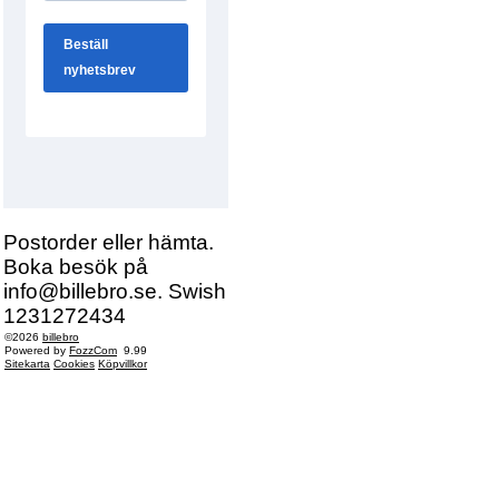
Postorder eller hämta.
Boka besök på
info@billebro.se. Swish
1231272434
©2026
billebro
Powered by
FozzCom
9.99
Sitekarta
Cookies
Köpvillkor