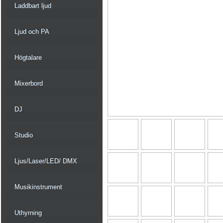
Laddbart ljud
Ljud och PA
Högtalare
Mixerbord
DJ
Studio
Ljus/Laser/LED/ DMX
Musikinstrument
Uthyrning