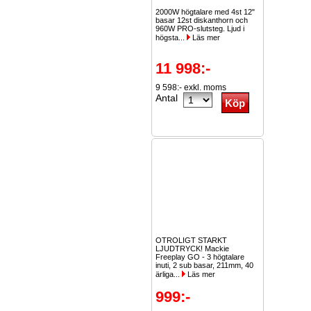
2000W högtalare med 4st 12"
basar 12st diskanthorn och
960W PRO-slutsteg. Ljud i
högsta...
Läs mer
11 998:-
9 598:- exkl. moms
Antal
OTROLIGT STARKT
LJUDTRYCK! Mackie
Freeplay GO - 3 högtalare
inuti, 2 sub basar, 211mm, 40
ärliga...
Läs mer
999:-