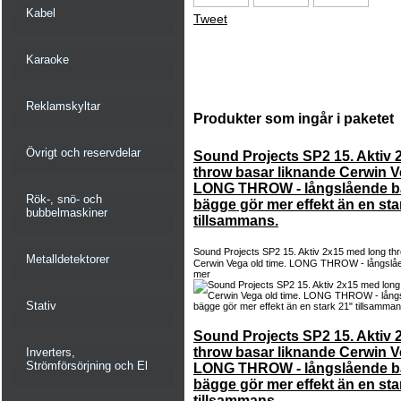
Kabel
Tweet
Karaoke
Reklamskyltar
Produkter som ingår i paketet
Övrigt och reservdelar
Sound Projects SP2 15. Aktiv 
throw basar liknande Cerwin V
LONG THROW - långslående b
Rök-, snö- och
bägge gör mer effekt än en sta
bubbelmaskiner
tillsammans.
Sound Projects SP2 15. Aktiv 2x15 med long th
Metalldetektorer
Cerwin Vega old time. LONG THROW - långslåe
mer
Stativ
Sound Projects SP2 15. Aktiv 
throw basar liknande Cerwin V
Inverters,
Strömförsörjning och El
LONG THROW - långslående b
bägge gör mer effekt än en sta
tillsammans.