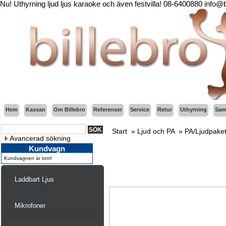
Nu! Uthyrning ljud ljus karaoke och även festvilla! 08-6400880 info@
Hem
Kassan
Om Billebro
Referenser
Service
Retur
Uthyrning
Sama
Start
»
Ljud och PA
»
PA/Ljudpake
Avancerad sökning
Kundvagn
Kundvagnen är tom!
Laddbart Ljus
Mikrofoner