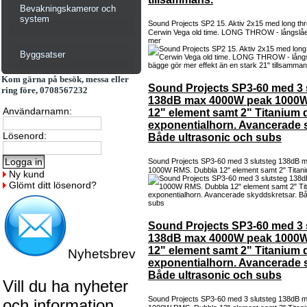
Bevakningskameror och
system
Sound Projects SP2 15. Aktiv 2x15 med long th
Cerwin Vega old time. LONG THROW - långslåe
mer
Byggsatser
Kom gärna på besök, messa eller
Sound Projects SP3-60 med 3 
ring före, 0708567232
138dB max 4000W peak 1000W
Användarnamn:
12" element samt 2" Titanium d
exponentialhorn. Avancerade 
Lösenord:
Både ultrasonic och subs
Sound Projects SP3-60 med 3 slutsteg 138dB
1000W RMS. Dubbla 12" element samt 2" Titani
Ny kund
Glömt ditt lösenord?
Sound Projects SP3-60 med 3 
138dB max 4000W peak 1000W
12" element samt 2" Titanium d
Nyhetsbrev
exponentialhorn. Avancerade 
Både ultrasonic och subs
Vill du ha nyheter
Sound Projects SP3-60 med 3 slutsteg 138dB
och information