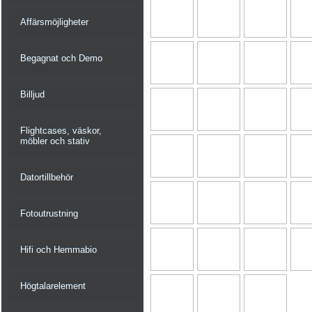
Affärsmöjligheter
Begagnat och Demo
Billjud
Flightcases, väskor,
möbler och stativ
Datortillbehör
Fotoutrustning
Hifi och Hemmabio
Högtalarelement