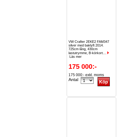
VW Crafter 2EKE2 FAM347
silver med baklyft 2014.
725cm lång, 430cm
lastutrymme, B-körkort....
Läs mer
175 000:-
175 000:- exkl. moms
Antal