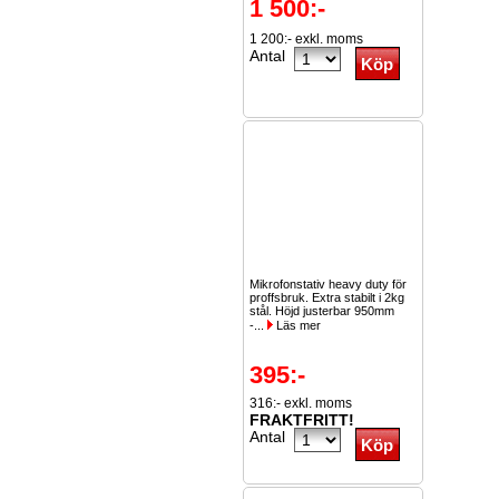
1 500:-
1 200:- exkl. moms
Antal
Mikrofonstativ heavy duty för
proffsbruk. Extra stabilt i 2kg
stål. Höjd justerbar 950mm
-...
Läs mer
395:-
316:- exkl. moms
FRAKTFRITT!
Antal