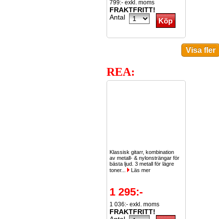
799:- exkl. moms
FRAKTFRITT!
Antal
REA:
Klassisk gitarr, kombination
av metall- & nylonsträngar för
bästa ljud. 3 metall för lägre
toner...
Läs mer
1 295:-
1 036:- exkl. moms
FRAKTFRITT!