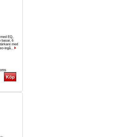
g med EQ,
b basar, 6
stärkare med
eo-ingå...
moms