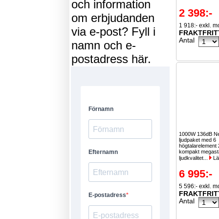
och information
2 398:-
om erbjudanden
1 918:- exkl. 
via e-post? Fyll i
FRAKTFRIT
Antal
namn och e-
postadress här.
1000W 136dB N
ljudpaket med 6
högtalarelement 
kompakt megast
ljudkvalitet...
Lä
6 995:-
5 596:- exkl. 
FRAKTFRIT
Antal