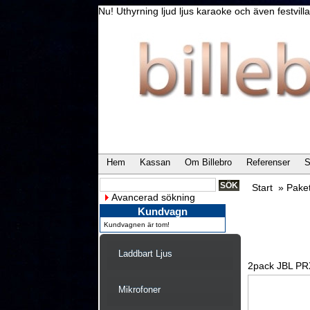
Nu! Uthyrning ljud ljus karaoke och även festvi
Hem
Kassan
Om Billebro
Referenser
S
Start
»
Paket
Avancerad sökning
Kundvagn
Kundvagnen är tom!
Laddbart Ljus
2pack JBL PR
Mikrofoner