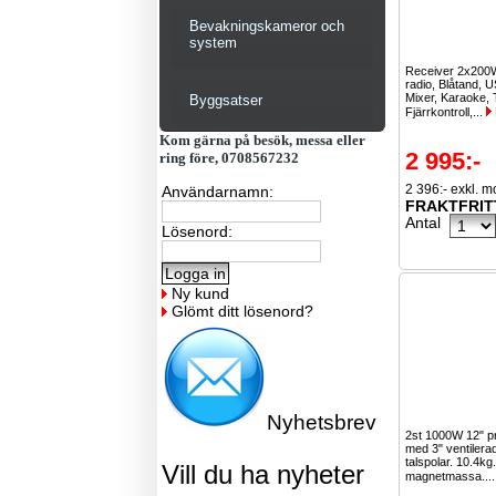
Bevakningskameror och
system
Receiver 2x20
radio, Blåtand, 
Mixer, Karaoke, 
Byggsatser
Fjärrkontroll,...
Kom gärna på besök, messa eller
2 995:-
ring före, 0708567232
2 396:- exkl. 
Användarnamn:
FRAKTFRIT
Antal
Lösenord:
Ny kund
Glömt ditt lösenord?
Nyhetsbrev
2st 1000W 12" p
med 3" ventile
talspolar. 10.4kg
Vill du ha nyheter
magnetmassa...