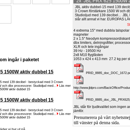
2x JBL PRX 625 1500W ak
JBL aktiv dubbel-15 med 139 deci
3 Crown förstärkare 1500 W och db
Studioljud med 139 decibel... JB
slår allt annat vi har. EUROPAS L
S
4 extrema 15" med dubbla talspola
magneter
2 x 1.5" Neodym kompressordiskan
dbx limiters, delningsfilter, processo
XLR och tele ingångar
39 Hz - 19500 Hz
2x8 M10 flygfästen
1053 x 424 x 413 mm 27.2 kg per s
om ingår i paketet
5 1500W aktiv dubbel 15
PRID_8885_doc_DOC_1672.p
15 med 139 decibel - bestyckad med 3 Crown
W och dbx processorer. Studioljud med...
Läs mer
http://www.jblpro.com/BackOffice/Pro
5 1500W aktiv dubbel 15
PRID_8885_doc_JBL_PRX625_
JBL står för ljudkvalitet som ingen
15 med 139 decibel - bestyckad med 3 Crown
jämför.
W och dbx processorer. Studioljud med...
Läs mer
Prenumerera på vårt nyhetsmejl
till vänster på denna sida.
der vi hyr ut på