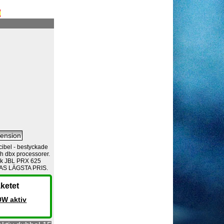
ibel - bestyckade
h dbx processorer.
ack JBL PRX 625
OPAS LÄGSTA PRIS.
ketet
0W aktiv