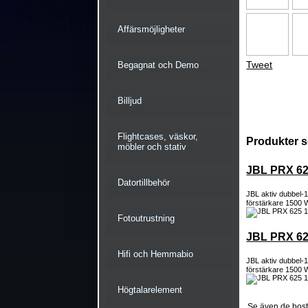
Affärsmöjligheter
Tweet
Begagnat och Demo
Billjud
Flightcases, väskor,
Produkter s
möbler och stativ
JBL PRX 62
Datortillbehör
JBL aktiv dubbel-
förstärkare 1500 
Fotoutrustning
JBL PRX 62
Hifi och Hemmabio
JBL aktiv dubbel-
förstärkare 1500 
Högtalarelement
Se även de bostä