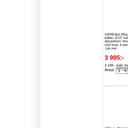
1500W ljud 30k
kablar, 2x12" su
diskanthorn, för
LED-front, 4 ster
Läs mer
3 995:-
3 196:- exkl. 
Antal