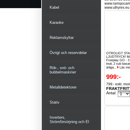
www.ramsjocam
Kabel
www.uthyres.eu
Karaoke
Reklamskyltar
Övrigt och reservdelar
OTROLIGT ST
LJUDTRYCK! Ma
Freeplay GO - 3
inuti, 2 sub bas
Rök-, snö- och
ärliga...
Läs me
bubbelmaskiner
999:-
799:- exkl. mo
Metalldetektorer
FRAKTFRIT
Antal
Stativ
Inverters,
Strömförsörjning och El