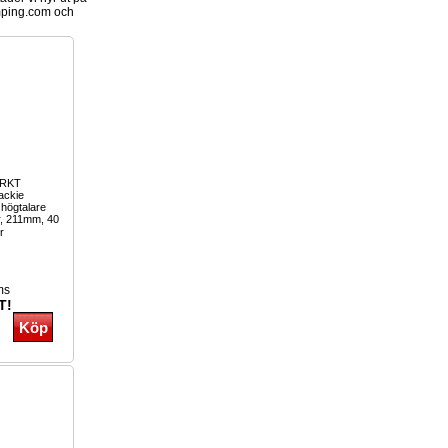
ping.com och
ARKT
ckie
 högtalare
ar, 211mm, 40
r
ms
T!