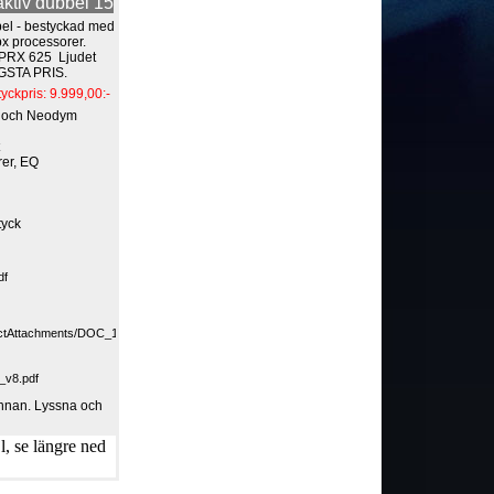
tiv dubbel 15
bel - bestyckad med
x processorer.
L PRX 625 Ljudet
ÄGSTA PRIS.
tyckpris: 9.999,00:-
r och Neodym
t
rer, EQ
tyck
df
ductAttachments/DOC_1672.pdf
v8.pdf
 annan. Lyssna och
, se längre ned