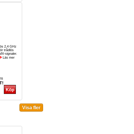
lös 2,4 GHz
ör trådlös
MX-signaler.
.
Läs mer
ms
T!