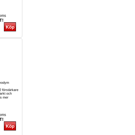
moms
T!
eodym
2 förstärkare
arkt och
s mer
moms
T!