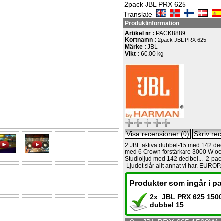
2pack JBL PRX 625
Translate
Produktinformation
Artikel nr :
PACK8889
Kortnamn :
2pack JBL PRX 625
Märke :
JBL
Vikt :
60.00 kg
2 JBL aktiva dubbel-15 med 142 dec
med 6 Crown förstärkare 3000 W oc
Studioljud med 142 decibel... 2-p
Ljudet slår allt annat vi har. EUR
Produkter som ingår i pa
2x JBL PRX 625 150
dubbel 15