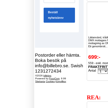
Lättanvänd, tråd
DMX mottagare f
mottagning av D
Ett genombrott..
Postorder eller hämta.
699:-
Boka besök på
559:- exkl. mo
info@billebro.se. Swish
FRAKTFRIT
1231272434
Antal
©2026
billebro
Powered by
FozzCom
9.99
Sitekarta
Cookies
Köpvillkor
REA: