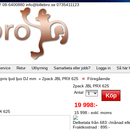
lla! 08-6400880 info@billebro.se 0735411123
ervice
Retur
Uthyrning
Samarbeta eller jobb?
Logga in
Så här 
pris ljud ljus DJ mm
»
2pack JBL PRX 625
Föregående
2pack JBL PRX 625
Antal
19 998:-
X 625
15 998:- exkl. moms
Delbetala från 683:-/månad eller
Fraktkostnad : 895:-