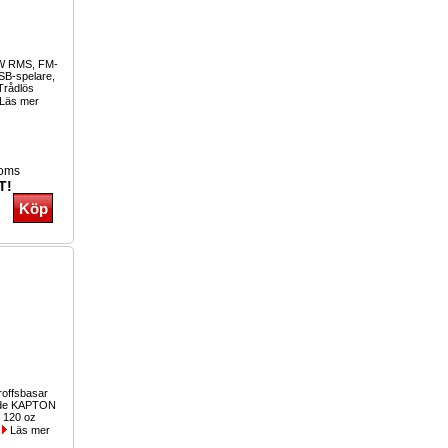
0W RMS, FM-
USB-spelare,
Trådlös
Läs mer
moms
T!
roffsbasar
rade KAPTON
. 120 oz
.
Läs mer