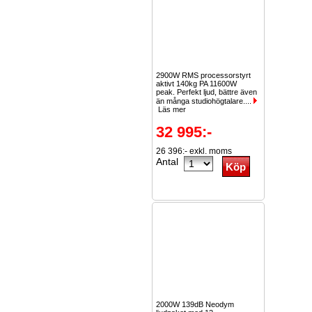
2900W RMS processorstyrt
aktivt 140kg PA 11600W
peak. Perfekt ljud, bättre även
än många studiohögtalare....
Läs mer
32 995:-
26 396:- exkl. moms
Antal
2000W 139dB Neodym