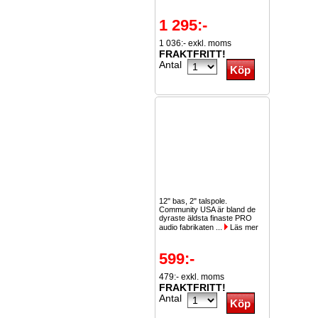
1 295:-
1 036:- exkl. moms
FRAKTFRITT!
Antal
12" bas, 2" talspole.
Community USA är bland de
dyraste äldsta finaste PRO
audio fabrikaten ...
Läs mer
599:-
479:- exkl. moms
FRAKTFRITT!
Antal