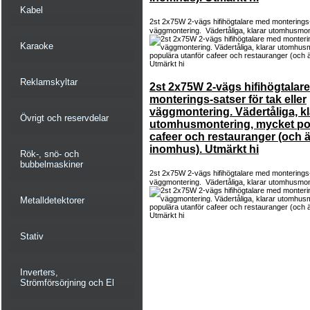
Kabel
2st 2x75W 2-vägs hifihögtalare med monterings-s
väggmontering. Vädertåliga, klarar utomhusmont
Karaoke
Reklamskyltar
2st 2x75W 2-vägs hifihögtalar
monterings-satser för tak eller
väggmontering. Vädertåliga, kl
Övrigt och reservdelar
utomhusmontering, mycket po
cafeer och restauranger (och 
inomhus). Utmärkt hi
Rök-, snö- och
bubbelmaskiner
2st 2x75W 2-vägs hifihögtalare med monterings-s
väggmontering. Vädertåliga, klarar utomhusmont
Metalldetektorer
Stativ
Inverters,
Strömförsörjning och El