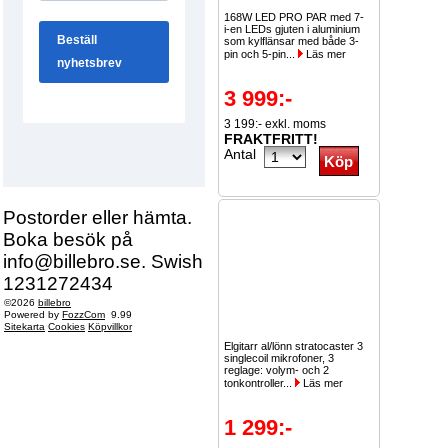
168W LED PRO PAR med 7-
i-en LEDs gjuten i aluminium
som kylflänsar med både 3-
pin och 5-pin...
Läs mer
3 999:-
3 199:- exkl. moms
FRAKTFRITT!
Antal
Postorder eller hämta.
Boka besök på
info@billebro.se. Swish
1231272434
©2026
billebro
Powered by
FozzCom
9.99
Sitekarta
Cookies
Köpvillkor
Elgitarr al/lönn stratocaster 3
singlecoil mikrofoner, 3
reglage: volym- och 2
tonkontroller...
Läs mer
1 299:-