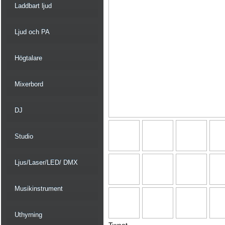
Laddbart ljud
Ljud och PA
Högtalare
Mixerbord
DJ
Studio
Ljus/Laser/LED/ DMX
Musikinstrument
Uthyrning