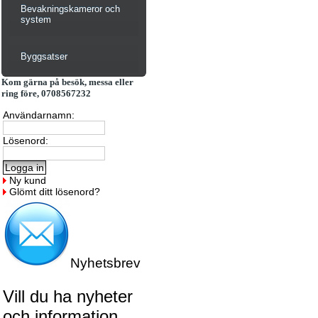
Bevakningskameror och
system
Byggsatser
Kom gärna på besök, messa eller
ring före, 0708567232
Användarnamn:
Lösenord:
Ny kund
Glömt ditt lösenord?
Nyhetsbrev
Vill du ha nyheter
och information