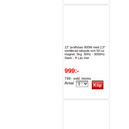
12" proffsbas 800W med 2,5"
ventilerad talspole och 50-oz
magnet. 5kg. 30Hz - 3000Hz.
Stark...
Läs mer
999:-
799:- exkl. moms
Antal