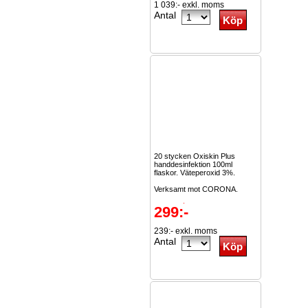
1 039:- exkl. moms
Antal
20 stycken Oxiskin Plus
handdesinfektion 100ml
flaskor. Väteperoxid 3%.
Verksamt mot CORONA.
Kostar...
Läs mer
299:-
239:- exkl. moms
Antal