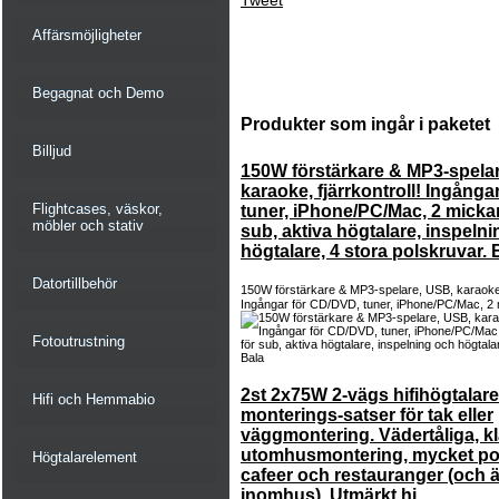
Tweet
Affärsmöjligheter
Begagnat och Demo
Produkter som ingår i paketet
Billjud
150W förstärkare & MP3-spela
karaoke, fjärrkontroll! Ingång
Flightcases, väskor,
tuner, iPhone/PC/Mac, 2 mickar
möbler och stativ
sub, aktiva högtalare, inspeln
högtalare, 4 stora polskruvar. 
Datortillbehör
150W förstärkare & MP3-spelare, USB, karaoke, 
Ingångar för CD/DVD, tuner, iPhone/PC/Mac, 2 m
Fotoutrustning
2st 2x75W 2-vägs hifihögtalar
Hifi och Hemmabio
monterings-satser för tak eller
väggmontering. Vädertåliga, kl
utomhusmontering, mycket po
Högtalarelement
cafeer och restauranger (och 
inomhus). Utmärkt hi