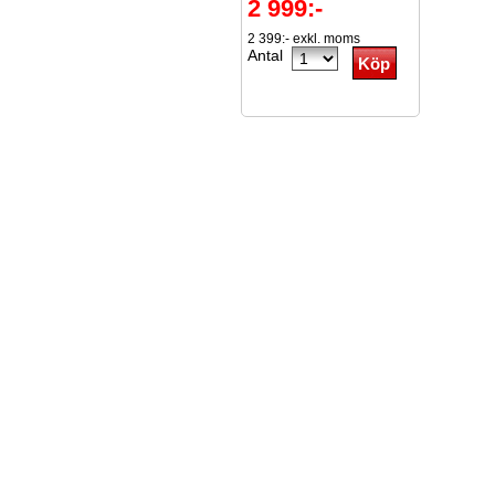
2 999:-
2 399:- exkl. moms
Antal