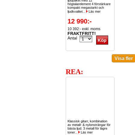
ljudpaket med 12
högtalarelement 4 förstärkare
kompakt megastarkt och
ljudkvalitet...
Läs mer
12 990:-
10 392:- exkl. moms
FRAKTFRITT!
Antal
REA:
Klassisk gitarr, kombination
av metall- & nylonsträngar för
bästa ljud. 3 metall för lägre
toner...
Läs mer