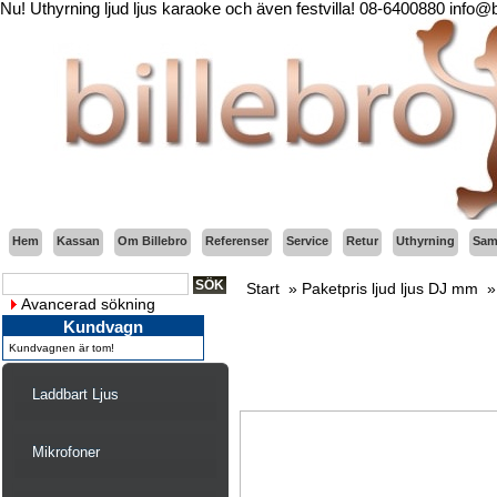
Nu! Uthyrning ljud ljus karaoke och även festvilla! 08-6400880 info@
Hem
Kassan
Om Billebro
Referenser
Service
Retur
Uthyrning
Sama
Start
»
Paketpris ljud ljus DJ mm
Avancerad sökning
Kundvagn
Kundvagnen är tom!
Laddbart Ljus
Mikrofoner