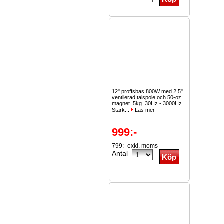
12" proffsbas 800W med 2,5"
ventilerad talspole och 50-oz
magnet. 5kg. 30Hz - 3000Hz.
Stark...
Läs mer
999:-
799:- exkl. moms
Antal