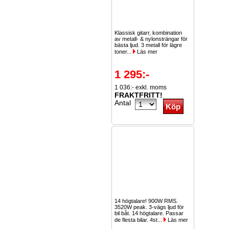
Klassisk gitarr, kombination
av metall- & nylonsträngar för
bästa ljud. 3 metall för lägre
toner...
Läs mer
1 295:-
1 036:- exkl. moms
FRAKTFRITT!
Antal
14 högtalare! 900W RMS.
3520W peak. 3-vägs ljud för
bil båt. 14 högtalare. Passar
de flesta bilar. 4st...
Läs mer