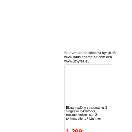
Se även de bostäder vi hyr ut på
www.ramsjocamping.com och
www.uthyres.eu
Elgitarr al/lönn stratocaster 3
singlecoil mikrofoner, 3
reglage: volym- och 2
tonkontroller...
Läs mer
1 299:-