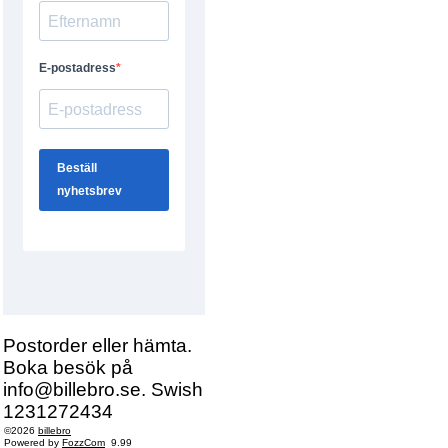
Postorder eller hämta.
Boka besök på
info@billebro.se. Swish
1231272434
©2026
billebro
Powered by
FozzCom
9.99