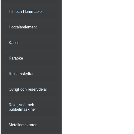
Hifi och Hemmabio
Högtalarelement
Kabel
Karaoke
Reklamskyltar
Övrigt och reservdelar
Rök-, snö- och
bubbelmaskiner
Metalldetektorer