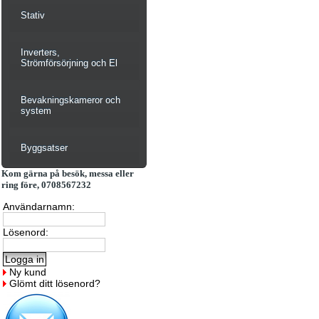
Stativ
Inverters,
Strömförsörjning och El
Bevakningskameror och
system
Byggsatser
Kom gärna på besök, messa eller
ring före, 0708567232
Användarnamn:
Lösenord:
Ny kund
Glömt ditt lösenord?