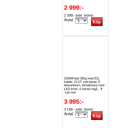
2 999:-
2 399:- exkl. moms
Antal
1500W ljud 30kg med EQ,
kablar, 2x12" sub basar, 6
diskanthorn, förstärkare med
LED-front, 4 stereo-ingå...
Läs mer
3 995:-
3 196:- exkl. moms
Antal