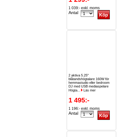
1 039:- exkl. moms
Antal
2 aktiva 5.25"
blåtandshögtalare 160W för
hemmastudio eller bedroom
DJ med USB mediaspelare
Högta...
Läs mer
1 495:-
1 196:- exkl. moms
Antal