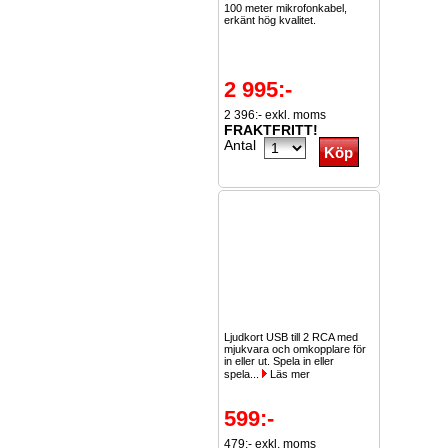
100 meter mikrofonkabel,
erkänt hög kvalitet.
2 995:-
2 396:- exkl. moms
FRAKTFRITT!
Antal
Ljudkort USB till 2 RCA med
mjukvara och omkopplare för
in eller ut. Spela in eller
spela...
Läs mer
599:-
479:- exkl. moms