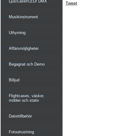
Ljus/Laser/LED/ DMX
Tweet
Musikinstrument
Uthyrning
Affärsmöjligheter
Begagnat och Demo
Billjud
Flightcases, väskor,
möbler och stativ
Datortillbehör
Fotoutrustning