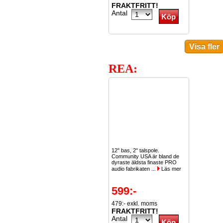
FRAKTFRITT!
Antal
REA:
12" bas, 2" talspole.
Community USA är bland de
dyraste äldsta finaste PRO
audio fabrikaten ...
Läs mer
599:-
479:- exkl. moms
FRAKTFRITT!
Antal