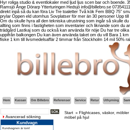
Hyr roliga studio & eventlokaler med ljud ljus scen bar och boende.
Ramsjö Ånge Dörarp Ytterturingen Hedsjö info@billebro.se 073541
direkt inpå så du kan föra Liv Tre toaletter Två kök Fem BBQ 75" sma
prylar Öppen eld utomhus Sovplatser för mer än 30 personer Upp till 
Om du skulle hyra all den tekniska utrustning som ingår så skulle du b
allting som finns i fastigheten som inventarier och liknande som d
trädgård Lastkaj som du också kan använda för nöje Du har tre olika 
uppifrån balkongen Du kan även använda taket om du vill Bara 1 km fr
fiske 1 km till livsmedelsaffär 2 timmar från Stockholm 14 mil 50% ra
Hem
Kassan
Om Billebro
Referenser
Service
Retur
Uthyrning
Sama
Start
»
Flightcases, väskor, möbler 
Avancerad sökning
möbel på hjul
Kundvagn
Kundvagnen är tom!