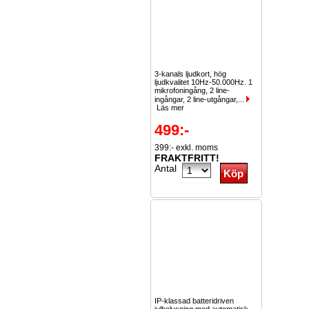
3-kanals ljudkort, hög
ljudkvalitet 10Hz-50.000Hz. 1
mikrofoningång, 2 line-
ingångar, 2 line-utgångar,...
Läs mer
499:-
399:- exkl. moms
FRAKTFRITT!
Antal
IP-klassad batteridriven