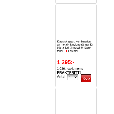
Klassisk gitarr, kombination
av metall- & nylonsträngar för
bästa ljud. 3 metall för lägre
toner...
Läs mer
1 295:-
1 036:- exkl. moms
FRAKTFRITT!
Antal