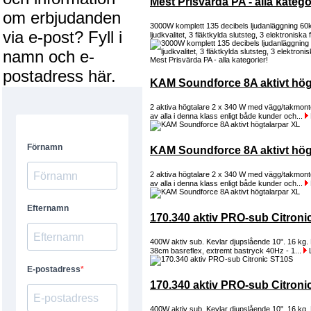
Mest Prisvärda PA - alla katego
om erbjudanden
3000W komplett 135 decibels ljudanläggning 60
via e-post? Fyll i
ljudkvalitet, 3 fläktkylda slutsteg, 3 elektroniska fi
namn och e-
postadress här.
KAM Soundforce 8A aktivt hög
2 aktiva högtalare 2 x 340 W med vägg/takmonte
av alla i denna klass enligt både kunder och...
KAM Soundforce 8A aktivt hög
2 aktiva högtalare 2 x 340 W med vägg/takmonte
av alla i denna klass enligt både kunder och...
170.340 aktiv PRO-sub Citron
400W aktiv sub. Kevlar djupslående 10". 16 kg.
38cm basreflex, extremt bastryck 40Hz - 1...
170.340 aktiv PRO-sub Citron
400W aktiv sub. Kevlar djupslående 10". 16 kg.