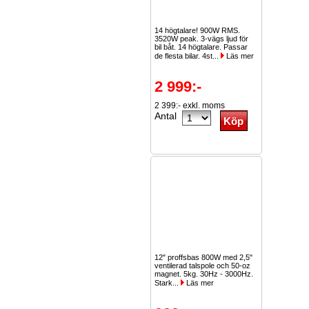
14 högtalare! 900W RMS.
3520W peak. 3-vägs ljud för
bil båt. 14 högtalare. Passar
de flesta bilar. 4st...
Läs mer
2 999:-
2 399:- exkl. moms
Antal
12" proffsbas 800W med 2,5"
ventilerad talspole och 50-oz
magnet. 5kg. 30Hz - 3000Hz.
Stark...
Läs mer