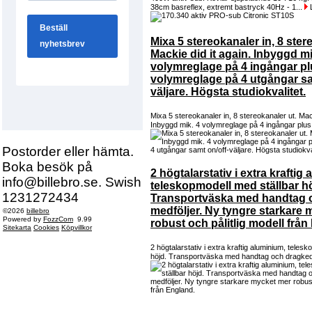
38cm basreflex, extremt bastryck 40Hz - 1...
Mixa 5 stereokanaler in, 8 ster
Mackie did it again. Inbyggd mi
volymreglage på 4 ingångar pl
volymreglage på 4 utgångar sa
väljare. Högsta studiokvalitet.
Mixa 5 stereokanaler in, 8 stereokanaler ut. Mack
Inbyggd mik. 4 volymreglage på 4 ingångar plus
Postorder eller hämta.
Boka besök på
2 högtalarstativ i extra kraftig
info@billebro.se. Swish
teleskopmodell med ställbar hö
1231272434
Transportväska med handtag 
medföljer. Ny tyngre starkare
©2026
billebro
Powered by
FozzCom
9.99
robust och pålitlig modell från
Sitekarta
Cookies
Köpvillkor
2 högtalarstativ i extra kraftig aluminium, teles
höjd. Transportväska med handtag och dragked