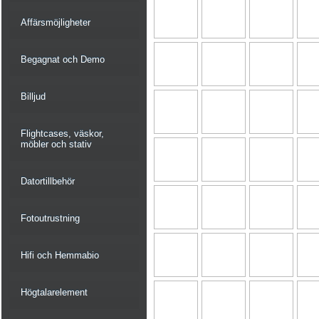
Affärsmöjligheter
Begagnat och Demo
Billjud
Flightcases, väskor,
möbler och stativ
Datortillbehör
Fotoutrustning
Hifi och Hemmabio
Högtalarelement