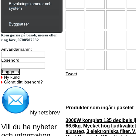
Bevakningskameror och
system
Byggsatser
Kom gärna på besök, messa eller
ring före, 0708567232
Användarnamn:
Lösenord:
Tweet
Ny kund
Glömt ditt lösenord?
Produkter som ingår i paketet
Nyhetsbrev
3000W komplett 135 decibels 
Vill du ha nyheter
66.6kg. Mycket hög ljudkvalitet,
slutsteg, 3 elektroniska filter. 
och information