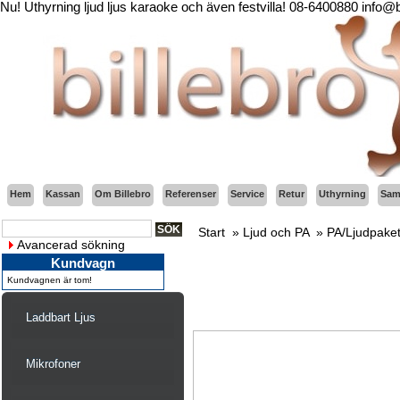
Nu! Uthyrning ljud ljus karaoke och även festvilla! 08-6400880 info@
Hem
Kassan
Om Billebro
Referenser
Service
Retur
Uthyrning
Sama
Start
»
Ljud och PA
»
PA/Ljudpake
Avancerad sökning
Kundvagn
Kundvagnen är tom!
Laddbart Ljus
Mikrofoner