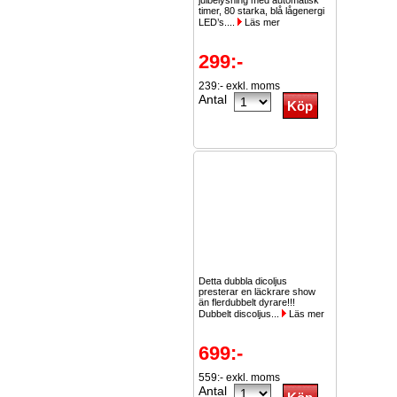
julbelysning med automatisk
timer, 80 starka, blå lågenergi
LED’s....
Läs mer
299:-
239:- exkl. moms
Antal
Detta dubbla dicoljus
presterar en läckrare show
än flerdubbelt dyrare!!!
Dubbelt discoljus...
Läs mer
699:-
559:- exkl. moms
Antal