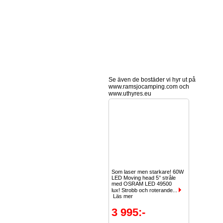
Se även de bostäder vi hyr ut på
www.ramsjocamping.com och
www.uthyres.eu
Som laser men starkare! 60W
LED Moving head 5° stråle
med OSRAM LED 49500
lux! Strobb och roterande...
Läs mer
3 995:-