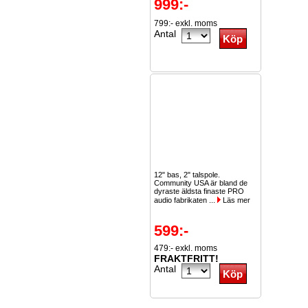
999:-
799:- exkl. moms
Antal
12" bas, 2" talspole.
Community USA är bland de
dyraste äldsta finaste PRO
audio fabrikaten ...
Läs mer
599:-
479:- exkl. moms
FRAKTFRITT!
Antal