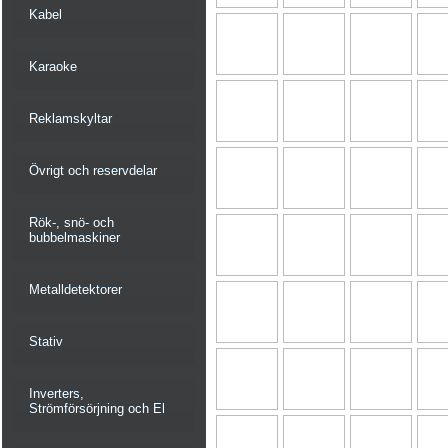
Kabel
Karaoke
Reklamskyltar
Övrigt och reservdelar
Rök-, snö- och
bubbelmaskiner
Metalldetektorer
Stativ
Inverters,
Strömförsörjning och El