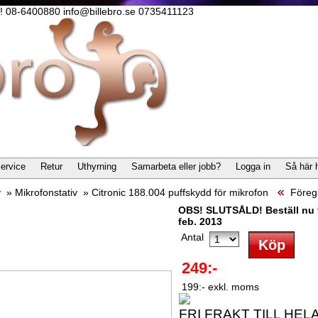
lla! 08-6400880 info@billebro.se 0735411123
ervice
Retur
Uthyrning
Samarbeta eller jobb?
Logga in
Så här 
v
»
Mikrofonstativ
»
Citronic 188.004 puffskydd för mikrofon
Föreg
OBS! SLUTSÅLD! Beställ nu f
feb. 2013
Antal
249:-
199:- exkl. moms
FRI FRAKT TILL HEL