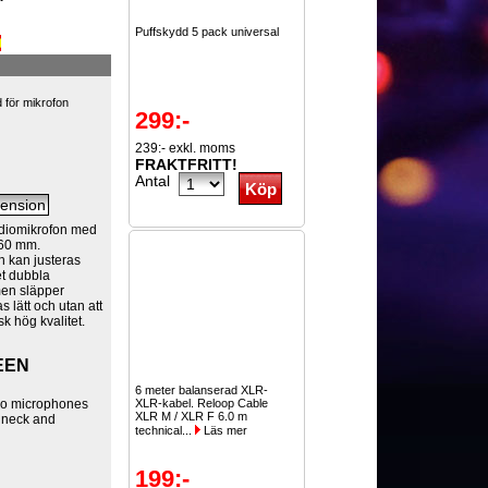
Puffskydd 5 pack universal
 för mikrofon
299:-
239:- exkl. moms
FRAKTFRITT!
Antal
udiomikrofon med
 460 mm.
ch kan justeras
et dubbla
men släpper
lätt och utan att
k hög kvalitet.
EEN
6 meter balanserad XLR-
dio microphones
XLR-kabel. Reloop Cable
XLR M / XLR F 6.0 m
e neck and
technical...
Läs mer
199:-