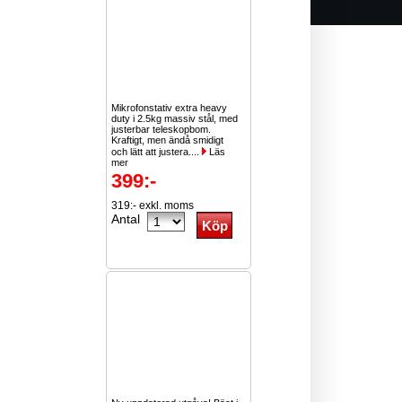
Mikrofonstativ extra heavy
duty i 2.5kg massiv stål, med
justerbar teleskopbom.
Kraftigt, men ändå smidigt
och lätt att justera....
Läs
mer
399:-
319:- exkl. moms
Antal