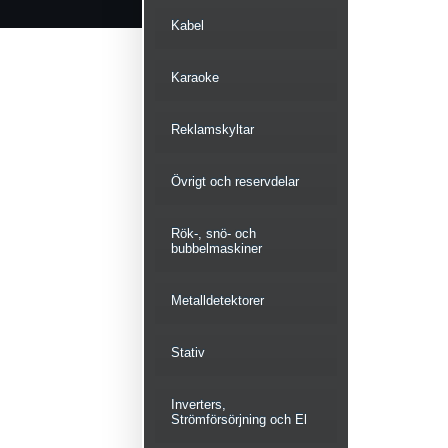
Kabel
Karaoke
Reklamskyltar
Övrigt och reservdelar
Rök-, snö- och
bubbelmaskiner
Metalldetektorer
Stativ
Inverters,
Strömförsörjning och El