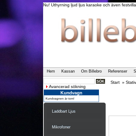
Nu! Uthyrning ljud ljus karaoke och även festvi
Hem
Kassan
Om Billebro
Referenser
S
Start
»
Stati
Avancerad sökning
Kundvagn
Kundvagnen är tom!
Laddbart Ljus
Mikrofoner