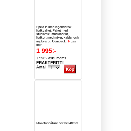
Spela in med legendarisk
ljudkvalitet. Paket med
studiomik, studiohörlur,
ljudkort med mixer, kablar och
mjukvaror. Compact...
Läs
mer
1 995:-
1 596:- exkl. moms
FRAKTFRITT!
Antal
Mikrofonhållare flexibel 40mm