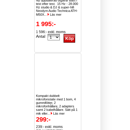
Ny uppdaterad utgåva! Bäst i
test efter test. 15 Hz - 28.000
Hz studio & DJ & super-hifi
Neodym Audio Technica ATH-
M50X...
Läs mer
1 995:-
1 596:- exkl. moms
Antal
Kompakt dubbelt
mikrofonstativ med 1 bom, 4
gummifötter, 2
mikrofonhållare, 2 adapters
samt 2 kabelhållare. Sätt på 1
mik eller...
Läs mer
299:-
239:- exkl. moms