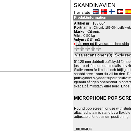
SKANDINAVIEN
Translate
Produktinformation
Artikel nr :
188.004
Kortnamn :
Citronic 188.004 puffskydd
Märke :
Citronic
Vikt :
0.50 kg
Volym :
0.01 m3
Läs mer på tillverkarens hemsida
5" 125 mm dubbelt puffskydd för st
justerbart lättmonterat metallstativ
Stativarmen är flexibel och böjlig o
snabbt precis som du vill ha den. D
puffskyddet skyddar supereffektivt 
igenom sången obehindrat. Monteras 
skada på mikstativ eller bord. Engels
MICROPHONE POP SCR
Round pop screen for use with stu
attached to a mic stand by a flexibl
adjustable for optimum positioning.
188.004UK