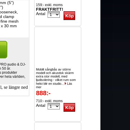
mm (5")
159:- exkl. moms
")
FRAKTFRITT!
gooseneck,
Antal
nd clamp
-fine mesh
 x 30 mm
 PRO audio & DJ-
n 50 år.
Mobilt sångbås av större
s produkter
modell och akustisk skärm
ver hela världen,
extra stor modell, med
ljudisolering - vilket rum som
helst blir en studio...
Läs
, se längre ned
mer
888:-
710:- exkl. moms
Antal