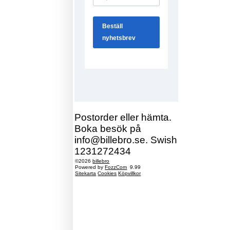
Postorder eller hämta.
Boka besök på
info@billebro.se. Swish
1231272434
©2026
billebro
Powered by
FozzCom
9.99
Sitekarta
Cookies
Köpvillkor