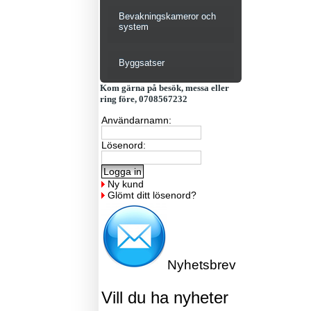
Bevakningskameror och
system
Byggsatser
Kom gärna på besök, messa eller
ring före, 0708567232
Användarnamn:
Lösenord:
Ny kund
Glömt ditt lösenord?
Nyhetsbrev
Vill du ha nyheter