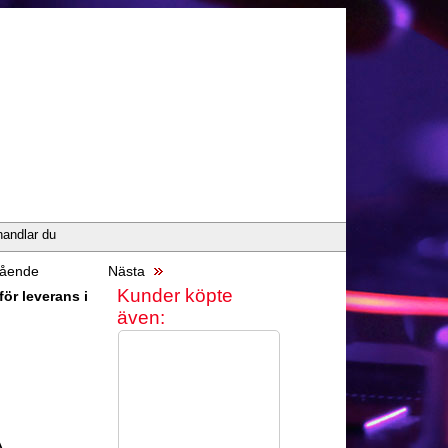
handlar du
ående
Nästa
Kunder köpte
ör leverans i
även:
A