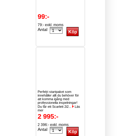
99:-
79:- exkl. moms
Antal
Perfekt startpaket som
innehåller allt du behöver för
att komma igång med
professionella inspelningar!
Du får ett Scarlett 2i2...
Läs
mer
2 995:-
2 396:- exkl. moms
Antal