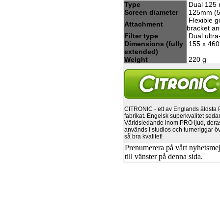
Type
Dual 125 
Screen diameter
125mm (5
Flexible 
Attachment
bracket a
Filter type
Dual ultra
Dimensions (fully
155 x 460
extended)
Weight
220 g
CITRONIC - ett av Englands äldsta
fabrikat. Engelsk superkvalitet seda
Världsledande inom PRO ljud, dera
används i studios och turneriggar ö
så bra kvalitet!
Prenumerera på vårt nyhetsmejl
till vänster på denna sida.