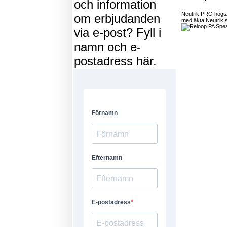
och information
Neutrik PRO högta
om erbjudanden
med äkta Neutrik 
via e-post? Fyll i
namn och e-
postadress här.