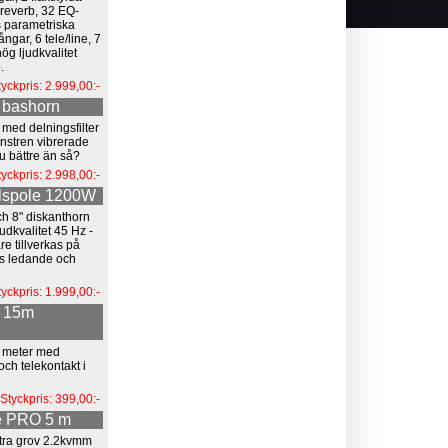
 reverb, 32 EQ-
s parametriska
gar, 6 tele/line, 7
hög ljudkvalitet
.
tyckpris: 2.999,00:-
 bashorn
med delningsfilter
önstren vibrerade
nu bättre än så?
tyckpris: 2.998,00:-
alspole 1200W
h 8" diskanthorn
judkvalitet 45 Hz -
e tillverkas på
:s ledande och
tyckpris: 1.999,00:-
l 15m
 meter med
ch telekontakt i
Styckpris: 399,00:-
e PRO 5 m
tra grov 2.2kvmm