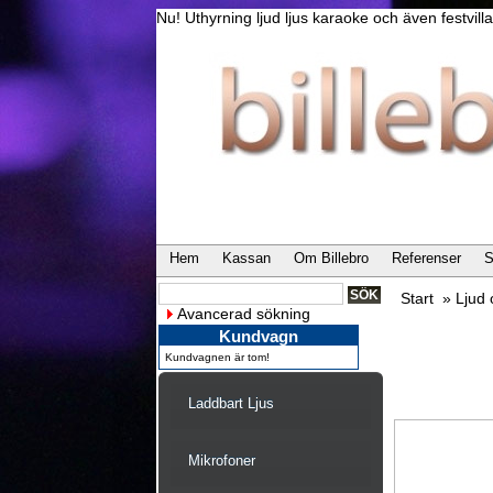
Nu! Uthyrning ljud ljus karaoke och även festvi
Hem
Kassan
Om Billebro
Referenser
S
Start
»
Ljud
Avancerad sökning
Kundvagn
Kundvagnen är tom!
Laddbart Ljus
Mikrofoner