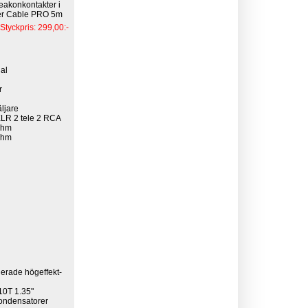
eakonkontakter i
er Cable PRO 5m
Styckpris: 299,00:-
nal
r
ljare
XLR 2 tele 2 RCA
ohm
ohm
erade högeffekt-
10T 1.35"
kondensatorer