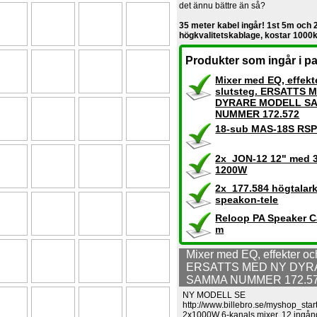
det ännu bättre än så?
35 meter kabel ingår! 1st 5m och
högkvalitetskablage, kostar 1000k
Produkter som ingår i pa
Mixer med EQ, effekt
slutsteg. ERSATTS 
DYRARE MODELL S
NUMMER 172.572
18-sub MAS-18S RSP
2x JON-12 12" med 3
1200W
2x 177.584 högtalar
speakon-tele
Reloop PA Speaker C
m
Mixer med EQ, effekter och
ERSATTS MED NY DYR
SAMMA NUMMER 172.5
NY MODELL SE
http://www.billebro.se/myshop_st
2x1000W 6-kanals mixer. 12 ingånga