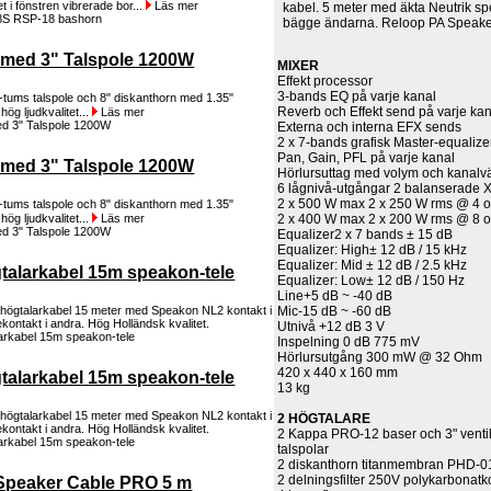
t i fönstren vibrerade bor...
Läs mer
kabel. 5 meter med äkta Neutrik sp
bägge ändarna. Reloop PA Speak
 med 3" Talspole 1200W
MIXER
Effekt processor
3-bands EQ på varje kanal
tums talspole och 8" diskanthorn med 1.35"
Reverb och Effekt send på varje ka
 hög ljudkvalitet...
Läs mer
Externa och interna EFX sends
2 x 7-bands grafisk Master-equalize
Pan, Gain, PFL på varje kanal
 med 3" Talspole 1200W
Hörlursuttag med volym och kanalvä
6 lågnivå-utgångar 2 balanserade 
2 x 500 W max 2 x 250 W rms @ 4 
tums talspole och 8" diskanthorn med 1.35"
2 x 400 W max 2 x 200 W rms @ 8 
 hög ljudkvalitet...
Läs mer
Equalizer
2 x 7 bands ± 15 dB
Equalizer: High
± 12 dB / 15 kHz
Equalizer: Mid ± 12 dB / 2.5 kHz
talarkabel 15m speakon-tele
Equalizer: Low
± 12 dB / 150 Hz
Line
+5 dB ~ -40 dB
Mic
-15 dB ~ -60 dB
ögtalarkabel 15 meter med Speakon NL2 kontakt i
kontakt i andra. Hög Holländsk kvalitet.
Utnivå +12 dB 3 V
Inspelning 0 dB 775 mV
Hörlursutgång 300 mW @ 32 Ohm
420 x 440 x 160 mm
talarkabel 15m speakon-tele
13 kg
ögtalarkabel 15 meter med Speakon NL2 kontakt i
2 HÖGTALARE
kontakt i andra. Hög Holländsk kvalitet.
2 Kappa PRO-12 baser och 3" ventil
talspolar
2 diskanthorn titanmembran PHD-0
2 delningsfilter 250V polykarbonat
Speaker Cable PRO 5 m