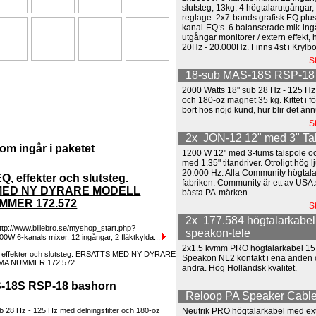
slutsteg, 13kg. 4 högtalarutgångar,
reglage. 2x7-bands grafisk EQ plu
kanal-EQ:s. 6 balanserade mik-ingån
utgångar monitorer / extern effekt, 
20Hz - 20.000Hz. Finns 4st i Krylbo
S
18-sub MAS-18S RSP-18
2000 Watts 18" sub 28 Hz - 125 Hz 
och 180-oz magnet 35 kg. Kittet i f
bort hos nöjd kund, hur blir det än
S
2x JON-12 12" med 3" T
om ingår i paketet
1200 W 12" med 3-tums talspole oc
med 1.35" titandriver. Otroligt hög l
20.000 Hz. Alla Community högtalar
Q, effekter och slutsteg.
fabriken. Community är ett av USA
MED NY DYRARE MODELL
bästa PA-märken.
MER 172.572
S
2x 177.584 högtalarkabe
p://www.billebro.se/myshop_start.php?
speakon-tele
W 6-kanals mixer. 12 ingångar, 2 fläktkylda...
2x1.5 kvmm PRO högtalarkabel 15
Speakon NL2 kontakt i ena änden o
andra. Hög Holländsk kvalitet.
-18S RSP-18 bashorn
Reloop PA Speaker Cabl
Neutrik PRO högtalarkabel med ex
b 28 Hz - 125 Hz med delningsfilter och 180-oz