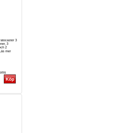
tratocaster 3
oner, 3
och 2
Läs mer
moms