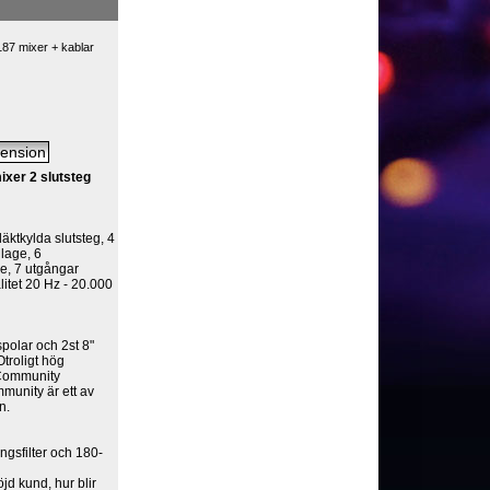
87 mixer + kablar
ixer 2 slutsteg
äktkylda slutsteg, 4
lage, 6
ne, 7 utgångar
alitet 20 Hz - 20.000
polar och 2st 8"
Otroligt hög
a Community
mmunity är ett av
n.
gsfilter och 180-
öjd kund, hur blir