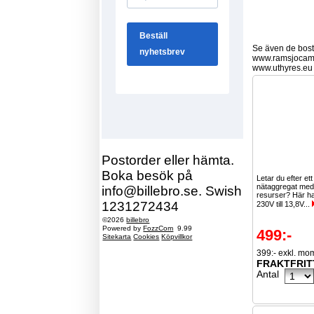
Se även de bostä
www.ramsjocam
www.uthyres.eu
Postorder eller hämta.
Boka besök på
Letar du efter ett 
nätaggregat med 
info@billebro.se. Swish
resurser? Här ha
1231272434
230V till 13,8V...
©2026
billebro
Powered by
FozzCom
9.99
499:-
Sitekarta
Cookies
Köpvillkor
399:- exkl. mo
FRAKTFRIT
Antal