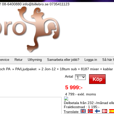
lla! 08-6400880 info@billebro.se 0735411123
ervice
Retur
Uthyrning
Samarbeta eller jobb?
Logga in
Så här 
 och PA
»
PA/Ljudpaket
»
2 Jon-12 + 18tum sub + 8187 mixer + kablar
Antal
5 999:-
4 799:- exkl. moms
Delbetala från 232:-/månad eller
Fraktkostnad : 1 195:-
Translate