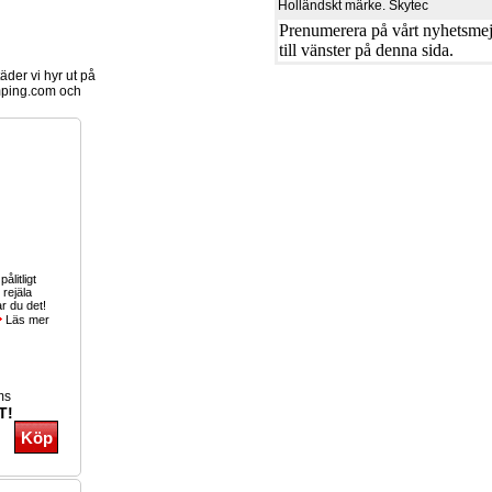
Holländskt märke. Skytec
Prenumerera på vårt nyhetsmejl
till vänster på denna sida.
der vi hyr ut på
ping.com och
pålitligt
rejäla
r du det!
Läs mer
ms
T!