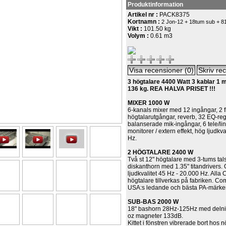
Produktinformation
Artikel nr :
PACK8375
Kortnamn :
2 Jon-12 + 18tum sub + 81
Vikt :
101.50 kg
Volym :
0.61 m3
3 högtalare 4400 Watt 3 kablar 1 m
136 kg. REA HALVA PRISET !!!
MIXER 1000 W
6-kanals mixer med 12 ingångar, 2 fl
högtalarutgångar, reverb, 32 EQ-reg
balanserade mik-ingångar, 6 tele/li
monitorer / extern effekt, hög ljudkv
Hz.
2 HÖGTALARE 2400 W
Två st 12" högtalare med 3-tums tals
diskanthorn med 1.35" titandrivers. 
ljudkvalitet 45 Hz - 20.000 Hz. All
högtalare tillverkas på fabriken. Co
USA:s ledande och bästa PA-märke
SUB-BAS 2000 W
18" bashorn 28Hz-125Hz med delnin
oz magneter 133dB.
Kittet i fönstren vibrerade bort hos n