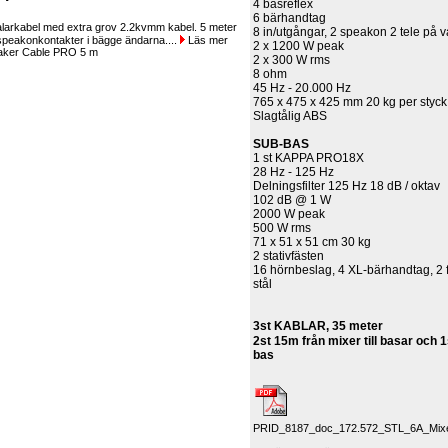
4 basreflex
6 bärhandtag
larkabel med extra grov 2.2kvmm kabel. 5 meter
8 in/utgångar, 2 speakon 2 tele på v
speakonkontakter i bägge ändarna....
Läs mer
2 x 1200 W peak
2 x 300 W rms
8 ohm
45 Hz - 20.000 Hz
765 x 475 x 425 mm 20 kg per styck
Slagtålig ABS
SUB-BAS
1 st KAPPA PRO18X
28 Hz - 125 Hz
Delningsfilter 125 Hz 18 dB / oktav
102 dB @ 1 W
2000 W peak
500 W rms
71 x 51 x 51 cm 30 kg
2 stativfästen
16 hörnbeslag, 4 XL-bärhandtag, 2 f
stål
3st KABLAR, 35 meter
2st 15m från mixer till basar och 1s
bas
PRID_8187_doc_172.572_STL_6A_MixerA