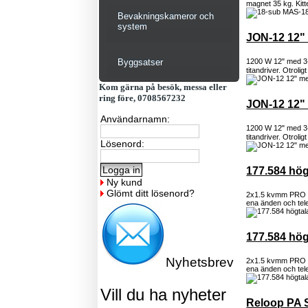
magnet 35 kg. Kitte
Bevakningskameror och
system
JON-12 12"
Byggsatser
1200 W 12" med 3-
titandriver. Otroligt
Kom gärna på besök, messa eller
ring före, 0708567232
JON-12 12"
Användarnamn:
1200 W 12" med 3-
titandriver. Otroligt
Lösenord:
177.584 hög
Ny kund
Glömt ditt lösenord?
2x1.5 kvmm PRO h
ena änden och tele
177.584 hög
Nyhetsbrev
2x1.5 kvmm PRO h
ena änden och tele
Vill du ha nyheter
Reloop PA 