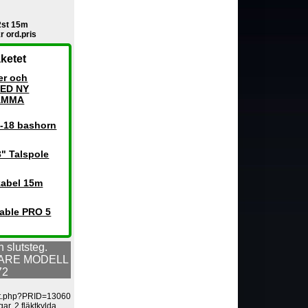
 2st 15m
r ord.pris
ketet
er och
MED NY
AMMA
-18 bashorn
" Talspole
kabel 15m
able PRO 5
 slutsteg.
ARE MODELL
72
art.php?PRID=13060
r, 2 fläktkylda