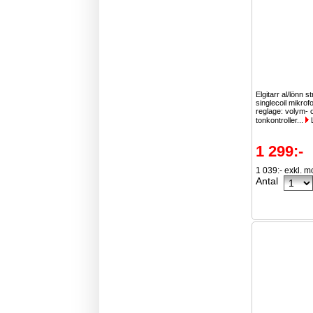
Elgitarr al/lönn s
singlecoil mikrof
reglage: volym- 
tonkontroller...
1 299:-
1 039:- exkl. 
Antal