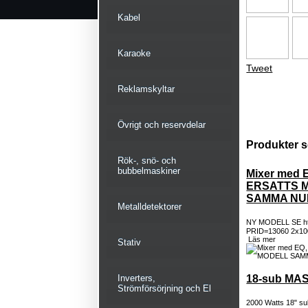
Kabel
Karaoke
Tweet
Reklamskyltar
Övrigt och reservdelar
Produkter s
Rök-, snö- och
bubbelmaskiner
Mixer med E
ERSATTS 
SAMMA NUM
Metalldetektorer
NY MODELL SE htt
PRID=13060 2x1000
Läs mer
Stativ
Inverters,
18-sub MAS
Strömförsörjning och El
2000 Watts 18" su