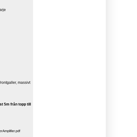
arje
rontgaller, massivt
t 5m från topp till
mplifier.pdf