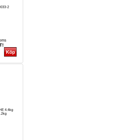
9033-2
moms
T!
3HE 4.4kg
.2kg