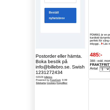
PDM661 är en pr
kardioid dynamis
perfekt för sång 
inbyggt...
Läs 
485:-
Postorder eller hämta.
Boka besök på
388:- exkl. mo
FRAKTFRIT
info@billebro.se. Swish
Antal
1231272434
©2026
billebro
Powered by
FozzCom
9.99
Sitekarta
Cookies
Köpvillkor