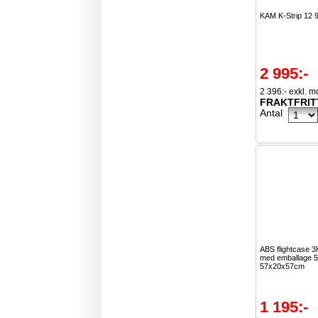
KAM K-Strip 12 
2 995:-
2 396:- exkl. 
FRAKTFRIT
Antal
ABS flightcase 
med emballage 5
57x20x57cm
1 195:-