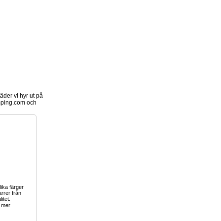
der vi hyr ut på
ping.com och
olika färger
arrer från
itet.
 mer