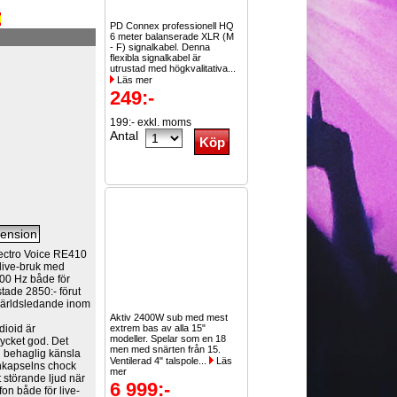
PD Connex professionell HQ
6 meter balanserade XLR (M
- F) signalkabel. Denna
flexibla signalkabel är
utrustad med högkvalitativa...
Läs mer
249:-
199:- exkl. moms
Antal
lectro Voice RE410
 live-bruk med
000 Hz både för
tade 2850:- förut
 världsledande inom
Aktiv 2400W sub med mest
dioid är
extrem bas av alla 15"
modeller. Spelar som en 18
ycket god. Det
men med snärten från 15.
 behaglig känsla
Ventilerad 4" talspole...
Läs
nkapselns chock
mer
 störande ljud när
6 999:-
on både för live-