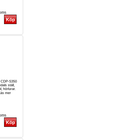
moms
o CDP-S350
als ställ,
l, hörlurar.
äs mer
moms