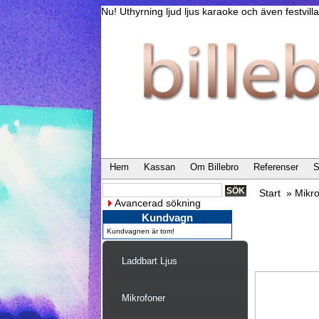
Nu! Uthyrning ljud ljus karaoke och även festvi
Hem
Kassan
Om Billebro
Referenser
S
Start
»
Mikr
Avancerad sökning
Kundvagn
Kundvagnen är tom!
Laddbart Ljus
Mikrofoner