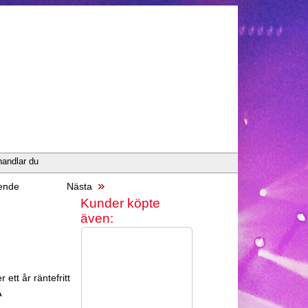
handlar du
ende
Nästa
Kunder köpte
även:
 ett år räntefritt
A