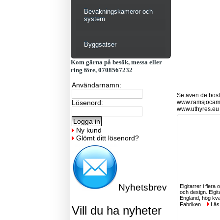
Bevakningskameror och
system
Byggsatser
Kom gärna på besök, messa eller
ring före, 0708567232
Användarnamn:
Se även de bostä
Lösenord:
www.ramsjocam
www.uthyres.eu
Ny kund
Glömt ditt lösenord?
Nyhetsbrev
Elgitarrer i flera 
och design. Elgit
England, hög kval
Fabriken...
Läs
Vill du ha nyheter