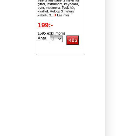
Tele till tele kabel 3 meter för
gitarr, instrument, keyboard,
synt, medmera. Tysk hög
kvalitet. Reloop 3 meters
kabel 6.3...
Läs mer
199:-
159:- exkl. moms
Antal