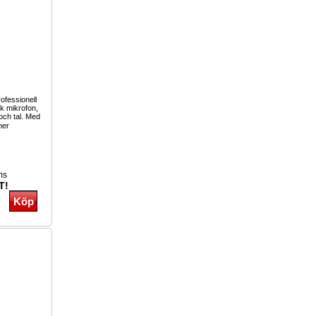
ofessionell
k mikrofon,
och tal. Med
mer
ms
T!