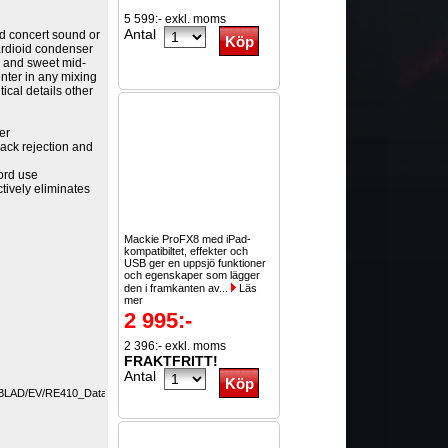
5 599:- exkl. moms
Antal
nd concert sound or
cardioid condenser
d and sweet mid-
enter in any mixing
tical details other
ser
back rejection and
word use
tively eliminates
Mackie ProFX8 med iPad-
kompatibiltet, effekter och
USB ger en uppsjö funktioner
och egenskaper som lägger
den i framkanten av...
Läs
mer
2 995:-
2 396:- exkl. moms
FRAKTFRITT!
Antal
TABLAD/EV/RE410_Datablad_En.pdf