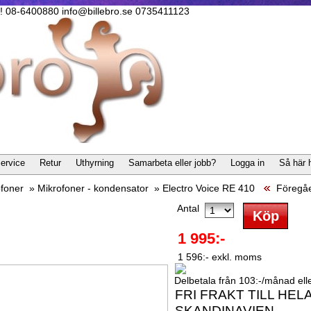
lla! 08-6400880 info@billebro.se 0735411123
ervice
Retur
Uthyrning
Samarbeta eller jobb?
Logga in
Så här 
ofoner
»
Mikrofoner - kondensator
»
Electro Voice RE 410
Föregå
Antal
1 995:-
1 596:- exkl. moms
Delbetala från 103:-/månad eller
FRI FRAKT TILL HEL
SKANDINAVIEN