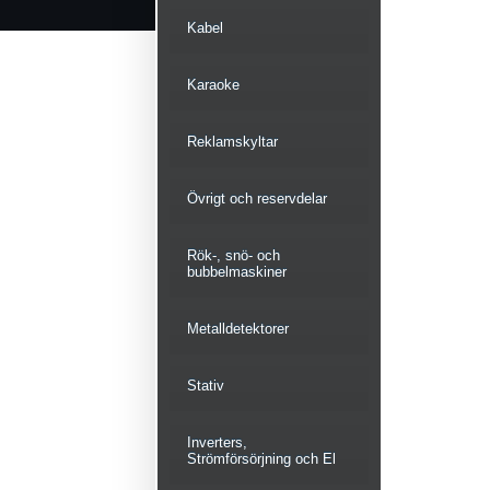
Kabel
Karaoke
Reklamskyltar
Övrigt och reservdelar
Rök-, snö- och
bubbelmaskiner
Metalldetektorer
Stativ
Inverters,
Strömförsörjning och El