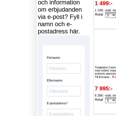
och information
1 499:-
om erbjudanden
1 199:- exkl. 
Antal
via e-post? Fyll i
namn och e-
postadress här.
Totalpaket Casi
med möbel, treped
exklusiv pianosto
Till Europas...
L
7 995:-
6 396:- exkl. 
Antal