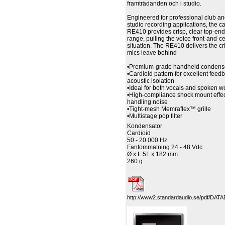
framträdanden och i studio.
Engineered for professional club a
studio recording applications, the 
RE410 provides crisp, clear top-en
range, pulling the voice front-and-c
situation. The RE410 delivers the cri
mics leave behind
•Premium-grade handheld conden
•Cardioid pattern for excellent feed
acoustic isolation
•Ideal for both vocals and spoken 
•High-compliance shock mount effec
handling noise
•Tight-mesh Memraflex™ grille
•Multistage pop filter
Kondensator
Cardioid
50 - 20.000 Hz
Fantommatning
24 - 48 Vdc
Ø x L
51 x 182 mm
260 g
http://www2.standardaudio.se/pdf/DA