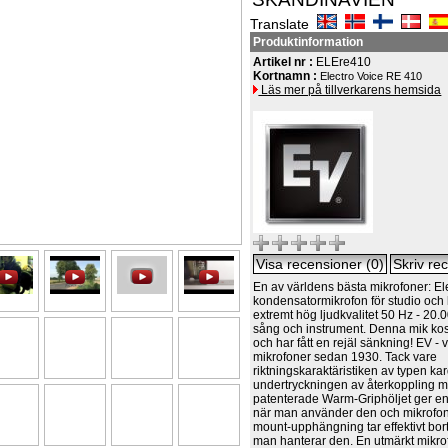
Translate
Produktinformation
Artikel nr :
ELEre410
Kortnamn :
Electro Voice RE 410
Läs mer på tillverkarens hemsida
En av världens bästa mikrofoner: E
kondensatormikrofon för studio och
extremt hög ljudkvalitet 50 Hz - 20.
sång och instrument. Denna mik kos
och har fått en rejäl sänkning! EV -
mikrofoner sedan 1930. Tack vare
riktningskaraktäristiken av typen kar
undertryckningen av återkoppling m
patenterade Warm-Griphöljet ger en
när man använder den och mikrofo
mount-upphängning tar effektivt bort
man hanterar den. En utmärkt mikrof