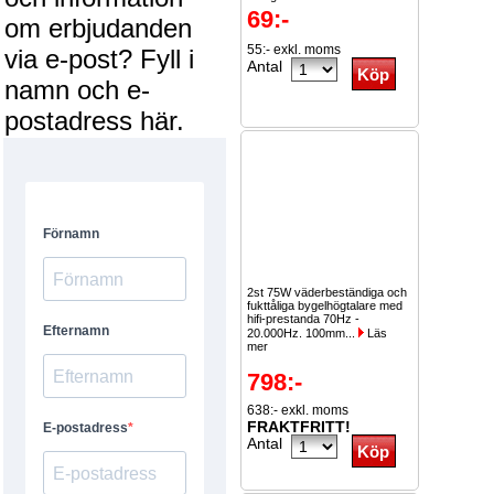
69:-
om erbjudanden
2st -10%
55:- exkl. moms
5st...
Läs mer
via e-post? Fyll i
Antal
namn och e-
postadress här.
2st 75W väderbeständiga och
fukttåliga bygelhögtalare med
hifi-prestanda 70Hz -
20.000Hz. 100mm...
Läs
mer
798:-
638:- exkl. moms
FRAKTFRITT!
Antal