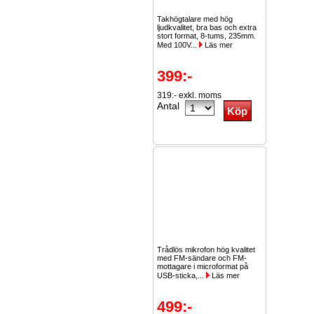
Takhögtalare med hög
ljudkvalitet, bra bas och extra
stort format, 8-tums, 235mm.
Med 100V...
Läs mer
399:-
319:- exkl. moms
Antal
Trådlös mikrofon hög kvalitet
med FM-sändare och FM-
mottagare i microformat på
USB-sticka,...
Läs mer
499:-