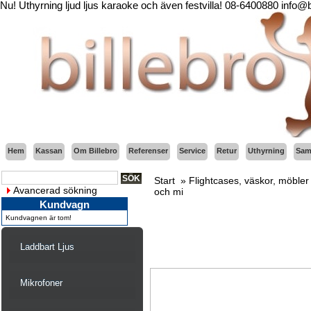
Nu! Uthyrning ljud ljus karaoke och även festvilla! 08-6400880 info@
Hem
Kassan
Om Billebro
Referenser
Service
Retur
Uthyrning
Sama
Start
»
Flightcases, väskor, möbler 
Avancerad sökning
och mi
Kundvagn
Kundvagnen är tom!
Laddbart Ljus
Mikrofoner