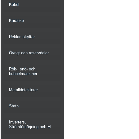
Kabel
Karaoke
Reklamskyltar
Övrigt och reservdelar
Rök-, snö- och
bubbelmaskiner
Metalldetektorer
Stativ
Inverters,
Strömförsörjning och El