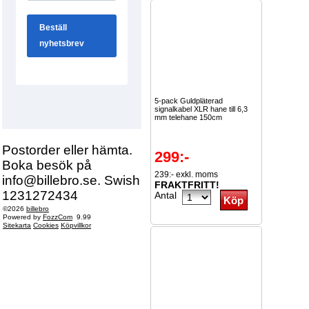
5-pack Guldpläterad
signalkabel XLR hane till 6,3
mm telehane 150cm
Postorder eller hämta.
299:-
Boka besök på
239:- exkl. moms
info@billebro.se. Swish
FRAKTFRITT!
1231272434
Antal
©2026
billebro
Powered by
FozzCom
9.99
Sitekarta
Cookies
Köpvillkor