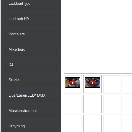
Laddbart ljud
Ljud och PA
Högtalare
Mixerbord
DJ
Studio
Ljus/Laser/LED/ DMX
Musikinstrument
Uthyrning