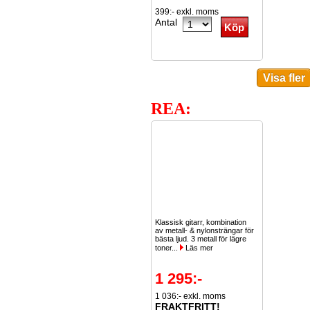
399:- exkl. moms
Antal
REA:
Klassisk gitarr, kombination
av metall- & nylonsträngar för
bästa ljud. 3 metall för lägre
toner...
Läs mer
1 295:-
1 036:- exkl. moms
FRAKTFRITT!