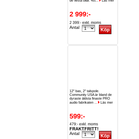
de flesta bilar. 4st...
Läs mer
2 999:-
2 399:- exkl. moms
Antal
12" bas, 2" talspole.
Community USA är bland de
dyraste äldsta finaste PRO
audio fabrikaten ...
Läs mer
599:-
479:- exkl. moms
FRAKTFRITT!
Antal