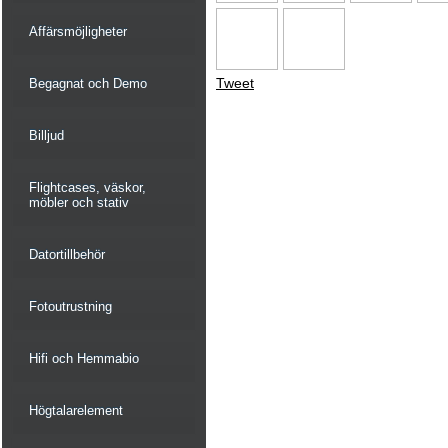
Affärsmöjligheter
Tweet
Begagnat och Demo
Billjud
Flightcases, väskor,
möbler och stativ
Datortillbehör
Fotoutrustning
Hifi och Hemmabio
Högtalarelement