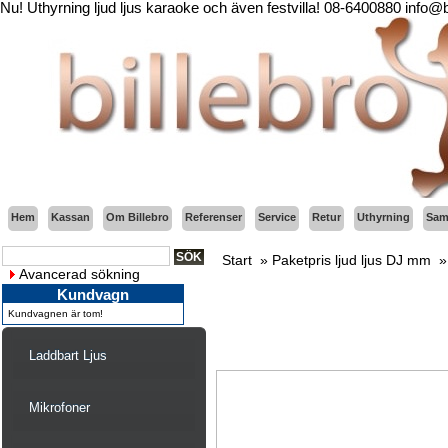
Nu! Uthyrning ljud ljus karaoke och även festvilla! 08-6400880 info@
Hem
Kassan
Om Billebro
Referenser
Service
Retur
Uthyrning
Sama
Start
»
Paketpris ljud ljus DJ mm
Avancerad sökning
Kundvagn
Kundvagnen är tom!
Laddbart Ljus
Mikrofoner