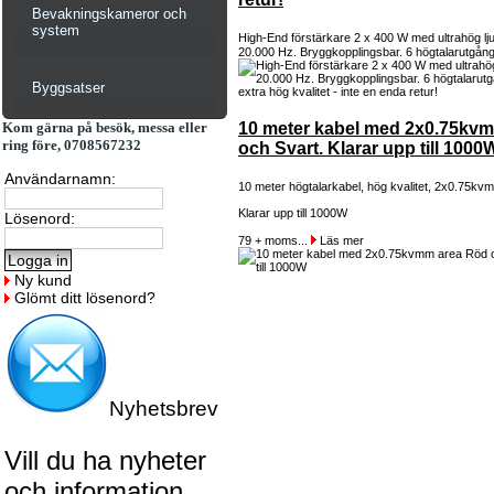
Bevakningskameror och
system
High-End förstärkare 2 x 400 W med ultrahög lju
20.000 Hz. Bryggkopplingsbar. 6 högtalarutgång
Byggsatser
Kom gärna på besök, messa eller
10 meter kabel med 2x0.75kv
ring före, 0708567232
och Svart. Klarar upp till 1000
Användarnamn:
10 meter högtalarkabel, hög kvalitet, 2x0.75kv
Klarar upp till 1000W
Lösenord:
79 + moms...
Läs mer
Ny kund
Glömt ditt lösenord?
Nyhetsbrev
Vill du ha nyheter
och information