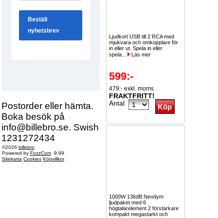
Ljudkort USB till 2 RCA med
mjukvara och omkopplare för
in eller ut. Spela in eller
spela...
Läs mer
599:-
479:- exkl. moms
FRAKTFRITT!
Antal
Postorder eller hämta.
Boka besök på
info@billebro.se. Swish
1231272434
©2026
billebro
Powered by
FozzCom
9.99
Sitekarta
Cookies
Köpvillkor
1000W 136dB Neodym
ljudpaket med 6
högtalarelement 2 förstärkare
kompakt megastarkt och