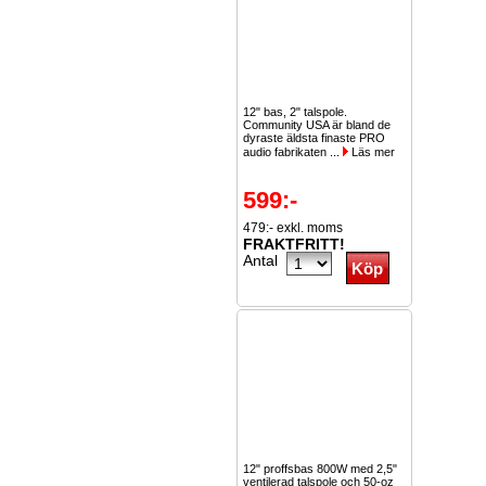
12" bas, 2" talspole.
Community USA är bland de
dyraste äldsta finaste PRO
audio fabrikaten ...
Läs mer
599:-
479:- exkl. moms
FRAKTFRITT!
Antal
12" proffsbas 800W med 2,5"
ventilerad talspole och 50-oz