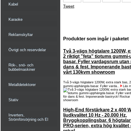
Kabel
Tweet
Karaoke
Reklamskyltar
Produkter som ingår i paketet
Övrigt och reservdelar
Två 3-vägs högtalare 1200W, ex
2 riktigt "feta" tiotums gumm
basar. Fyller vardagsrum utan
Rök-, snö- och
dans & fest. Imponerande bas
bubbelmaskiner
vårt 130kvm showroom
Två 3-vägs högtalare 1200W, extra stark bas, 2 r
Metalldetektorer
gummi-upphängda basar. Fyller varda...
Läs m
Stativ
High-End förstärkare 2 x 400 
ljudkvalitet 10 Hz - 20.000 Hz.
Inverters,
Strömförsörjning och El
Bryggkopplingsbar. 6 högtalar
PRO-serien, extra hög kvalitet 
retur!