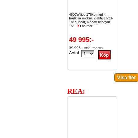
4800W ljud 178kg med 4
trådlösa mickar, 2 aktiva RCF
18" subbar, 4 coax neodym
15"...
Läs mer
49 995:-
39 996:- exkl. moms
Antal
REA: