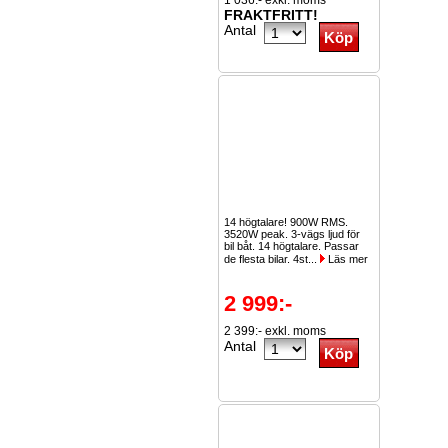
1 036:- exkl. moms
FRAKTFRITT!
Antal
14 högtalare! 900W RMS.
3520W peak. 3-vägs ljud för
bil båt. 14 högtalare. Passar
de flesta bilar. 4st...
Läs mer
2 999:-
2 399:- exkl. moms
Antal