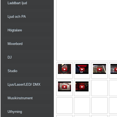
Laddbart ljud
Ljud och PA
Högtalare
Mixerbord
DJ
Studio
Ljus/Laser/LED/ DMX
Musikinstrument
Uthyrning