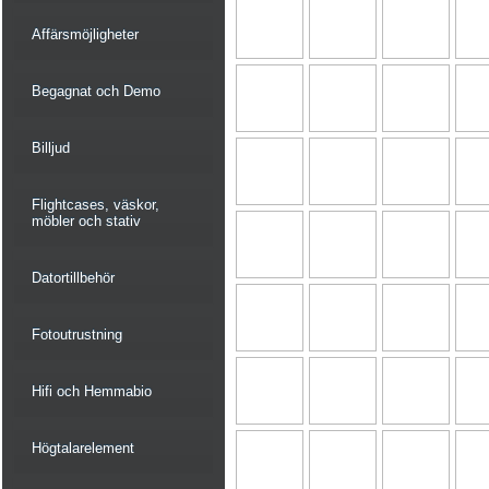
Affärsmöjligheter
Begagnat och Demo
Billjud
Flightcases, väskor,
möbler och stativ
Datortillbehör
Fotoutrustning
Hifi och Hemmabio
Högtalarelement