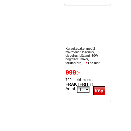
Karaokepaket med 2
mikrofoner, laserljus,
discoljus, blåtand, 50W
högtalare, mixer,
förstärkare,...
Läs mer
999:-
799:- exkl. moms
FRAKTFRITT!
Antal